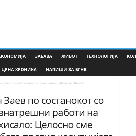
ЕКОНОМИЈА
ЗАБАВА
ЖИВОТ
ТЕХНОЛОГИЈА
КО
ЦРНА ХРОНИКА
НАПИШИ ЗА БГНВ
нокот со министерката за внатрешни работи на Финска...
Заев по состанокот со
 внатрешни работи на
хисало: Целосно сме