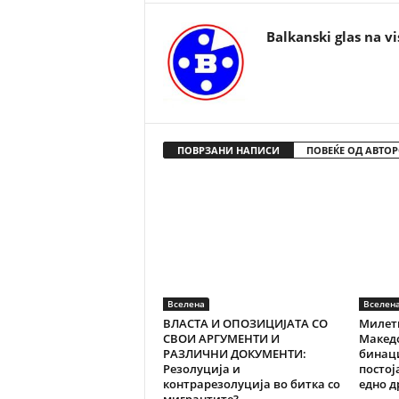
Balkanski glas na vi
ПОВРЗАНИ НАПИСИ
ПОВЕЌЕ ОД АВТОР
Вселена
Вселен
ВЛАСТА И ОПОЗИЦИЈАТА СО
Милети
СВОИ АРГУМЕНТИ И
Македо
РАЗЛИЧНИ ДОКУМЕНТИ:
бинац
Резолуција и
постој
контрарезолуција во битка со
едно 