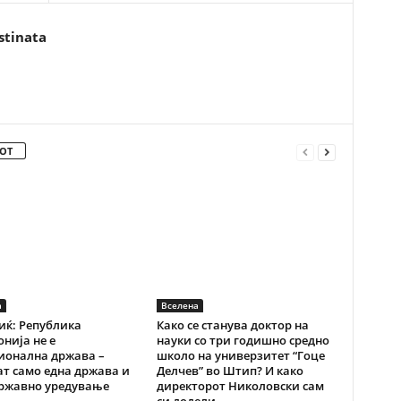
stinata
ОТ
а
Вселена
ќ: Република
Како се станува доктор на
нија не е
науки со три годишно средно
ионална држава –
школо на универзитет “Гоце
ат само една држава и
Делчев” во Штип? И како
државно уредување
директорот Николовски сам