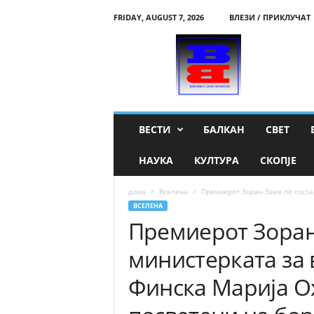
FRIDAY, AUGUST 7, 2026
ВЛЕЗИ / ПРИКЛУЧАТ
B
a
l
k
a
n
s
ВЕСТИ
БАЛКАН
СВЕТ
k
i
НАУКА
КУЛТУРА
СКОПЈЕ
g
l
дома
Вселена
Премиерот Зоран Заев по соста
a
ВСЕЛЕНА
s
Премиерот Зоран 
n
a
министерката за
v
i
Финска Марија О
s
t
i