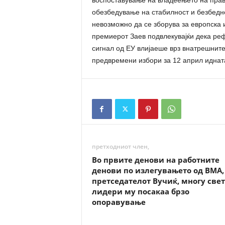
воспоставување на владеењето на право
обезбедување на стабилност и безбедн
невозможно да се зборува за европска и
премиерот Заев подвлекувајќи дека реф
сигнал од ЕУ влијаеше врз внатрешните
предвремени избори за 12 април иднат
претходниот член,
Во првите денови на работните
денови по излегувањето од ВМА,
претседателот Вучиќ, многу све
лидери му посакаа брзо
опоравување