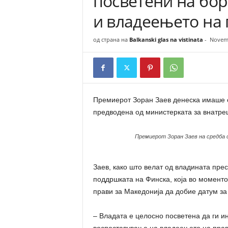
посветени на бор
n
и владеењето на
a
t
од страна на
Balkanski glas na vistinata
-
Novemb
a
Премиерот Зоран Заев денеска имаше с
предводена од министерката за внатре
Премиерот Зоран Заев на средба 
Заев, како што велат од владината пре
поддршката на Финска, која во моменто
прави за Македонија да добие датум за 
– Владата е целосно посветена да ги и