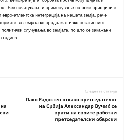
то, демократијата, борбата против корупцијата и
ост. Без почитување и применување на овие принципи е
 евро-атлантска интеграција на нашата земја, рече
ормите во земјата ќе продолжат иако негативниот
 политички случувања во земјата, по што се закажани
а година.
Следната статија
Пако Радостен откако претседателот
 на
на Србија Александар Вучиќ се
тски
врати на своите работни
претседателски обврски