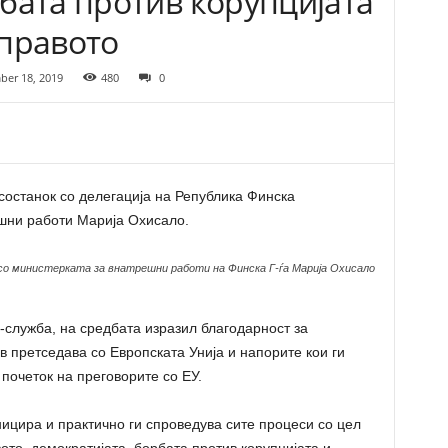
бата против корупцијата
 правото
er 18, 2019
480
0
останок со делегација на Република Финска
шни работи Марија Охисало.
со министерката за внатрешни работи на Финска Г-ѓа Марија Охисало
с-служба, на средбата изразил благодарност за
в претседава со Европската Унија и напорите кои ги
почеток на преговорите со ЕУ.
ницира и практично ги спроведува сите процеси со цел