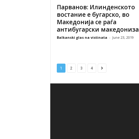
Парванов: Илинденското
востание е бугарско, во
Македонија се раѓа
антибугарски македониз
Balkanski glas na vistinata
-
June 23, 2019
1
2
3
4