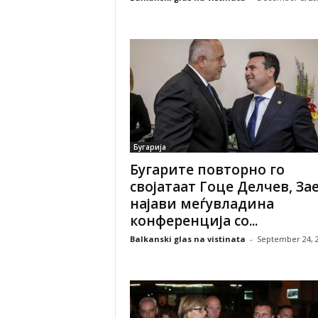
Бугарија
Бугарите повторно го
својатаат Гоце Делчев, За
најави меѓувладина
конференција со...
Balkanski glas na vistinata
-
September 24, 