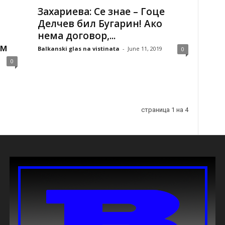
Захариева: Се знае – Гоце
Делчев бил Бугарин! Ако
нема договор,...
ам
Balkanski glas na vistinata
-
June 11, 2019
0
0
страница 1 на 4