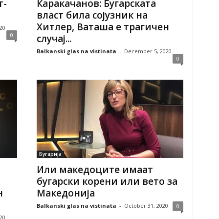
т-
Каракачанов: Бугарската
власт била сојузник на
Хитлер, Ваташа е трагичен
20
0
случај...
Balkanski glas na vistinata
-
December 5, 2020
0
Бугарија
Или македоците имаат
бугарски корени или вето за
н
Македонија
Balkanski glas na vistinata
-
October 31, 2020
0
20