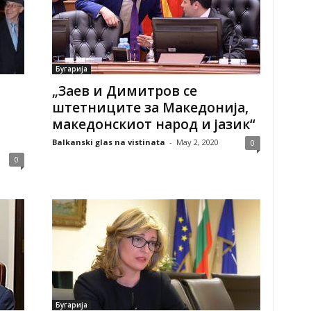
Бугарија
„Заев и Димитров се
штетниците за Македонија,
македонскиот народ и јазик“
Balkanski glas na vistinata
-
May 2, 2020
0
0
Бугарија