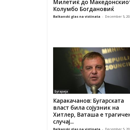
Милетиќ до Македонскио
Колумбо Богдановиќ
Balkanski glas na vistinata
-
December 5, 20
Бугарија
Каракачанов: Бугарската
власт била сојузник на
Хитлер, Ваташа е трагиче
случај...
Balkanski glas na vistinata
-
December 5, 20