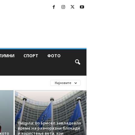
ЛУМНИ
СПОРТ
ФОТО
Најновите
Пицула: Во Брисел завладеало
време на разноразни блокади
ското
и користење вета, кои