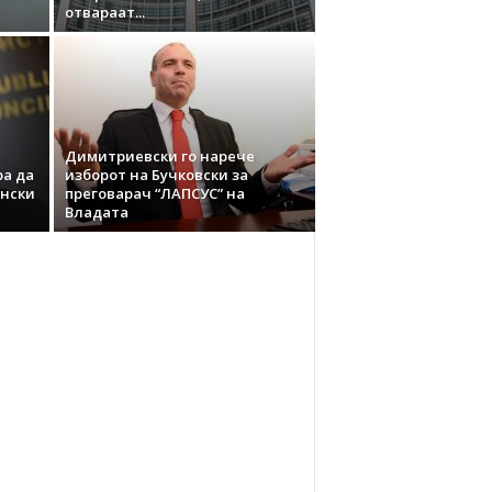
отвараат...
Димитриевски го нарече
а да
изборот на Бучковски за
онски
преговарач “ЛАПСУС” на
Владата