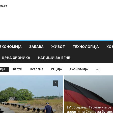
ЛУЧАТ
ЕКОНОМИЈА
ЗАБАВА
ЖИВОТ
ТЕХНОЛОГИЈА
КО
ЦРНА ХРОНИКА
НАПИШИ ЗА БГНВ
ИЈА
ВЕСТИ
ВСЕЛЕНА
ГРЦИЈА
ЕКОНОМИЈА
0
ЕУ обсервер: Германија се
извини на Скопје за бугар