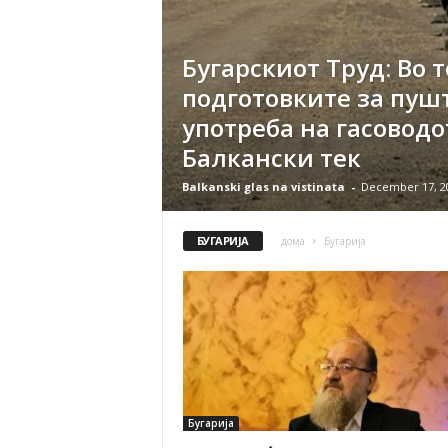
n
a
Бугарскиот Труд: Во т
t
a
подготовките за пуш
употреба на гасоводо
Балкански тек
Balkanski glas na vistinata
-
December 17, 2
БУГАРИЈА
дома
Бугарија
Бугарија