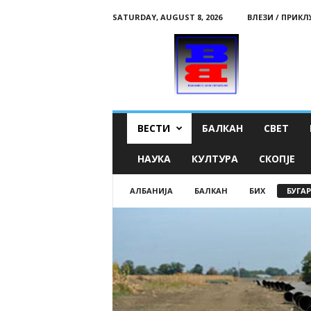
SATURDAY, AUGUST 8, 2026
ВЛЕЗИ / ПРИК
B
a
l
k
a
n
s
ВЕСТИ
БАЛКАН
СВЕТ
k
i
НАУКА
КУЛТУРА
СКОПЈЕ
g
l
АЛБАНИЈА
БАЛКАН
БИХ
БУГАР
a
s
n
a
v
i
s
t
i