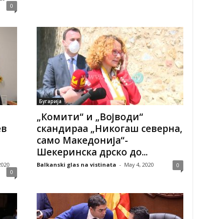
0
Бугарија
„Комити“ и „Војводи“
ев
скандираа „Никогаш северна,
само Македонија“-
Шекеринска дрско до...
2020
Balkanski glas na vistinata
-
May 4, 2020
0
0