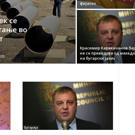
фијаско
ек се
тање во
т
Красимир Каракачанов бар
не се преведува од макед
020
на бугарски јазик
Бугарија