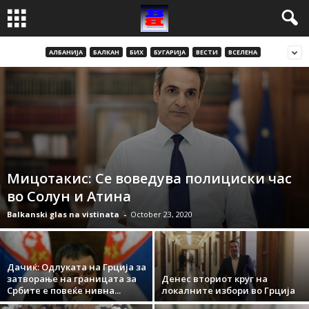
АЛБАНИЈА
БАЛКАН
БИХ
БУГАРИЈА
ВЕСТИ
ВСЕЛЕНА
Мицотакис: Се воведува полициски час
во Солун и Атина
Balkanski glas na vistinata
-
October 23, 2020
Дачиќ: Одлуката на Грција за
затворање на границата за
Денес вториот круг на
Србите е повеќе нивна...
локалните избори во Грција