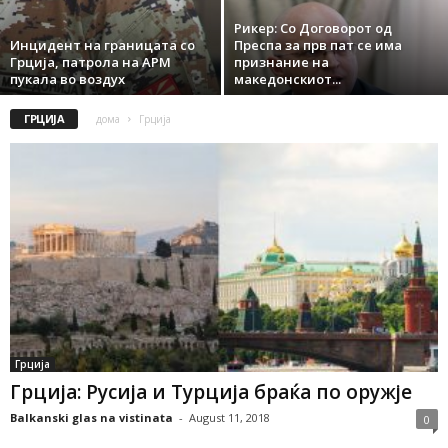
Рикер: Со Договорот од
Инцидент на границата со
Преспа за прв пат се има
Грција, патрола на АРМ
признание на
пукала во воздух
македонскиот...
ГРЦИЈА
дома
Грција
Грција
Грција: Русија и Турција браќа по оружје
Balkanski glas na vistinata
-
August 11, 2018
0