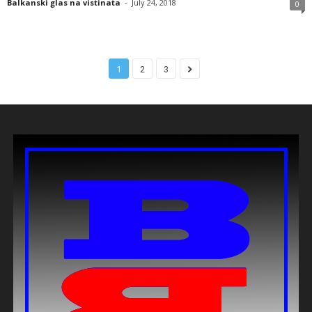
Balkanski glas na vistinata
-
July 24, 2018
0
1
2
3