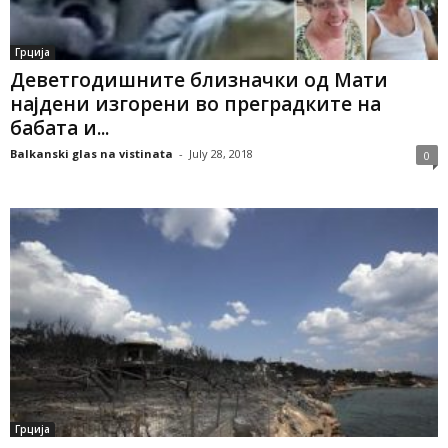
Грција
Деветгодишните близначки од Мати
најдени изгорени во преградките на
бабата и...
Balkanski glas na vistinata
-
July 28, 2018
0
Грција