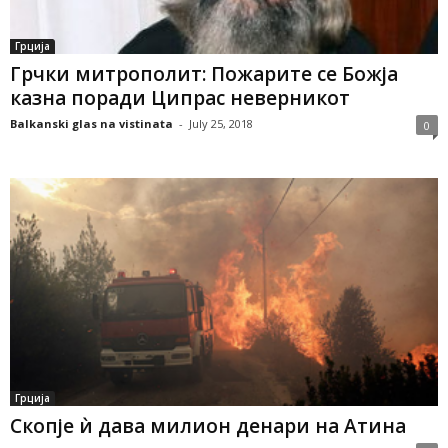
Грција
Грчки митрополит: Пожарите се Божја
казна поради Ципрас неверникот
Balkanski glas na vistinata
-
July 25, 2018
0
Грција
Скопје ѝ дава милион денари на Атина