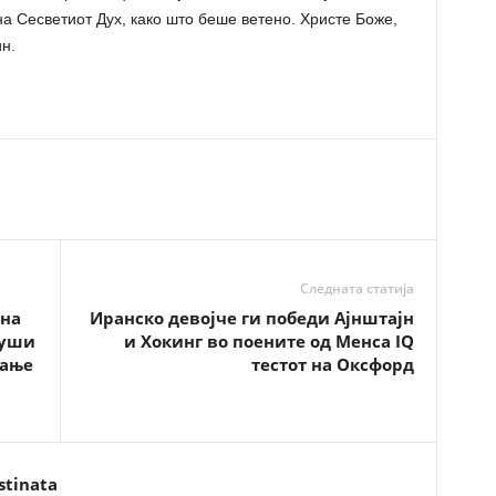
а Сесветиот Дух, како што беше ветено. Христе Боже,
ин.
Следната статија
 на
Иранско девојче ги победи Ајнштајн
руши
и Хокинг во поените од Менса IQ
вање
тестот на Оксфорд
stinata