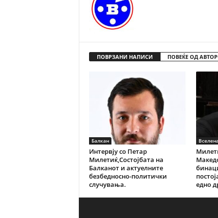
ПОВРЗАНИ НАПИСИ
ПОВЕЌЕ ОД АВТОР
Балкан
Вселен
Интервју со Петар
Милети
Милетиќ,Состојбата на
Македо
Балканот и актуелните
бинац
безбедносно-политички
постој
случувања.
едно 