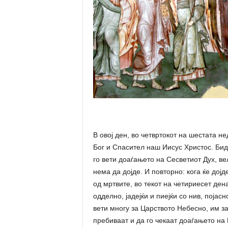
В овој ден, во четвртокот на шестата н
Бог и Спасител наш Иисус Христос. Бид
го вети доаѓањето на Сесветиот Дух, ве
нема да дојде. И повторно: кога ќе дојд
од мртвите, во текот на четириесет ден
одделно, јадејќи и пиејќи со нив, појасн
вети многу за Царството Небесно, им з
пребиваат и да го чекаат доаѓањето на 