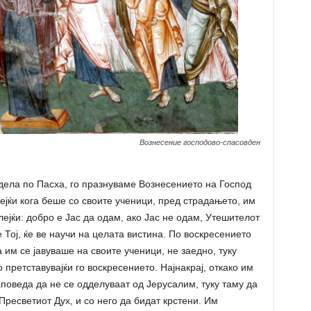
Вознесение господово-спасовден
едела по Пасха, го празнуваме Вознесението на Господ
ејќи кога беше со своите ученици, пред страдањето, им
лејќи: добро е Јас да одам, ако Јас не одам, Утешителот
е Тој, ќе ве научи на целата вистина. По воскресението
а им се јавуваше на своите ученици, не заедно, туку
о претставувајќи го воскресението. Најнакрај, откако им
аповеда да не се одделуваат од Јерусалим, туку таму да
Пресветиот Дух, и со него да бидат крстени. Им