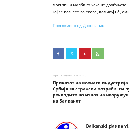
молитви и молби го чекаше доаѓањето н
кој се вознесе во слава, помилуј нè, ам
Превземено од Денови. мк
претходниот член,
Приказот на воената индустрија
Србија за странски потреби, ги 
рекордите во извоз на наоружу
на Балканот
Balkanski glas na vi