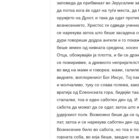
заповеда да прибвиаат во Јерусалим за
да потоа кога ќе одат на туѓи места, д
оружјето на Духот, и така да одат прот
вознесението, Христос ги одведе учениц
се нарекува затоа што беше засадена с
дури говореше дојдоа ангели и го покаж
беше земен од нивната средина, носен 
Отца, обожувајќи ја плотта, и би се дрз
се помиривме, а древното непријателс
во вид на мажи и говореа: мажи, галиле
видовте, воплорениот Бог Иисус, Тој пак 
и молчаливо, туку со слава голема, как
вратија од Елеонската гора, бидејќи та
стапалки, тоа е еден саботен ден од. И 
сабота да можат да се одат, затоа што 
јудејскиот полк. Возможно беше да се о
пат, затоа и се нарекува саботен ден од
Вознесение било во сабота, но тоа е по
горната соба, во која беше, заедно со ж