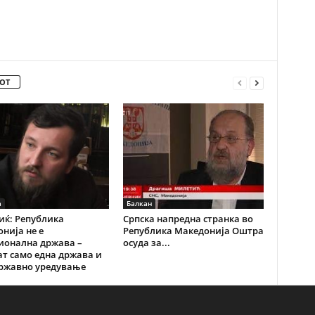
ОТ
а
Балкан
ќ: Република
Српска напредна странка во
нија не е
Република Македонија Оштра
ионална држава –
осуда за...
ат само една држава и
државно уредување