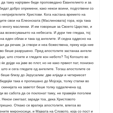
 да таму најпрвин биде проповедано Евангелието и за
а бидат добро опремени, како некои воини, подготвени со
ив непријателите Христови. Кога настана времето на
ите свои на Елеонската (Маслиновата) гора, која така
о многу маслинки. И им говореше за Своето Царство, и
аа вознесувањето на небесата. И дури тие гледаа, тој
на еден облак и така од ангелите. И седна оддесно на
нал да речам, ја створи и неа божествена, преку која ние
тво беше разрушено. Пред апостолите застанаа ангели
јци, што стоите и гледате кон небото? Тој Когошто во
ќе дојде на јаве во плот, но не како првиот пат, понизно
о што и сега гледате од ангелите. Тогаш апостолите се
а беше близу до Јерусалим: две илјади и четириесет
бидејќи така е пропишано до Мојсеја, толку стапки во
и скинијата на заветот беше толку оддалечена од
ди во сабота да се поклонат таму, не правејќи поголем
. Некои сметаат, заради тоа, дека Христовото
грешно. Откако се вратија апостолите, влегоа во
ените мироносици, и Мајката на Словото, која со пост и