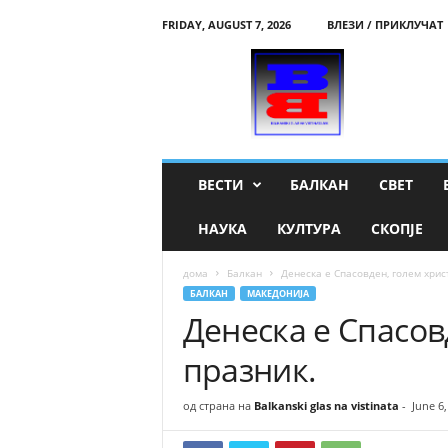
FRIDAY, AUGUST 7, 2026
ВЛЕЗИ / ПРИКЛУЧАТ
B
a
l
k
a
n
s
ВЕСТИ
БАЛКАН
СВЕТ
k
i
НАУКА
КУЛТУРА
СКОПЈЕ
g
l
дома
Балкан
Денеска е Спасовден, голем хрис
a
БАЛКАН
МАКЕДОНИЈА
s
Денеска е Спасов
n
a
празник.
v
i
s
од страна на
Balkanski glas na vistinata
-
June 6,
t
i