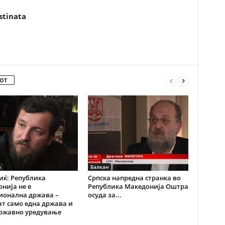
stinata
ОТ
а
Балкан
ќ: Република
Српска напредна странка во
нија не е
Република Македонија Оштра
ионална држава –
осуда за...
ат само една држава и
државно уредување