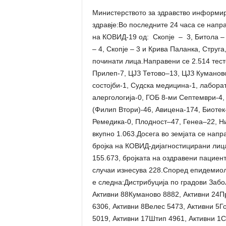
Министерството за здравство информира
здравје:Во последните 24 часа се напр
на КОВИД-19 од: Скопје – 3, Битола – 
– 4, Скопје – 3 и Крива Паланка, Струг
починати лица.Направени се 2.514 тест
Прилеп-7, ЦЈЗ Тетово–13, ЦЈЗ Куманов
состојби-1, Судска медицина-1, лабора
алергологија-0, ГОБ 8-ми Септември-4,
(Филип Втори)-46, Авицена-174, Биотек
Ремедика-0, Плодност–47, Генеа–22, Ни
вкупно 1.063.Досега во земјата се нап
бројка на КОВИД-дијагностицирани лица
155.673, бројката на оздравени пациенти
случаи изнесува 228.Според епидемиол
е следна:Дистрибуција по градови Забол
Активни 88Куманово 8882, Активни 24П
6306, Активни 8Велес 5473, Активни 5Г
5019, Активни 17Штип 4961, Активни 1С