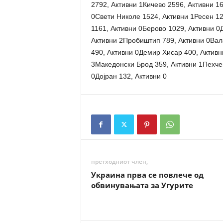
2792, Активни 1Кичево 2596, Активни 16
0Свети Николе 1524, Активни 1Ресен 1
1161, Активни 0Берово 1029, Активни 0
Активни 2Пробиштип 789, Активни 0Вал
490, Активни 0Демир Хисар 400, Активн
3Македонски Брод 359, Активни 1Пехче
0Дојран 132, Активни 0
претходниот член,
Украина прва се повлече од
обвинувањата за Угурите