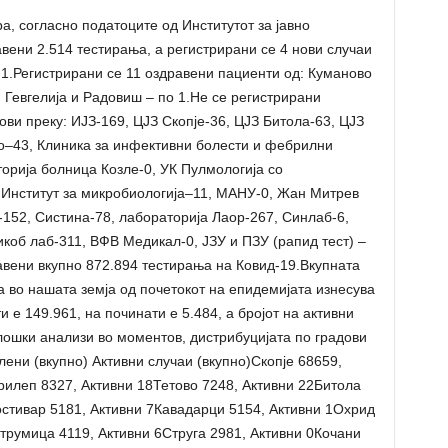
, согласно податоците од Институтот за јавно
авени 2.514 тестирања, а регистрирани се 4 нови случаи
1.Регистрирани се 11 оздравени пациенти од: Куманово
а, Гевгелија и Радовиш – по 1.Не се регистрирани
ови преку: ИЈЗ-169, ЦЈЗ Скопје-36, ЦЈЗ Битола-63, ЦЈЗ
о–43, Клиника за инфективни болести и фебрилни
торија болница Козле-0, УК Пулмологија со
 Институт за микробиологија–11, МАНУ-0, Жан Митрев
-152, Систина-78, лабораторија Лаор-267, Синлаб-6,
коб лаб-311, ВФВ Медикал-0, ЈЗУ и ПЗУ (рапид тест) –
равени вкупно 872.894 тестирања на Ковид-19.Вкупната
 во нашата земја од почетокот на епидемијата изнесува
 е 149.961, на починати е 5.484, а бројот на активни
ошки анализи во моментов, дистрибуцијата по градови
ени (вкупно) Активни случаи (вкупно)Скопје 68659,
рилеп 8327, Активни 18Тетово 7248, Активни 22Битола
остивар 5181, Активни 7Кавадарци 5154, Активни 1Охрид
трумица 4119, Активни 6Струга 2981, Активни 0Кочани