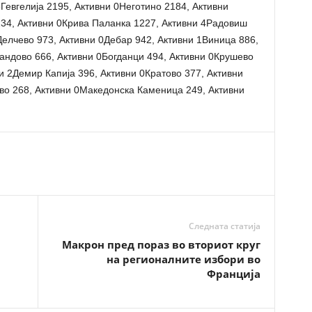
Гевгелија 2195, Активни 0Неготино 2184, Активни
234, Активни 0Крива Паланка 1227, Активни 4Радовиш
Делчево 973, Активни 0Дебар 942, Активни 1Виница 886,
андово 666, Активни 0Богданци 494, Активни 0Крушево
и 2Демир Капија 396, Активни 0Кратово 377, Активни
во 268, Активни 0Македонска Каменица 249, Активни
Следната статија
Макрон пред пораз во вториот круг
на регионалните избори во
Франција