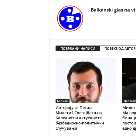
Balkanski glas na vi
ПОВРЗАНИ НАПИСИ
ПОВЕЌЕ ОД АВТОР
Балкан
Вселен
Интервју со Петар
Милети
Милетиќ,Состојбата на
Македо
Балканот и актуелните
бинац
безбедносно-политички
постој
случувања.
едно 