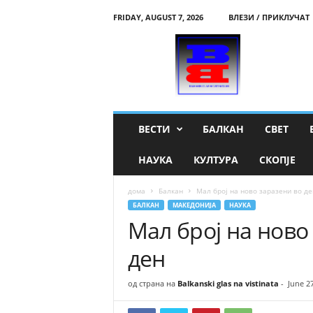
FRIDAY, AUGUST 7, 2026
ВЛЕЗИ / ПРИКЛУЧАТ
B
a
l
k
a
n
s
ВЕСТИ
БАЛКАН
СВЕТ
k
i
НАУКА
КУЛТУРА
СКОПЈЕ
g
l
дома
Балкан
Мал број на ново заразени во д
a
БАЛКАН
МАКЕДОНИЈА
НАУКА
s
Мал број на ново
n
a
ден
v
i
s
од страна на
Balkanski glas na vistinata
-
June 2
t
i