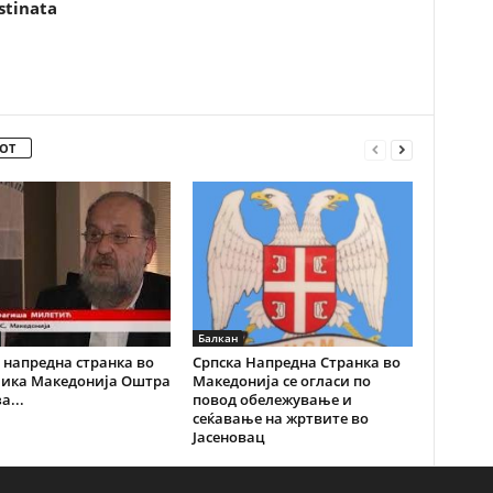
stinata
ОТ
Балкан
 напредна странка во
Српска Напредна Странка во
лика Македонија Оштра
Македонија се огласи по
а...
повод обележување и
сеќавање на жртвите во
Јасеновац