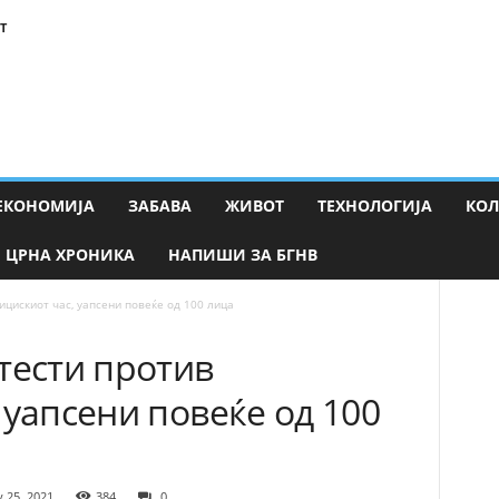
Т
ЕКОНОМИЈА
ЗАБАВА
ЖИВОТ
ТЕХНОЛОГИЈА
КО
ЦРНА ХРОНИКА
НАПИШИ ЗА БГНВ
ицискиот час, уапсени повеќе од 100 лица
тести против
 уапсени повеќе од 100
y 25, 2021
384
0