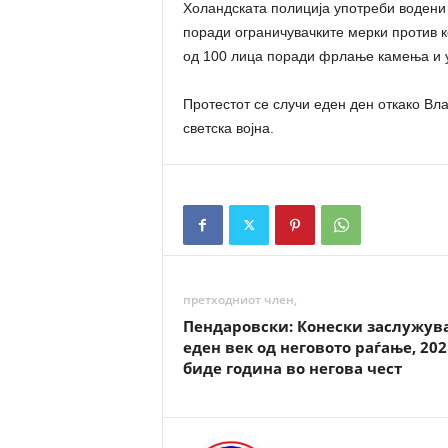
Холандската полиција употреби водени
поради ограничувачките мерки против 
од 100 лица поради фрлање камења и у
Протестот се случи еден ден откако Вл
светска војна.
претходниот член,
Пендаровски: Конески заслужув
еден век од неговото раѓање, 202
биде година во негова чест