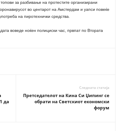
 топови за разбивање на протестите организирани
коронавирусот во центарот на Амстердам и уапси повеќе
потреба на пиротехнички средства.
адата воведе ноќен полициски час, првпат по Втората
Следната статија
а
Претседателот на Кина Си Џипинг се
1 да
обрати на Светскиот економски
форум