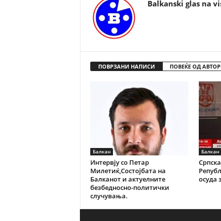
Balkanski glas na vi
ПОВРЗАНИ НАПИСИ
ПОВЕЌЕ ОД АВТОР
Балкан
Балкан
Интервју со Петар
Српска
Милетиќ,Состојбата на
Репуб
Балканот и актуелните
осуда з
безбедносно-политички
случувања.