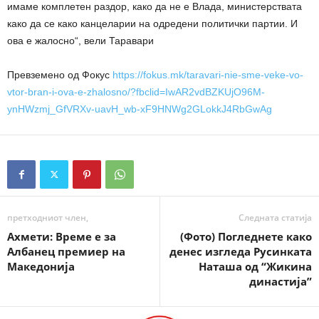
имаме комплетен раздор, како да не е Влада, министерствата
како да се како канцеларии на одредени политички партии. И
ова e жалосно“, вели Таравари
Превземено од Фокус
https://fokus.mk/taravari-nie-sme-veke-vo-
vtor-bran-i-ova-e-zhalosno/?fbclid=IwAR2vdBZKUjO96M-
ynHWzmj_GfVRXv-uavH_wb-xF9HNWg2GLokkJ4RbGwAg
претходниот член,
Следната статија
Ахмети: Време е за
(Фото) Погледнете како
Албанец премиер на
денес изгледа Русинката
Македонија
Наташа од “Жикина
династија”