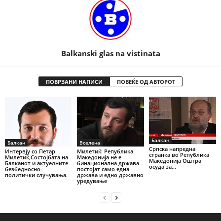
Balkanski glas na vistinata
ПОВРЗАНИ НАПИСИ
ПОВЕЌЕ ОД АВТОРОТ
Балкан
Балкан
Вселена
Српска напредна
Интервју со Петар
Милетиќ: Република
странка во Република
Милетиќ,Состојбата на
Македонија не е
Македонија Оштра
Балканот и актуелните
бинационална држава –
осуда за...
безбедносно-
постојат само една
политички случувања.
држава и едно државно
уредување