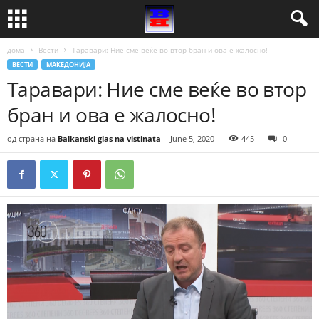
дома
Вести
Таравари: Ние сме веќе во втор бран и ова е жалосно!
ВЕСТИ
МАКЕДОНИЈА
Таравари: Ние сме веќе во втор
бран и ова е жалосно!
од страна на
Balkanski glas na vistinata
-
June 5, 2020
445
0