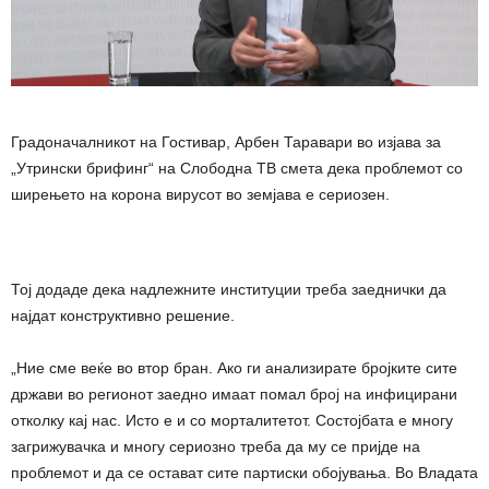
Градоначалникот на Гостивар, Арбен Таравари во изјава за
„Утрински брифинг“ на Слободна ТВ смета дека проблемот со
ширењето на корона вирусот во земјава е сериозен.
Тој додаде дека надлежните институции треба заеднички да
најдат конструктивно решение.
„Ние сме веќе во втор бран. Ако ги анализирате бројките сите
држави во регионот заедно имаат помал број на инфицирани
отколку кај нас. Исто е и со морталитетот. Состојбата е многу
загрижувачка и многу сериозно треба да му се пријде на
проблемот и да се остават сите партиски обојувања. Во Владата