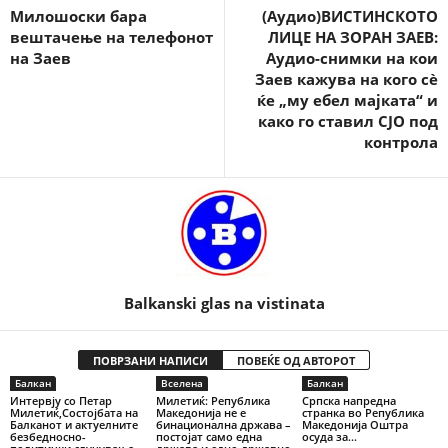
Милошоски бара
(Аудио)ВИСТИНСКОТО
вештачење на телефонот
ЛИЦЕ НА ЗОРАН ЗАЕВ:
на Заев
Аудио-снимки на кои
Заев кажува на кого сѐ
ќе „му ебел мајката“ и
како го ставил СЈО под
контрола
Balkanski glas na vistinata
ПОВРЗАНИ НАПИСИ
ПОВЕЌЕ ОД АВТОРОТ
Балкан
Вселена
Балкан
Интервју со Петар
Милетиќ: Република
Српска напредна
Милетиќ,Состојбата на
Македонија не е
странка во Република
Балканот и актуелните
бинационална држава –
Македонија Оштра
безбедносно-
постојат само една
осуда за...