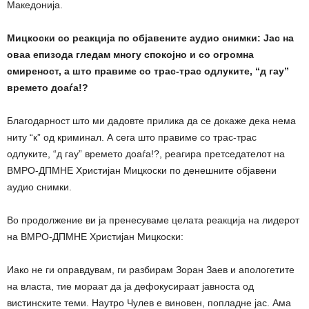
Македонија.
Мицкоски со реакција по објавените аудио снимки: Јас на
оваа епизода гледам многу спокојно и со огромна
смиреност, а што правиме со трас-трас одлуките, “д гау”
времето доаѓа!?
Благодарност што ми дадовте прилика да се докаже дека нема
ниту “к” од криминал. А сега што правиме со трас-трас
одлуките, “д гау” времето доаѓа!?, реагира претседателот на
ВМРО-ДПМНЕ Христијан Мицкоски по денешните објавени
аудио снимки.
Во продолжение ви ја пренесуваме целата реакција на лидерот
на ВМРО-ДПМНЕ Христијан Мицкоски:
Иако не ги оправдувам, ги разбирам Зоран Заев и апологетите
на власта, тие мораат да ја дефокусираат јавноста од
вистинските теми. Наутро Чулев е виновен, попладне јас. Ама