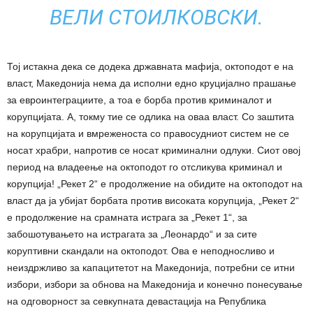
ВЕЛИ СТОИЛКОВСКИ.
Тој истакна дека се додека државната мафија, октоподот е на
власт, Македонија нема да исполни едно круцијално прашање
за евроинтеграциите, а тоа е борба против криминалот и
корупцијата. А, токму тие се одлика на оваа власт. Со заштита
на корупцијата и вмреженоста со правосудниот систем не се
носат храбри, напротив се носат криминални одлуки. Сиот овој
период на владеење на октоподот го отсликува криминал и
корупција! „Рекет 2“ е продолжение на обидите на октоподот на
власт да ја убијат борбата против високата корупција, „Рекет 2“
е продолжение на срамната истрага за „Рекет 1“, за
забошотувањето на истрагата за „Леонардо“ и за сите
коруптивни скандали на октоподот. Ова е неподносливо и
неиздржливо за капацитетот на Македонија, потребни се итни
избори, избори за обнова на Македонија и конечно понесување
на одговорност за севкупната девастација на Република