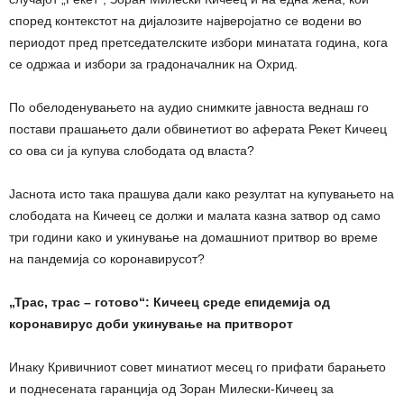
според контекстот на дијалозите најверојатно се водени во
периодот пред претседателските избори минатата година, кога
се одржаа и избори за градоначалник на Охрид.
По обелоденувањето на аудио снимките јавноста веднаш го
постави прашањето дали обвинетиот во аферата Рекет Кичеец
со ова си ја купува слободата од власта?
Јаснота исто така прашува дали како резултат на купувањето на
слободата на Кичеец се должи и малата казна затвор од само
три години како и укинување на домашниот притвор во време
на пандемија со коронавирусот?
„Трас, трас – готово“: Кичеец среде епидемија од
коронавирус доби укинување на притворот
Инаку Кривичниот совет минатиот месец го прифати барањето
и поднесената гаранција од Зоран Милески-Кичеец за