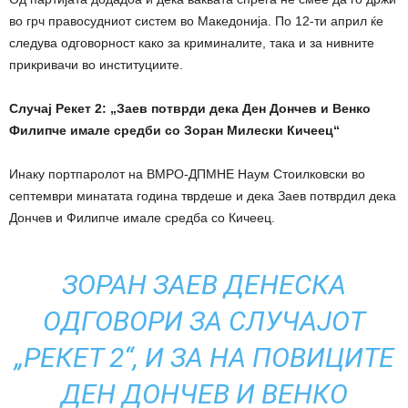
во грч правосудниот систем во Македонија. По 12-ти април ќе
следува одговорност како за криминалите, така и за нивните
прикривачи во институциите.
Случај Рекет 2: „Заев потврди дека Ден Дончев и Венко
Филипче имале средби со Зоран Милески Кичеец“
Инаку портпаролот на ВМРО-ДПМНЕ Наум Стоилковски во
септември минатата година тврдеше и дека Заев потврдил дека
Дончев и Филипче имале средба со Кичеец.
ЗОРАН ЗАЕВ ДЕНЕСКА
ОДГОВОРИ ЗА СЛУЧАЈОТ
„РЕКЕТ 2“, И ЗА НА ПОВИЦИТЕ
ДЕН ДОНЧЕВ И ВЕНКО