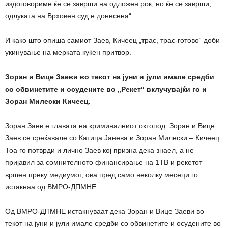
издоговориме ќе се заврши на одложен рок, но ќе се заврши;
одлуката на Врховен суд е донесена“.
И како што опиша самиот Заев, Кичеец „трас, трас-готово“ доби
укинување на мерката куќен притвор.
Зоран и Вице Заеви во текот на јуни и јули имале средби
со обвинетите и осудените во „Рекет“ вклучувајќи го и
Зоран Милески Кичеец.
Зоран Заев е главата на криминалниот октопод. Зоран и Вице
Заев се среќавале со Катица Јанева и Зоран Милески – Кичеец.
Тоа го потврди и лично Заев кој призна дека знаел, а не
пријавил за сомнителното финансирање на 1ТВ и рекетот
вршен преку медиумот, ова пред само неколку месеци го
истакнаа од ВМРО-ДПМНЕ.
Од ВМРО-ДПМНЕ истакнуваат дека Зоран и Вице Заеви во
текот на јуни и јули имале средби со обвинетите и осудените во