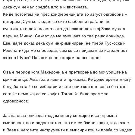
дека сум немал средба што е и вистината.
Ќе ве потсетам на прес конференцијата во август одговорив –
цитирам „Сум се гледал со сите слободни граѓани, но
суштината е дека власта сака да покаже дека тој Зоки му дал
пари на Мицко. Сакаат да ме вмешаат во таа рашомонијада.
Еве, дајте доказ дека сум инкриминиран, не треба Рускоска и
Реџепагиќ да ме спроведат, сам ќе се пријавам во истражниот
затвор Шутка“ Па јас и денес стојам на овој став.
Ова е период кога Македонија е претворена во мочуриште на
криминалци. Ама тоа е нивната приказна. Ќе дојде време многу
бргу, барата ќе се избистри и сите оние кои што се во блатото
сега ќе нема кај да се кријат. Тогаш ќе биде време за
одговорност.
Јас на оваа епизода гледам многу спокојно и со огромна
смиреност, но и радост затоа што им се ближи крајот, и да знае
и Заев и неговите инструменти и емисири кои ги праќа со надеж