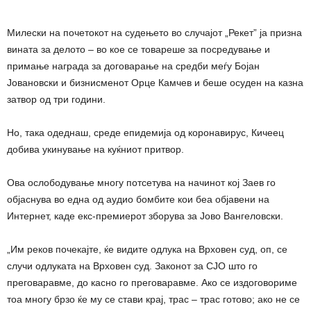
Милески на почетокот на судењето во случајот „Рекет” ја призна
вината за делото – во кое се товареше за посредување и
примање награда за договарање на средби меѓу Бојан
Јовановски и бизнисменот Орце Камчев и беше осуден на казна
затвор од три години.
Но, така одеднаш, среде епидемија од коронавирус, Кичеец
добива укинување на куќниот притвор.
Ова ослободување многу потсетува на начинот кој Заев го
објаснува во една од аудио бомбите кои беа објавени на
Интернет, каде екс-премиерот зборува за Јово Вангеловски.
„Им реков почекајте, ќе видите одлука на Врховен суд, оп, се
случи одлуката на Врховен суд. Законот за СЈО што го
преговаравме, до касно го преговаравме. Ако се издоговориме
тоа многу брзо ќе му се стави крај, трас – трас готово; ако не се