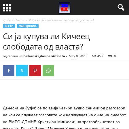
дома
Вести
Си ја купува ли Кичеец слободата од власта?
ВЕСТИ
МАКЕДОНИЈА
Си ја купува ли Кичеец
слободата од власта?
од страна на
Balkanski glas na vistinata
-
May 8, 2020
450
0
Денеска на Јутјуб се појавија четири аудио снимки од разговори
на кои се слушаат гласовите кои наликуваат на оние на лидерот
на ВМРО-ДПМНЕ Христијан Мицкоски на третообвинетиот во
случајот „Рекет“, Зоран Милески Кичеец и на една жена, кои