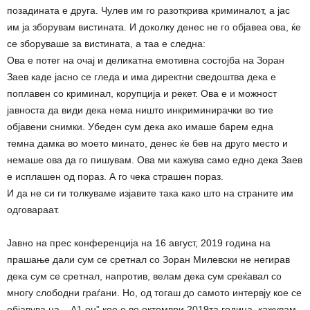
позадината е друга. Чулев им го разоткрива криминалот, а јас
им ја зборувам вистината. И доколку денес не го објавеа ова, ќе
се зборуваше за вистината, а таа е следна:
Ова е потег на очај и деликатна емотивна состојба на Зоран
Заев каде јасно се гледа и има директни сведоштва дека е
поплавен со криминал, корупција и рекет. Ова е и можност
јавноста да види дека нема ништо инкриминирачки во тие
објавени снимки. Убеден сум дека ако имаше барем една
темна дамка во моето минато, денес ќе бев на друго место и
немаше ова да го пишувам. Ова ми кажува само едно дека Заев
е исплашен од пораз. А го чека страшен пораз.
И да не си ги толкуваме изјавите така како што на страните им
одговараат.
Јавно на прес конференција на 16 август, 2019 година на
прашање дали сум се сретнал со Зоран Милевски не негирав
дека сум се сретнал, напротив, велам дека сум среќавал со
многу слободни граѓани. Но, од тогаш до самото интервју кое се
објавува на ,, А1 он” кое е во октомври 2019та година, кажувам