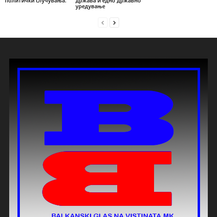
политички случувања.
држава и едно државно
уредување