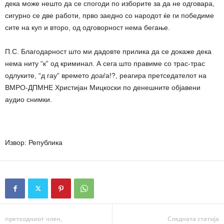
дека може нешто да се спогоди по изборите за да не одговара,
сигурно се две работи, прво заедно со народот ќе ги победиме
сите на куп и второ, од одговорност нема бегање.
П.С. Благодарност што ми дадовте прилика да се докаже дека
нема ниту “к” од криминал. А сега што правиме со трас-трас
одлуките, “д гау” времето доаѓа!?, реагира претседателот на
ВМРО-ДПМНЕ Христијан Мицкоски по денешните објавени
аудио снимки.
Извор: Република
претходниот член,
Следната статија