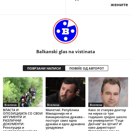
жените
Balkanski glas na vistinata
ПОВРЗАНИ НАПИСИ
ПОВЕЌЕ ОД АВТОРОТ
Вселена
Вселена
Вселена
ВЛАСТА И
Милетиќ: Република
Како се станува доктор
ОПОЗИЦИЈАТА СО СВОИ
Македонија не е
на науки со три
АРГУМЕНТИ И
бинационална држава –
годишно средно школо
РАЗЛИЧНИ
постојат само една
на универзитет “Гоце
ДОКУМЕНТИ:
држава и едно државно
Делчев” во Штип? И
Резолуција и
уредување
како директорот
контрарезолуција во
Николовски сам си