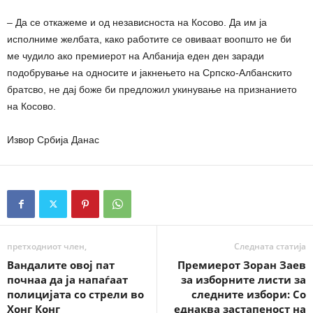
– Да се откажеме и од независноста на Косово. Да им ја
исполниме желбата, како работите се овиваат воопшто не би
ме чудило ако премиерот на Албанија еден ден заради
подобрување на односите и јакнењето на Српско-Албанскито
братсво, не дај боже би предложил укинување на признанието
на Косово.
Извор Србија Данас
претходниот член,
Следната статија
Вандалите овој пат
Премиерот Зоран Заев
почнаа да ја напаѓаат
за изборните листи за
полицијата со стрели во
следните избори: Со
Хонг Конг
еднаква застапеност на