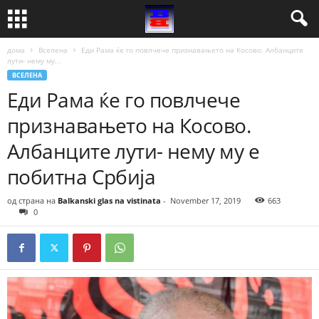
дома
Вселена
Еди Рама ќе го повлчече признавањето на Косово. Албанците
лути- нему му...
ВСЕЛЕНА
Еди Рама ќе го повлчече
признавањето на Косово.
Албанците лути- нему му е
побитна Србија
од страна на
Balkanski glas na vistinata
-
November 17, 2019
663
0