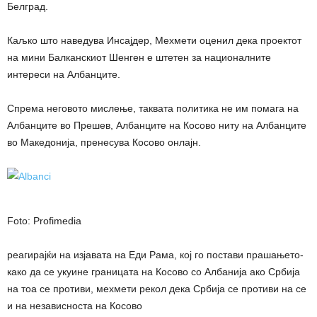
Белград.
Каљко што наведува Инсајдер, Мехмети оценил дека проектот
на мини Балканскиот Шенген е штетен за националните
интереси на Албанците.
Спрема неговото мислење, таквата политика не им помага на
Албанците во Прешев, Албанците на Косово ниту на Албанците
во Македонија, пренесува Косово онлајн.
Foto: Profimedia
реагирајќи на изјавата на Еди Рама, кој го постави прашањето-
како да се укуине границата на Косово со Албанија ако Србија
на тоа се противи, мехмети рекол дека Србија се противи на се
и на независноста на Косово