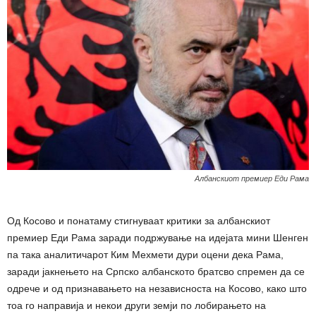
Албанскиот премиер Еди Рама
Од Косово и понатаму стигнуваат критики за албанскиот
премиер Еди Рама заради подржување на идејата мини Шенген
па така аналитичарот Ким Мехмети дури оцени дека Рама,
заради јакнењето на Српско албанското братсво спремен да се
одрече и од признавањето на независноста на Косово, како што
тоа го направија и некои други земји по лобирањето на