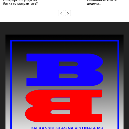
битка со мигрантите?
додели...