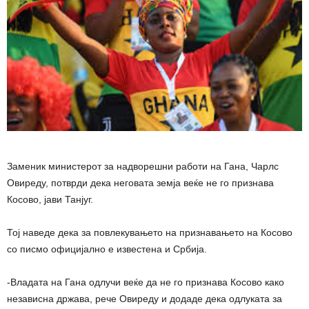
Заменик министерот за надворешни работи на Гана, Чарлс
Овиреду, потврди дека неговата земја веќе не го признава
Косово, јави Танјуг.
Тој наведе дека за повлекувањето на признавањето на Косово
со писмо официјално е известена и Србија.
-Владата на Гана одлучи веќе да не го признава Косово како
независна држава, рече Овиреду и додаде дека одлуката за