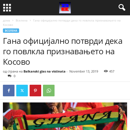
дома
Вселена
Гана официјално потврди дека го повлкла признавањето на
Косово
ВСЕЛЕНА
Гана официјално потврди дека
го повлкла признавањето на
Косово
од страна на
Balkanski glas na vistinata
-
November 13, 2019
457
0