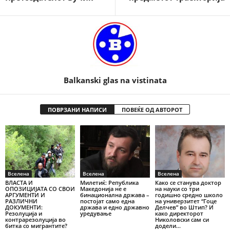
Balkanski glas na vistinata
ПОВРЗАНИ НАПИСИ
ПОВЕЌЕ ОД АВТОРОТ
Вселена
Вселена
Вселена
ВЛАСТА И
Милетиќ: Република
Како се станува доктор
ОПОЗИЦИЈАТА СО СВОИ
Македонија не е
на науки со три
АРГУМЕНТИ И
бинационална држава –
годишно средно школо
РАЗЛИЧНИ
постојат само една
на универзитет “Гоце
ДОКУМЕНТИ:
држава и едно државно
Делчев” во Штип? И
Резолуција и
уредување
како директорот
контрарезолуција во
Николовски сам си
битка со мигрантите?
додели...