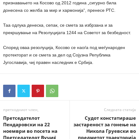
признавањето на Косово од 2012 година „сигурно била
донесена со желба за мир и хармонија“, пренесе РТС.
Таа одлука денеска, сепак, се смета за избрзана и за
прекршување на Резолуцијата 1244 на Советот за безбедност.
Според оваа резолуција, Косово се наоѓа под меѓународен
протекторат и се смета за дел од Сојузна Република
Југославија, чиј правен наследник е Србија.
претходниот член,
Следната статија
Претседателот
Судот констатираше
Пендаровски на 22
застареност за гонење на
ноември во посета на
Никола Груевски во
Претседателот Вучиќ
предметот траекторија