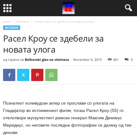
дома
Вселена
Расел Кроу се здебели за новата улога
ВСЕЛЕНА
Расел Кроу се здебели за
новата улога
од страна на
Balkanski glas na vistinata
-
November 9, 2019
461
0
Познатиот холивудски актер се прослави со улогата на
Гладијатор во истоимениот филм, тогаш Расел Кроу (55) го
отелотвори мускулестиот римски генерал Максим Декимус
Меридиус, но неговите последни фотографии се далеку од тие
денови.