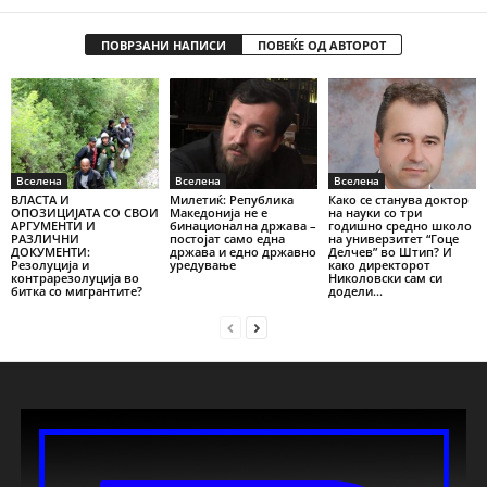
ПОВРЗАНИ НАПИСИ
ПОВЕЌЕ ОД АВТОРОТ
Вселена
Вселена
Вселена
ВЛАСТА И
Милетиќ: Република
Како се станува доктор
ОПОЗИЦИЈАТА СО СВОИ
Македонија не е
на науки со три
АРГУМЕНТИ И
бинационална држава –
годишно средно школо
РАЗЛИЧНИ
постојат само една
на универзитет “Гоце
ДОКУМЕНТИ:
држава и едно државно
Делчев” во Штип? И
Резолуција и
уредување
како директорот
контрарезолуција во
Николовски сам си
битка со мигрантите?
додели...