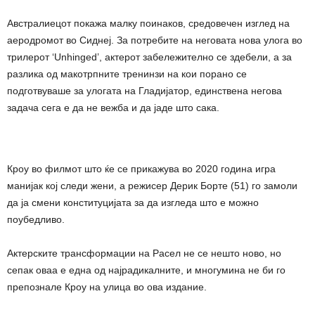
Австралиецот покажа малку поинаков, средовечен изглед на
аеродромот во Сиднеј. За потребите на неговата нова улога во
трилерот ‘Unhinged’, актерот забележително се здебели, а за
разлика од макотрпните тренинзи на кои порано се
подготвуваше за улогата на Гладијатор, единствена негова
задача сега е да не вежба и да јаде што сака.
Кроу во филмот што ќе се прикажува во 2020 година игра
манијак кој следи жени, а режисер Дерик Борте (51) го замоли
да ја смени конституцијата за да изгледа што е можно
поубедливо.
Актерските трансформации на Расел не се нешто ново, но
сепак оваа е една од најрадикалните, и многумина не би го
препознале Кроу на улица во ова издание.