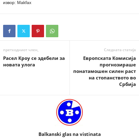
извор: Makfax
претходниот член,
Следната статија
Расел Кроу се здебели за
Европската Комисија
новата улога
прогнозираше
понатамошен силен раст
на стопанството во
Србија
Balkanski glas na vistinata