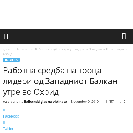
a
l
k
a
n
s
k
i
дома
Вселена
Работна средба на троца лидери од Западниот Балкан утре во
g
Охрид
l
ВСЕЛЕНА
a
Работна средба на троца
s
лидери од Западниот Балкан
n
a
утре во Охрид
v
i
од страна на
Balkanski glas na vistinata
-
November 9, 2019
457
0
s
t
i
Facebook
n
a
Twitter