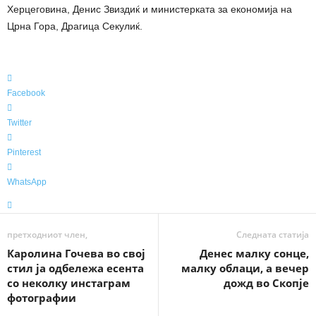
Херцеговина, Денис Звиздиќ и министерката за економија на
Црна Гора, Драгица Секулиќ.
Facebook
Twitter
Pinterest
WhatsApp
претходниот член,
Следната статија
Каролина Гочева во свој
Денес малку сонце,
стил ја одбележа есента
малку облаци, а вечер
со неколку инстаграм
дожд во Скопје
фотографии