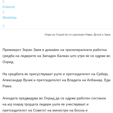
t
a
Pinterest
WhatsApp
Утре во Охрид ќе се сретнат Рама, Вучиќ и Заев
Премиерот Зоран Заев е домаќин на трилатералната работна
средба на лидерите на Западен Балкан што утре ќе се одржи во
Охрид.
На средбата ќе присуствуваат уште и претседателот на Србија,
Александар Вучиќ и претседателот на Владата на Албанија, Еди
Рама.
Агендата предвидува во Охрид да се одржи работен состанок
на кој покрај тројцата лидери уште ќе учествуваат и
претседателот на Советот на министри на Босна и