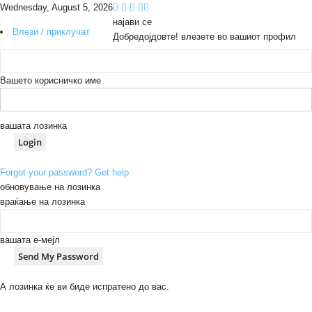
Wednesday, August 5, 2026
најави се
Влези / приклучат
Добредојдовте! влезете во вашиот профил
Вашето корисничко име
вашата лозинка
Forgot your password? Get help
обновување на лозинка
враќање на лозинка
вашата е-мејл
А лозинка ќе ви биде испратено до вас.
B