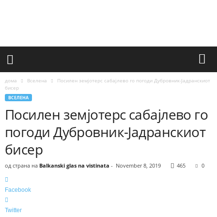
a
l
k
a
n
s
k
i
дома
Вселена
Посилен земјотерс сабајлево го погоди Дубровник-Јадранскиот
g
бисер
l
ВСЕЛЕНА
a
Посилен земјотерс сабајлево го
s
погоди Дубровник-Јадранскиот
n
a
бисер
v
i
од страна на
Balkanski glas na vistinata
-
November 8, 2019
465
0
s
t
i
Facebook
n
a
Twitter