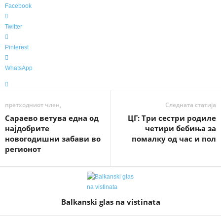
Facebook
Twitter
Pinterest
WhatsApp
претходниот член,
Следната статија
Сараево ветува една од
ЦГ: Три сестри родиле
најдобрите
четири бебиња за
новогодишни забави во
помалку од час и пол
регионот
Balkanski glas na vistinata