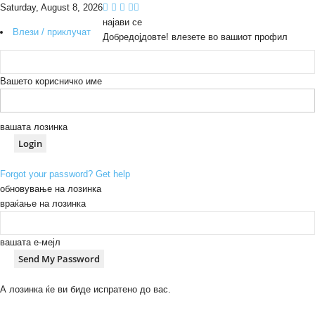
Saturday, August 8, 2026
најави се
Влези / приклучат
Добредојдовте! влезете во вашиот профил
Вашето корисничко име
вашата лозинка
Forgot your password? Get help
обновување на лозинка
враќање на лозинка
вашата е-мејл
А лозинка ќе ви биде испратено до вас.
B