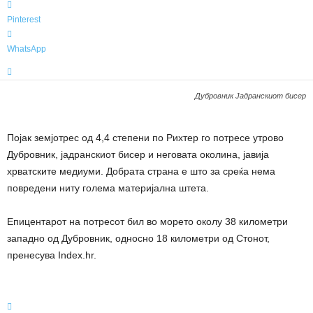
t
a
Pinterest
WhatsApp
Дубровник Јадранскиот бисер
Појак земјотрес од 4,4 степени по Рихтер го потресе утрово
Дубровник, јадранскиот бисер и неговата околина, јавија
хрватските медиуми. Добрата страна е што за среќа нема
повредени ниту голема материјална штета.
Епицентарот на потресот бил во морето околу 38 километри
западно од Дубровник, односно 18 километри од Стонот,
пренесува Index.hr.