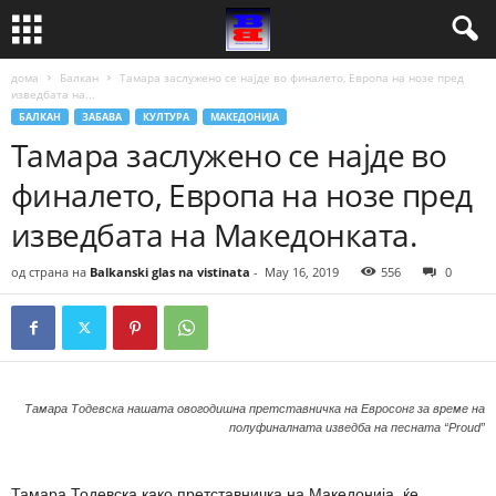
дома
Балкан
Тамара заслужено се најде во финалето, Европа на нозе пред
изведбата на...
БАЛКАН
ЗАБАВА
КУЛТУРА
МАКЕДОНИЈА
Тамара заслужено се најде во
финалето, Европа на нозе пред
изведбата на Mакедонката.
од страна на
Balkanski glas na vistinata
-
May 16, 2019
556
0
Тамара Тодевска нашата овогодишна претставничка на Евросонг за време на
полуфиналната изведба на песната “Proud”
Тамара Тодевска како претставничка на Македонија, ќе