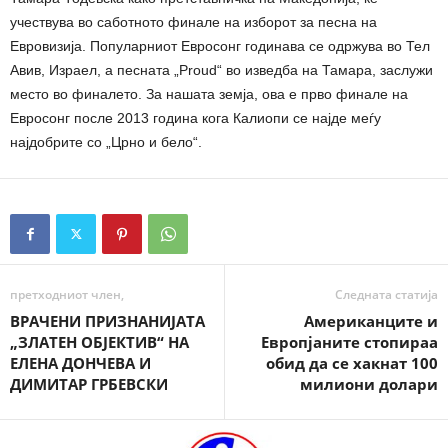
учествува во саботното финале на изборот за песна на
Евровизија. Популарниот Евросонг годинава се одржува во Тел
Авив, Израел, а песната „Proud“ во изведба на Тамара, заслужи
место во финалето. За нашата земја, ова е прво финале на
Евросонг после 2013 година кога Калиопи се најде меѓу
најдобрите со „Црно и бело“.
претходниот член,
Следната статија
ВРАЧЕНИ ПРИЗНАНИЈАТА
Американците и
„ЗЛАТЕН ОБЈЕКТИВ“ НА
Европјаните стопираа
ЕЛЕНА ДОНЧЕВА И
обид да се хакнат 100
ДИМИТАР ГРБЕВСКИ
милиони долари