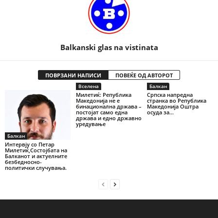
Balkanski glas na vistinata
ПОВРЗАНИ НАПИСИ
ПОВЕЌЕ ОД АВТОРОТ
Вселена
Балкан
Милетиќ: Република
Српска напредна
Македонија не е
странка во Република
бинационална држава –
Македонија Оштра
постојат само една
осуда за...
држава и едно државно
уредување
Балкан
Интервју со Петар
Милетиќ,Состојбата на
Балканот и актуелните
безбедносно-
политички случувања.