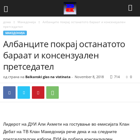
дома
Македонија
Албанците покрај останатото бараат и консензуален
претседател
МАКЕДОНИЈА
Албанците покрај останатото
бараат и консензуален
претседател
од страна на
Balkanski glas na vistinata
-
November 8, 2018
714
0
Лидерот на ДУИ Али Ахмети на гостување во емисијата Клан
Дебат на ТВ Клан Македонија рече дека и на следните
претседателски избори ДУИ ќе побара консензуален