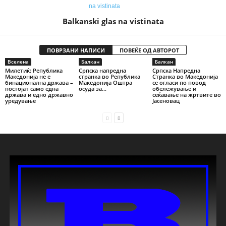
Balkanski glas na vistinata
ПОВРЗАНИ НАПИСИ
ПОВЕЌЕ ОД АВТОРОТ
Вселена
Балкан
Балкан
Милетиќ: Република
Српска напредна
Српска Напредна
Македонија не е
странка во Република
Странка во Македонија
бинационална држава –
Македонија Оштра
се огласи по повод
постојат само една
осуда за...
обележување и
држава и едно државно
сеќавање на жртвите во
уредување
Јасеновац