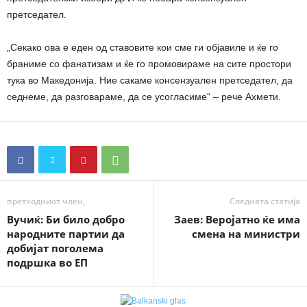
претседател.
„Секако ова е еден од ставовите кои сме ги објавиле и ќе го
браниме со фанатизам и ќе го промовираме на сите простори
тука во Македонија. Ние сакаме консензуален претседател, да
седнеме, да разговараме, да се усогласиме“ – рече Ахмети.
претходниот член,
Следната статија
Вучиќ: Би било добро
Заев: Веројатно ќе има
народните партии да
смена на министри
добијат поголема
подршка во ЕП