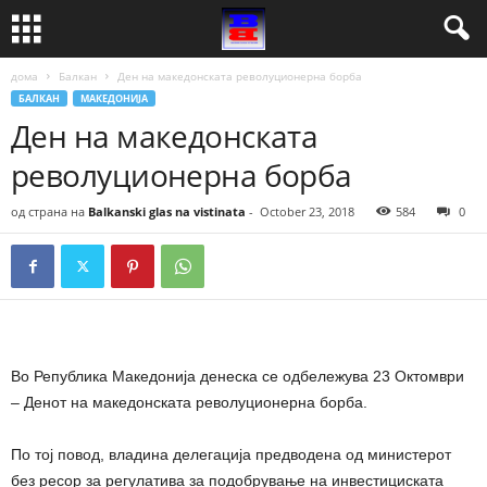
дома
Балкан
Ден на македонската револуционерна борба
БАЛКАН
МАКЕДОНИЈА
Ден на македонската
револуционерна борба
од страна на
Balkanski glas na vistinata
-
October 23, 2018
584
0
Во Република Македонија денеска се одбележува 23 Октомври
– Денот на македонската револуционерна борба.
По тој повод, владина делегација предводена од министерот
без ресор за регулатива за подобрување на инвестициската