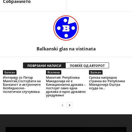
Собранието
Balkanski glas na vistinata
ПОВРЗАНИ НАПИСИ
ПОВЕЌЕ ОД АВТОРОТ
Балкан
Вселена
Балкан
Интервју со Петар
Милетиќ: Република
Српска напредна
Милетиќ,Состојбата на
Македонија не е
странка во Република
Балканот и актуелните
бинационална држава –
Македонија Оштра
безбедносно-
постојат само една
осуда за...
политички случувања.
држава и едно државно
уредување