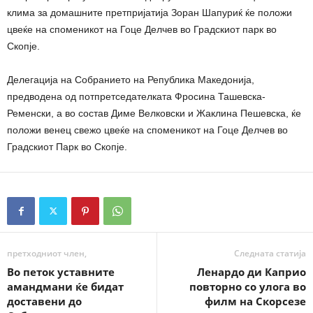
клима за домашните претпријатија Зоран Шапуриќ ќе положи
цвеќе на споменикот на Гоце Делчев во Градскиот парк во
Скопје.
Делегација на Собранието на Република Македонија,
предводена од потпретседателката Фросина Ташевска-
Ременски, а во состав Диме Велковски и Жаклина Пешевска, ќе
положи венец свежо цвеќе на споменикот на Гоце Делчев во
Градскиот Парк во Скопје.
претходниот член,
Следната статија
Во петок уставните
Ленардо ди Каприо
амандмани ќе бидат
повторно со улога во
доставени до
филм на Скорсезе