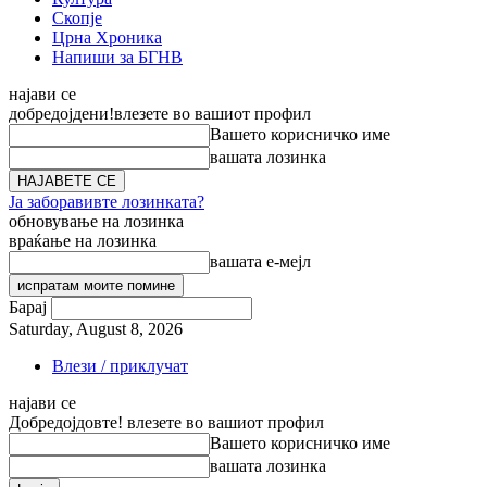
Скопје
Црна Хроника
Напиши за БГНВ
најави се
добредојдени!
влезете во вашиот профил
Вашето корисничко име
вашата лозинка
Ја заборавивте лозинката?
обновување на лозинка
враќање на лозинка
вашата е-мејл
Барај
Saturday, August 8, 2026
Влези / приклучат
најави се
Добредојдовте! влезете во вашиот профил
Вашето корисничко име
вашата лозинка