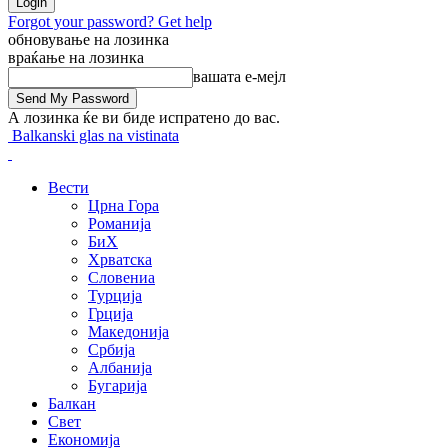
Forgot your password? Get help
обновување на лозинка
враќање на лозинка
вашата е-мејл
А лозинка ќе ви биде испратено до вас.
Balkanski glas na vistinata
Вести
Црна Гора
Романија
БиХ
Хрватска
Словениа
Турција
Грција
Македонија
Србија
Албанија
Бугарија
Балкан
Свет
Економија