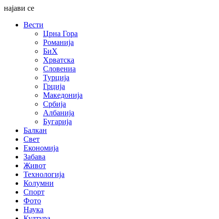
најави се
Вести
Црна Гора
Романија
БиХ
Хрватска
Словениа
Турција
Грција
Македонија
Србија
Албанија
Бугарија
Балкан
Свет
Економија
Забава
Живот
Технологија
Колумни
Спорт
Фото
Наука
Култура