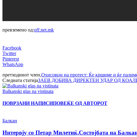
превземено од:
off.net.mk
Facebook
Twitter
Pinterest
WhatsApp
претходниот член,
Охисовци на протест: Ќе кршиме и ќе палиме
Следната статија
ЗАЕВ ДОБИВА ДИРЕКТЕН УДАР ОД КОА
Balkanski glas na vistinata
ПОВРЗАНИ НАПИСИ
ПОВЕЌЕ ОД АВТОРОТ
Балкан
Интервју со Петар Милетиќ,Состојбата на Балкан