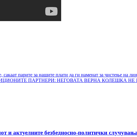
, сакаат парите за нашите плати да ги наменат за чистење на ли
ЛИЦИОНИТЕ ПАРТНЕРИ: НЕГОВАТА ВЕРНА КОЛЕШКА НЕ
от и актуелните безбедносно-политички случувања