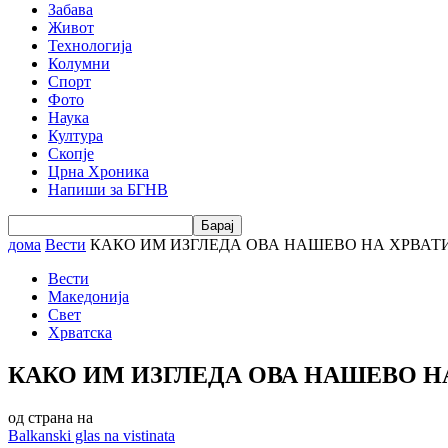
Забава
Живот
Технологија
Колумни
Спорт
Фото
Наука
Култура
Скопје
Црна Хроника
Напиши за БГНВ
дома
Вести
КАКО ИМ ИЗГЛЕДА ОВА НАШЕВО НА ХРВАТ
Вести
Македонија
Свет
Хрватска
КАКО ИМ ИЗГЛЕДА ОВА НАШЕВО Н
од страна на
Balkanski glas na vistinata