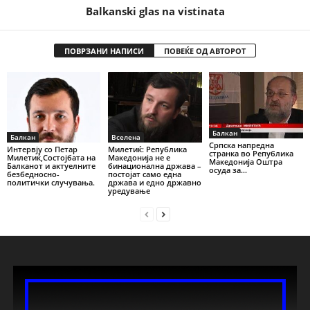
Balkanski glas na vistinata
ПОВРЗАНИ НАПИСИ
ПОВЕЌЕ ОД АВТОРОТ
Балкан
Балкан
Вселена
Српска напредна
Интервју со Петар
Милетиќ: Република
странка во Република
Милетиќ,Состојбата на
Македонија не е
Македонија Оштра
Балканот и актуелните
бинационална држава –
осуда за...
безбедносно-
постојат само една
политички случувања.
држава и едно државно
уредување