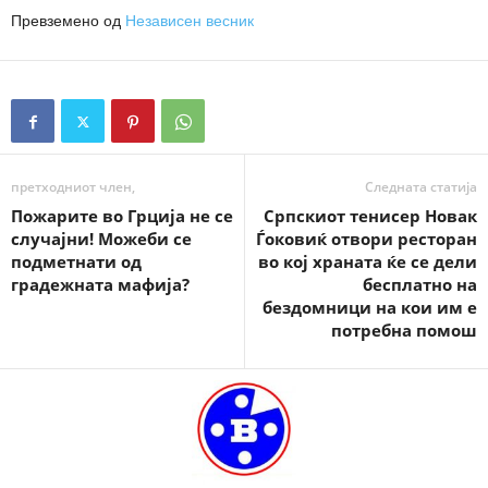
Превземено од
Независен весник
претходниот член,
Следната статија
Пожарите во Грција не се
Српскиот тенисер Новак
случајни! Можеби се
Ѓоковиќ отвори ресторан
подметнати од
во кој храната ќе се дели
градежната мафија?
бесплатно на
бездомници на кои им е
потребна помош