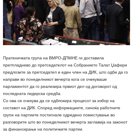
Пратеничката група на ВМРО-ДПМНЕ ги доставила
претпладнево до претседателот на Собранието Талат Џафери
предлозите за претседател и еден член на ДИК, што одби да го
направи во понеделникот вечерта кога се очекуваше
парламентот да го реализира првиот дел од договорот од
последната лидерска средба.
Со ова се очекува да се одблокира процесот за избор на
составот на ДИК. Според информациите, синоќа работните
групи на партиите постигнале одредено поместување во
разговорите што во понеделникот вечерта заглавија на законот
за финансирање на политичките партии.