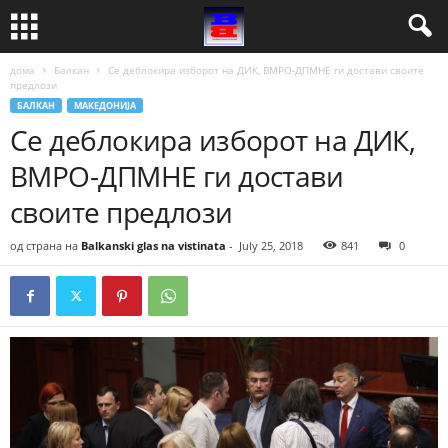
дома
Балкан
Се деблокира изборот на ДИК, ВМРО-ДПМНЕ ги достави своите
предлози
БАЛКАН
МАКЕДОНИЈА
Се деблокира изборот на ДИК,
ВМРО-ДПМНЕ ги достави
своите предлози
од страна на
Balkanski glas na vistinata
-
July 25, 2018
841
0