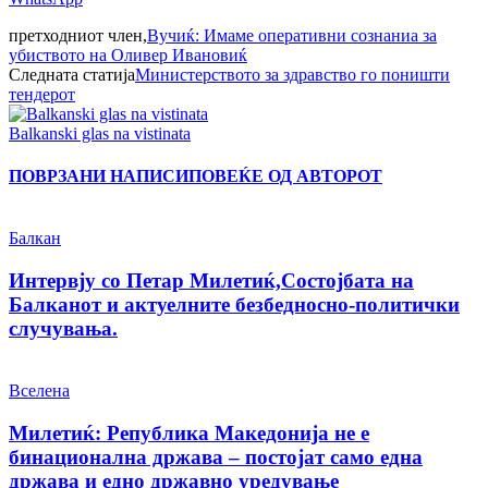
претходниот член,
Вучиќ: Имаме оперативни сознаниа за
убиството на Оливер Ивановиќ
Следната статија
Министерството за здравство го поништи
тендерот
Balkanski glas na vistinata
ПОВРЗАНИ НАПИСИ
ПОВЕЌЕ ОД АВТОРОТ
Балкан
Интервју со Петар Милетиќ,Состојбата на
Балканот и актуелните безбедносно-политички
случувања.
Вселена
Милетиќ: Република Македонија не е
бинационална држава – постојат само една
држава и едно државно уредување