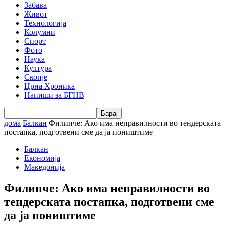
Забава
Живот
Технологија
Колумни
Спорт
Фото
Наука
Култура
Скопје
Црна Хроника
Напиши за БГНВ
дома
Балкан
Филипче: Ако има неправилности во тендерската
постапка, подготвени сме да ја поништиме
Балкан
Економија
Македонија
Филипче: Ако има неправилности во
тендерската постапка, подготвени сме
да ја поништиме