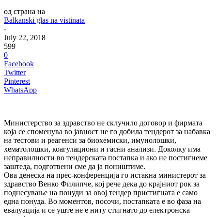
од страна на
Balkanski glas na vistinata
-
July 22, 2018
599
0
Facebook
Twitter
Pinterest
WhatsApp
Министерство за здравство не склучило договор и фирмата
која се споменува во јавност не го добила тендерот за набавка
на тестови и реагенси за биохемиски, имунолошки,
хематолошки, коагулациони и гасни анализи. Доколку има
неправилности во тендерската постапка и ако не постигнеме
заштеда, подготвени сме да ја поништиме.
Ова денеска на прес-конференција го истакна министерот за
здравство Венко Филипче, кој рече дека до крајниот рок за
поднесување на понуди за овој тендер пристигната е само
една понуда. Во моментов, посочи, постапката е во фаза на
евалуација и се уште не е ниту стигнато до електронска