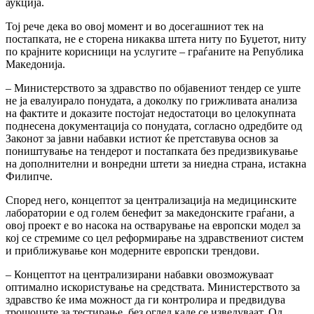
аукција.
Тој рече дека во овој момент и во досегашниот тек на
постапката, не е сторена никаква штета ниту по Буџетот, ниту
по крајните корисници на услугите – граѓаните на Република
Македонија.
– Министерството за здравство по објавениот тендер се уште
не ја евалуирало понудата, а доколку по грижливата анализа
на фактите и доказите постојат недостатоци во целокупната
поднесена документација со понудата, согласно одредбите од
Законот за јавни набавки истиот ќе претставува основ за
поништување на тендерот и постапката без предизвикување
на дополнителни и вонредни штети за ниедна страна, истакна
Филипче.
Според него, концептот за централизација на медицинските
лаборатории е од голем бенефит за македонските граѓани, а
овој проект е во насока на остварување на европски модел за
кој се стремиме со цел реформирање на здравствениот систем
и приближување кон модерните европски трендови.
– Концептот на централизирани набавки овозможуваат
оптимално искористување на средствата. Министерството за
здравство ќе има можност да ги контролира и предвидува
трошоците за тестирање, без оглед каде се изведуваат. Од