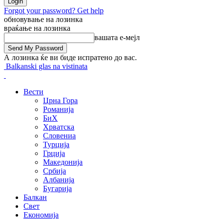
Forgot your password? Get help
обновување на лозинка
враќање на лозинка
вашата е-мејл
А лозинка ќе ви биде испратено до вас.
Balkanski glas na vistinata
Вести
Црна Гора
Романија
БиХ
Хрватска
Словениа
Турција
Грција
Македонија
Србија
Албанија
Бугарија
Балкан
Свет
Економија