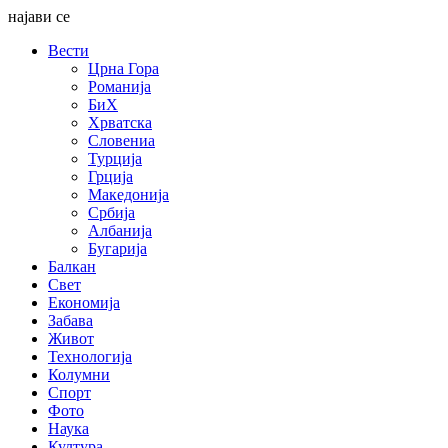
најави се
Вести
Црна Гора
Романија
БиХ
Хрватска
Словениа
Турција
Грција
Македонија
Србија
Албанија
Бугарија
Балкан
Свет
Економија
Забава
Живот
Технологија
Колумни
Спорт
Фото
Наука
Култура