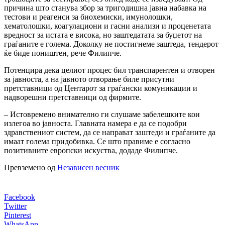
причина што станува збор за тригодишна јавна набавка на
тестови и реагенси за биохемиски, имунолошки,
хематолошки, коагулациони и гасни анализи и проценетата
вредност за истата е висока, но заштедатата за буџетот на
граѓаните е голема. Доколку не постигнеме заштеда, тендерот
ќе биде поништен, рече Филипче.
Потенцира дека целиот процес бил транспарентен и отворен
за јавноста, а на јавното отворање биле присутни
претставници од Центарот за граѓански комуникации и
надворешни претставници од фирмите.
– Истовремено внимателно ги слушаме забелешките кои
излегоа во јавноста. Главната намера е да се подобри
здравствениот систем, да се направат заштеди и граѓаните да
имаат голема придобивка. Се што правиме е согласно
позитивните европски искуства, додаде Филипче.
Превземено од
Независен весник
Facebook
Twitter
Pinterest
WhatsApp