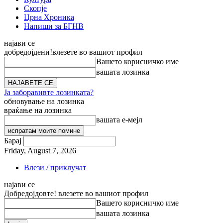
Скопје
Црна Хроника
Напиши за БГНВ
најави се
добредојдени!
влезете во вашиот профил
Вашето корисничко име
вашата лозинка
Ја заборавивте лозинката?
обновување на лозинка
враќање на лозинка
вашата е-мејл
Барај
Friday, August 7, 2026
Влези / приклучат
најави се
Добредојдовте! влезете во вашиот профил
Вашето корисничко име
вашата лозинка