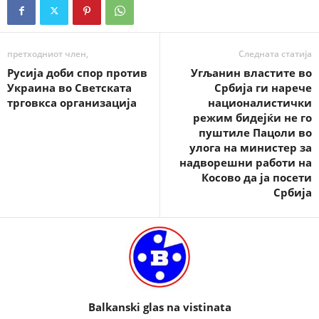
претходниот член,
Следната статија
Русија доби спор против
Угљанин властите во
Украина во Светската
Србија ги нарече
трговкса организација
националистички
режим бидејќи не го
пуштиле Пацоли во
улога на министер за
надворешни работи на
Косово да ја посети
Србија
Balkanski glas na vistinata