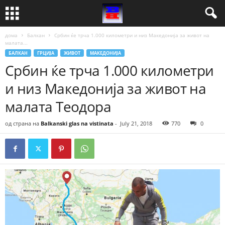
дома
Балкан
Србин ќе трча 1.000 километри и низ Македонија за живот на
малата...
БАЛКАН
ГРЦИЈА
ЖИВОТ
МАКЕДОНИЈА
Србин ќе трча 1.000 километри
и низ Македонија за живот на
малата Теодора
од страна на
Balkanski glas na vistinata
-
July 21, 2018
770
0