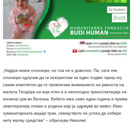
„Најдов некои спонзори, но тоа не е доволно. Па, сега тие
спонзори одлучив да ги искористам за еден подвиг преку кој
сакам комплетно да го привлечам вниманието на јавноста на
малата Теодора на која итно и е неопходна трансплатација на
коскена срж во Болоња. Бебето има само една година и прима
хемотерапија откако е родена која ја одржува во живот. Иако
хуманитарната акција трае, семејството не успеа да собере
ниту малку средства“ – објаснува Николиќ.