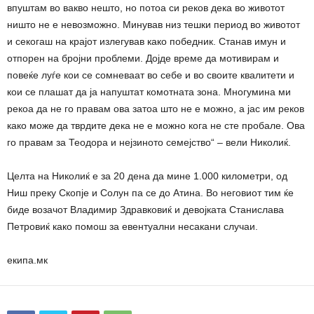
впуштам во вакво нешто, но потоа си реков дека во животот
ништо не е невозможно. Минував низ тешки период во животот
и секогаш на крајот излегував како победник. Станав имун и
отпорен на бројни проблеми. Дојде време да мотивирам и
повеќе луѓе кои се сомневаат во себе и во своите квалитети и
кои се плашат да ја напуштат комотната зона. Многумина ми
рекоа да не го правам ова затоа што не е можно, а јас им реков
како може да тврдите дека не е можно кога не сте пробале. Ова
го правам за Теодора и нејзиното семејство“ – вели Николиќ.
Целта на Николиќ е за 20 дена да мине 1.000 километри, од
Ниш преку Скопје и Солун па се до Атина. Во неговиот тим ќе
биде возачот Владимир Здравковиќ и девојката Станислава
Петровиќ како помош за евентуални несакани случаи.
екипа.мк