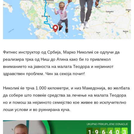
Фитнес инструктор од Србија, Марко Николиќ се одлучи да
реализира трка од Ниш до Атина како би го привлекол
вниманието на јавноста на малата Теодора и нејзиниот
здравствен проблем. Чин за секоја почит!
Николиќ ќе трча 1.000 километри, и низ Македонија, во желбата
да собере што повеќе средства за лечење на малата Теодора
но и помош за нејзиното семејство кое живее во исклучително
лоши услови и во руинирана куча.