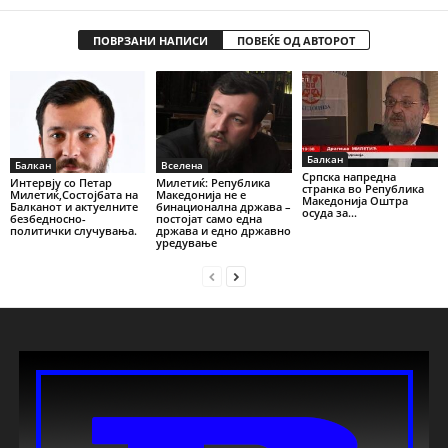
ПОВРЗАНИ НАПИСИ
ПОВЕЌЕ ОД АВТОРОТ
Балкан
Балкан
Вселена
Српска напредна
Интервју со Петар
Милетиќ: Република
странка во Република
Милетиќ,Состојбата на
Македонија не е
Македонија Оштра
Балканот и актуелните
бинационална држава –
осуда за...
безбедносно-
постојат само една
политички случувања.
држава и едно државно
уредување