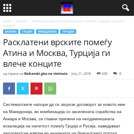
дома
Балкан
Расклатени врските помеѓу Атина и Москва, Турција ги влече
конците
БАЛКАН
ГРЦИЈА
МАКЕДОНИЈА
ТУРЦИЈА
Расклатени врските помеѓу
Атина и Москва, Турција ги
влече конците
од страна на
Balkanski glas na vistinata
-
July 21, 2018
635
0
Систематските напори да се загрози договорот за новото име
на Македонија, во комбинација со засилената соработка на
Анкара и Москва, се главни причини на неодамнешната
ескалација на напетост помеѓу Грција и Русија, наведуваат
дипломатски извори во анализата на бриселскиот портал