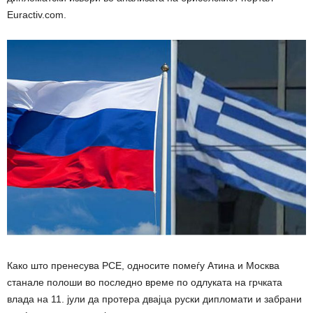
Euractiv.com.
Како што пренесува РСЕ, односите помеѓу Атина и Москва
станале полоши во последно време по одлуката на грчката
влада на 11. јули да протера двајца руски дипломати и забрани