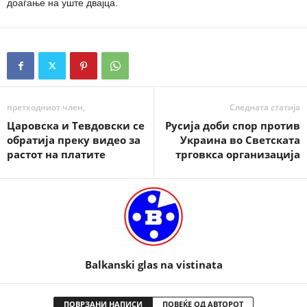
доаѓање на уште двајца.
претходниот член,
Следната статија
Царовска и Тевдовски се
Русија доби спор против
обратија преку видео за
Украина во Светската
растот на платите
трговкса организација
Balkanski glas na vistinata
ПОВРЗАНИ НАПИСИ
ПОВЕЌЕ ОД АВТОРОТ