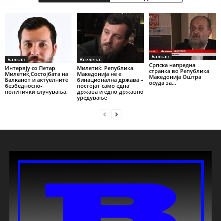
Балкан
Балкан
Вселена
Српска напредна
Интервју со Петар
Милетиќ: Република
странка во Република
Милетиќ,Состојбата на
Македонија не е
Македонија Оштра
Балканот и актуелните
бинационална држава –
осуда за...
безбедносно-
постојат само една
политички случувања.
држава и едно државно
уредување