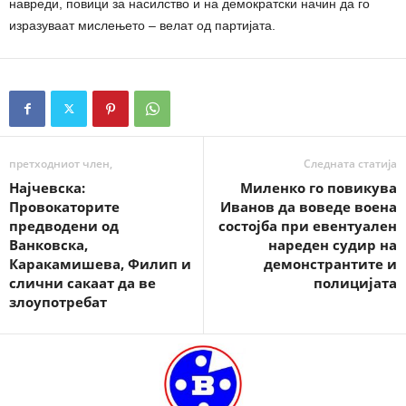
навреди, повици за насилство и на демократски начин да го
изразуваат мислењето – велат од партијата.
претходниот член,
Следната статија
Најчевска:
Миленко го повикува
Провокаторите
Иванов да воведе воена
предводени од
состојба при евентуален
Ванковска,
нареден судир на
Каракамишева, Филип и
демонстрантите и
слични сакаат да ве
полицијата
злоупотребат