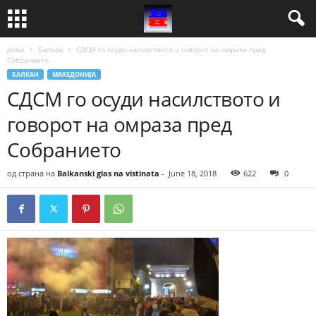
дома
Балкан
СДСМ го осуди насилството и говорот на омраза пред
Собранието
БАЛКАН
МАКЕДОНИЈА
СДСМ го осуди насилството и
говорот на омраза пред
Собранието
од страна на
Balkanski glas na vistinata
-
June 18, 2018
622
0