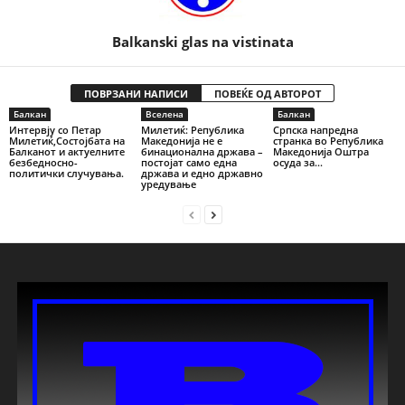
Balkanski glas na vistinata
ПОВРЗАНИ НАПИСИ
ПОВЕЌЕ ОД АВТОРОТ
Балкан
Вселена
Балкан
Интервју со Петар
Милетиќ: Република
Српска напредна
Милетиќ,Состојбата на
Македонија не е
странка во Република
Балканот и актуелните
бинационална држава –
Македонија Оштра
безбедносно-
постојат само една
осуда за...
политички случувања.
држава и едно државно
уредување