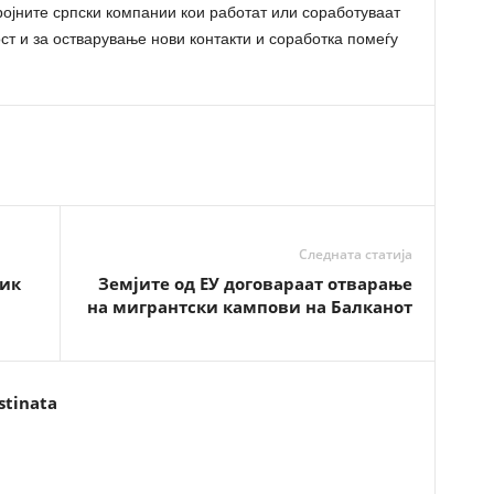
ојните српски компании кои работат или соработуваат
т и за остварување нови контакти и соработка помеѓу
Следната статија
ник
Земјите од ЕУ договараат отварање
на мигрантски кампови на Балканот
stinata