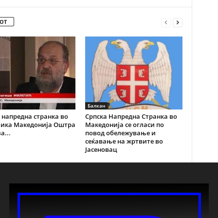
ОТ
Балкан
 напредна странка во
Српска Напредна Странка во
лика Македонија Оштра
Македонија се огласи по
а...
повод обележување и
сеќавање на жртвите во
Јасеновац