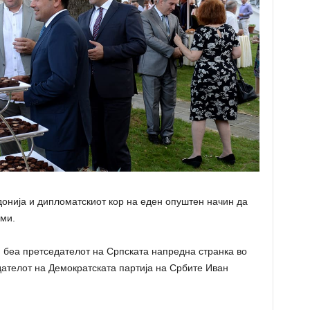
онија и дипломатскиот кор на еден опуштен начин да
еми.
 беа претседателот на Српската напредна странка во
ателот на Демократската партија на Србите Иван