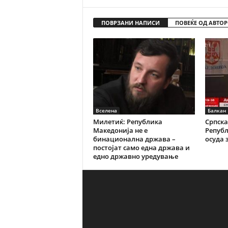
ПОВРЗАНИ НАПИСИ
ПОВЕЌЕ ОД АВТОР
Вселена
Балкан
Милетиќ: Република
Српска
Македонија не е
Репуб
бинационална држава –
осуда з
постојат само една држава и
едно државно уредување