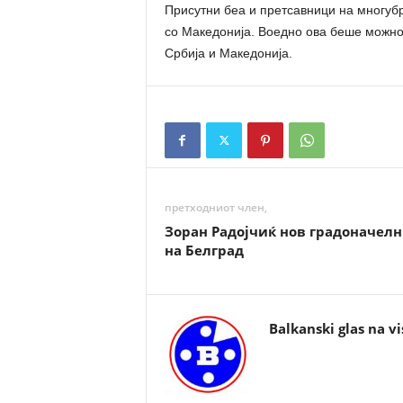
Присутни беа и претсавници на многубр
со Македонија. Воедно ова беше можнос
Србија и Македонија.
претходниот член,
Зоран Радојчиќ нов градоначел
на Белград
Balkanski glas na vi