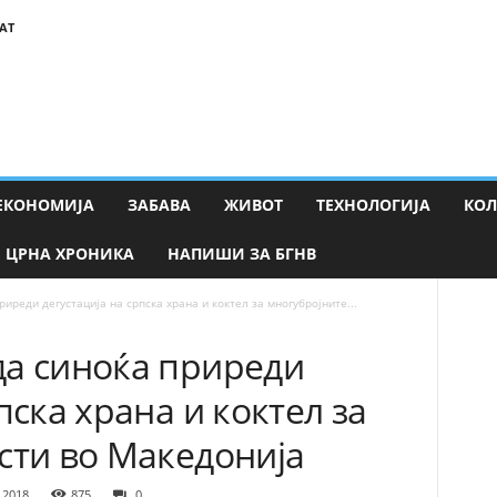
АТ
ЕКОНОМИЈА
ЗАБАВА
ЖИВОТ
ТЕХНОЛОГИЈА
КО
ЦРНА ХРОНИКА
НАПИШИ ЗА БГНВ
иреди дегустација на српска храна и коктел за многубројните...
да синоќа приреди
пска храна и коктел за
сти во Македонија
 2018
875
0