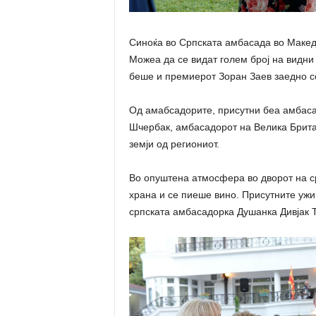
Синоќа во Српската амбасада во Македо
Можеа да се видат голем број на видни
беше и премиерот Зоран Заев заедно с
Од амабсадорите, присутни беа амбаса
Шчербак, амбасадорот на Велика Британ
земји од региониот.
Во опуштена атмосфера во дворот на с
храна и се пиеше вино. Присутните ужи
српската амбасадорка Душанка Дивјак То