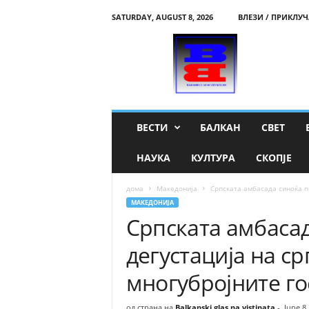
SATURDAY, AUGUST 8, 2026
ВЛЕЗИ / ПРИКЛУЧ
B
a
l
k
a
n
s
ВЕСТИ
БАЛКАН
СВЕТ
k
i
НАУКА
КУЛТУРА
СКОПЈЕ
g
l
дома
Македонија
Српската амбасада синоќа пр
a
МАКЕДОНИЈА
s
Српската амбаса
n
a
дегустација на ср
v
i
многубројните го
s
t
i
од страна на
Balkanski glas na vistinata
-
June 8,