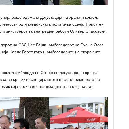
нија беше одржана дегустација на храна и коктел.
 личности од македонската политичка сцена. Присутен
о министрерот за внатрешни работи Оливер Спасовски.
дорот на САД Џес Бејли, амбасадорот на Русија Олег
ија Чарлс Гарет како и амбасадорите на скоро сите
рпската амбасада во Скопје се дегустираше српска
ваа во српските специјалитети и гостопримството на
миќ која стои зад организацијата на овој настан.