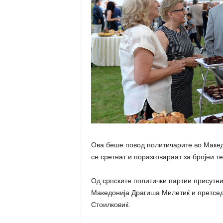
Ова беше повод политичарите во Макед
се сретнат и поразговараат за бројни т
Од српските политички партии присутни
Македонија Драгиша Милетиќ и претсед
Стоилковиќ.