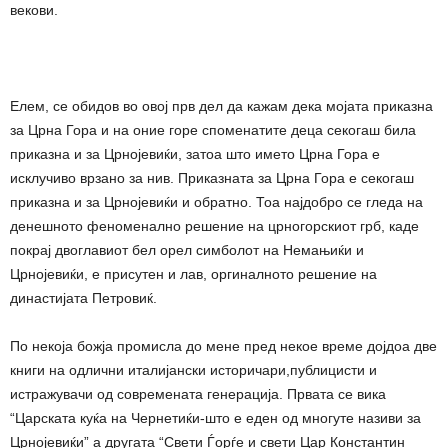
векови.
Елем, се обидов во овој прв дел да кажам дека мојата приказна
за Црна Гора и на оние горе споменатите деца секогаш била
приказна и за Црнојевиќи, затоа што името Црна Гора е
исклучиво врзано за нив. Приказната за Црна Гора е секогаш
приказна и за Црнојевиќи и обратно. Тоа најдобро се гледа на
денешното феноменално решение на црногорскиот грб, каде
покрај двоглавиот бел орел симболот на Немањиќи и
Црнојевиќи, е присутен и лав, оргиналното решение на
династијата Петровиќ.
По некоја божја промисла до мене пред некое време дојдоа две
книги на одлични италијански историчари,публицисти и
истражувачи од современата генерација. Првата се вика
“Царската куќа на Чернетиќи-што е еден од многуте називи за
Црнојевиќи” а другата “Свети Ѓорѓе и свети Цар Константин