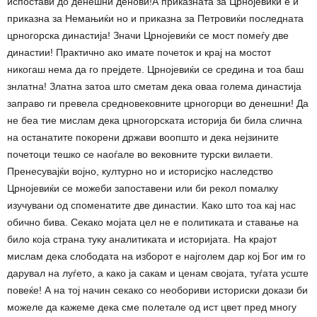
испостави до денешни денови!А приказната за Црнојевиќи е и
приказна за Немањиќи но и приказна за Петровиќи последната
црногорска династија! Значи Црнојевиќи се мост помеѓу две
династии! Практично ако имате почеток и крај на мостот
никогаш нема да го прејдете. Црнојевиќи се средина и тоа баш
знлатна! Златна затоа што сметам дека оваа голема династија
заправо ги превела средновековните црногорци во денешни! Да
не беа тие мислам дека црногорската историја би била слична
на останатите покорени држави воопшто и дека нејзините
почетоци тешко се наоѓале во вековните турски вилаети.
Пренесувајќи војно, културно но и историсјко наследство
Црнојевиќи се можеби запоставени или би рекол помалку
изучувани од споменатите две династии. Како што тоа кај нас
обично бива. Секако мојата цел не е политиката и ставање на
било која страна туку аналитиката и историјата. На крајот
мислам дека слободата на изборот е најголем дар кој Бог им го
дарувал на луѓето, а како ја сакам и ценам својата, туѓата усште
повеќе! А на тој начин секако со необориви историски докази би
можеле да кажеме дека сме полетале од ист цвет пред многу