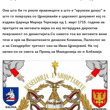
Она што би го рекле правниците а што е “крунски доказ” и
што го поврзува со Црнојевиќи е царскиот документ кој го
издава Царица Марија Терезија од 1. март 1715. година на
претците на неговата мајка со кој потврдува директна
поврзаност со династијата.Со самото тоа во неговите вени
тече и крв на Византиските динасии Комнина, Палеолог но
и на Скендербег третиот син на Иван Црнојевиќ. На тој
начин он се смета за Принц на Македонија но и Албанија