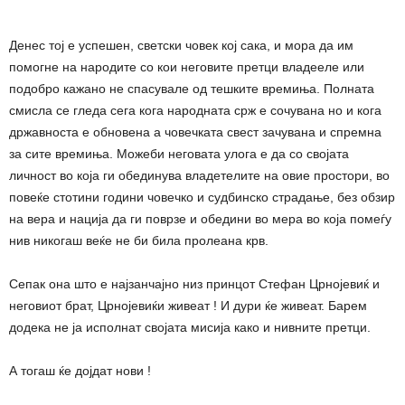
Денес тој е успешен, светски човек кој сака, и мора да им
помогне на народите со кои неговите претци владееле или
подобро кажано не спасувале од тешките времиња. Полната
смисла се гледа сега кога народната срж е сочувана но и кога
државноста е обновена а човечката свест зачувана и спремна
за сите времиња. Можеби неговата улога е да со својата
личност во која ги обединува владетелите на овие простори, во
повеќе стотини години човечко и судбинско страдање, без обзир
на вера и нација да ги поврзе и обедини во мера во која помеѓу
нив никогаш веќе не би била пролеана крв.
Сепак она што е најзанчајно низ принцот Стефан Црнојевиќ и
неговиот брат, Црнојевиќи живеат ! И дури ќе живеат. Барем
додека не ја исполнат својата мисија како и нивните претци.
А тогаш ќе дојдат нови !