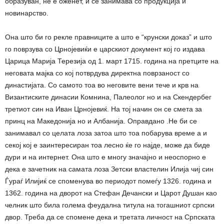
образуван, не е оженет, и се занимава со продукција и
новинарство.
Она што би го рекле правниците а што е “крунски доказ” и што
го поврзува со Црнојевиќи е царскиот документ кој го издава
Царица Марија Терезија од 1. март 1715. година на претците на
неговата мајка со кој потврдува директна поврзаност со
династијата. Со самото тоа во неговите вени тече и крв на
Византиските динасии Комнина, Палеолог но и на Скендербег
третиот син на Иван Црнојевиќ. На тој начин он се смета за
принц на Македонија но и Албанија. Оправдано .Не би се
занимавал со целата лоза затоа што тоа побарува време а и
секој кој е заинтересиран тоа лесно ќе го најде, може да биде
дури и на интернет. Она што е многу значајно и неоспорно е
дека е зачетник на самата лоза Зетски властелин Илија чиј син
Ѓураѓ Илијиќ се споменува во периодот помеѓу 1326. година и
1362. година на дворот на Стефан Дечански и Царот Душан као
челник што била голема феудална титула на тогашниот српски
двор. Треба да се спомене дека и третата личност на Српската