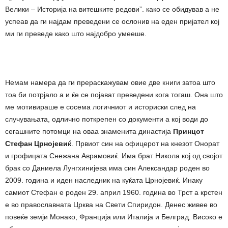
Велики – Историја на витешките редови”. како се обидував а не
успеав да ги најдам преведени се ослонив на еден пријател кој
ми ги преведе како што најдобро умееше.
Немам намера да ги прераскажувам овие две книги затоа што
тоа би потрјало а и ќе се појават преведени кога тогаш. Она што
ме мотивираше е сосема логичниот и историски след на
случувањата, одлично поткрепен со документи а кој води до
сегашните потомци на оваа знаменита династија
Принцот
Стефан Црнојевиќ
. Првиот син на офицерот на кнезот Онорат
и грофицата Снежана Аврамовиќ. Има брат Никола кој од својот
брак со Даниела Лунгхинијева има син Александар роден во
2009. година и иден наследник на куќата Црнојевиќ. Инаку
самиот Стефан е роден 29. април 1960. година во Трст а крстен
е во православната Црква на Свети Спиридон. Денес живее во
повеќе земји Монако, Франција или Италија и Белград. Високо е