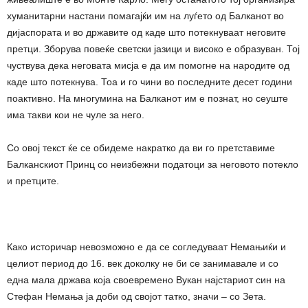
хуманитарни настани помагајќи им на луѓето од Балканот во
дијаспората и во државите од каде што потекнуваат неговите
претци. Зборува повеќе светски јазици и високо е образуван. Тој
чуствува дека неговата мисја е да им помогне на народите од
каде што потекнува. Тоа и го чини во последните десет години
поактивно. На многумина на Балканот им е познат, но сеуште
има такви кои не чуле за него.
Со овој текст ќе се обидеме накратко да ви го претставиме
Балканскиот Принц со неизбежни податоци за неговото потекло
и претците.
Како историчар невозможно е да се согледуваат Немањиќи и
целиот период до 16. век доколку не би се занимавале и со
една мала држава која своевремено Вукан најстариот син на
Стефан Немања ја доби од својот татко, значи – со Зета.