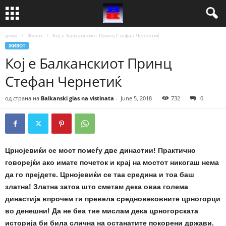
дома
Живот
Кој е Балканскиот Принц Стефан Чернетиќ
ЖИВОТ
Кој е Балканскиот Принц
Стефан Чернетиќ
од страна на
Balkanski glas na vistinata
-
June 5, 2018
732
0
Црнојевиќи се мост помеѓу две династии! Практично
говорејќи ако имате почеток и крај на мостот никогаш нема
да го прејдете. Црнојевиќи се таа средина и тоа баш
златна! Златна затоа што сметам дека оваа голема
династија впрочем ги превела средновековните црногорци
во денешни! Да не беа тие мислам дека црногорската
историја би била слична на останатите покорени држави.