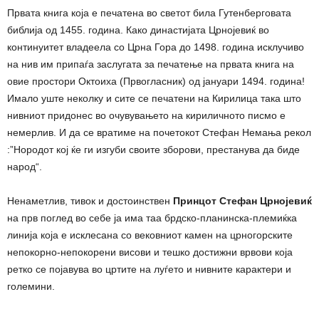
Првата книга која е печатена во светот била Гутенберговата
библија од 1455. година. Како династијата Црнојевиќ во
континуитет владеела со Црна Гора до 1498. година исклучиво
на нив им припаѓа заслугата за печатење на првата книга на
овие простори Октоиха (Првогласник) од јануари 1494. година!
Имало уште неколку и сите се печатени на Кирилица така што
нивниот придонес во очувувањето на кириличното писмо е
немерлив. И да се вратиме на почетокот Стефан Немања рекол
:”Нородот кој ќе ги изгуби своите зборови, престанува да биде
народ“.
Ненаметлив, тивок и достоинствен
Принцот Стефан Црнојевиќ
на прв поглед во себе ја има таа брдско-планинска-племиќка
линија која е исклесана со вековниот камен на црногорските
непокорно-непокорени висови и тешко достижни врвови која
ретко се појавува во цртите на луѓето и нивните карактери и
големини.