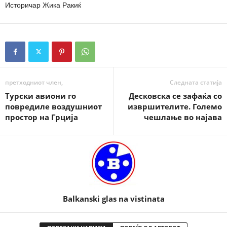
Историчар Жика Ракиќ
претходниот член,
Следната статија
Турски авиони го
Десковска се зафаќа со
повредиле воздушниот
извршителите. Големо
простор на Грција
чешлање во најава
Balkanski glas na vistinata