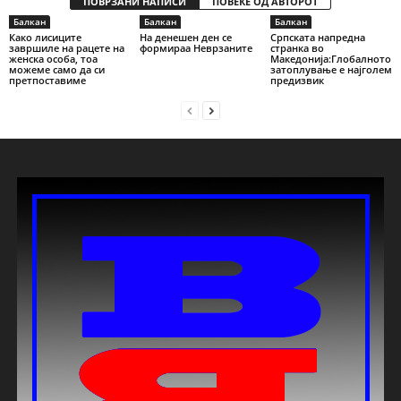
ПОВРЗАНИ НАПИСИ
ПОВЕЌЕ ОД АВТОРОТ
Балкан
Балкан
Балкан
Како лисиците
На денешен ден се
Српската напредна
завршиле на рацете на
формираа Неврзаните
странка во
женска особа, тоа
Македонија:Глобалното
можеме само да си
затоплување е најголем
претпоставиме
предизвик