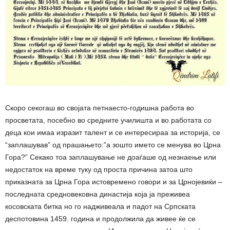
Скоро секогаш во својата петнаесто-годишна работа во
просветата, посебно во средните училишта и во работата со
деца кои имаа изразит талент и се интересираа за историја, се
“заплашував” од прашањето:”а зошто името се менува во Црна
Гора?” Секако тоа заплашување не доаѓаше од незнаење или
недостаток на време туку од проста причина затоа што
приказната за Црна Гора истовремено говори и за Црнојевиќи –
последната средновековна династија која ја преживеа
косовската битка но го надживеала и падот на Српската
деспотовина 1459. година и продолжила да живее ќе се