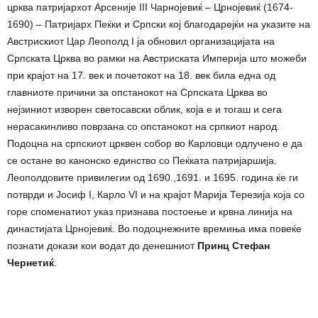
црква патријархот Арсеније III Чарнојевиќ – Црнојевиќ (1674-
1690) – Патријарх Пеќки и Српски кој благодарејќи на указите на
Австрискиот Цар Леополд I ја обновил организацијата на
Српската Црква во рамки на Австриската Империја што можеби
при крајот на 17. век и почетокот на 18. век била една од
главниоте причини за опстанокот на Српската Црква во
нејзиниот изворен светосавски облик, која е и тогаш и сега
нерасакинливо поврзана со опстанокот на српкиот народ.
Подоцна на српскиот црквен собор во Карловци одлучено е да
се остане во канонско единство со Пеќката патријаршија.
Леополдовите привилегии од 1690.,1691. и 1695. година ќе ги
потврди и Јосиф I, Карло VI и на крајот Марија Терезија која со
горе споменатиот указ признава постоење и крвна линија на
династијата Црнојевиќ. Во подоцнежните времиња има повеќе
познати докази кои водат до денешниот
Принц Стефан
Чернетиќ
.