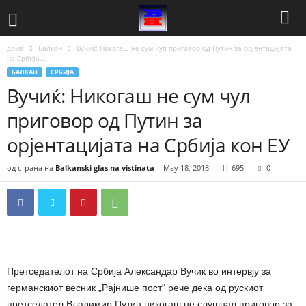
дома
Балкан
Вучиќ: Никогаш не сум чул приговор од Путин за орјентацијата
на Србија...
БАЛКАН
СРБИЈА
Вучиќ: Никогаш не сум чул
приговор од Путин за
орјентацијата на Србија кон ЕУ
од страна на
Balkanski glas na vistinata
-
May 18, 2018
695
0
Претседателот на Србија Александар Вучиќ во интервју за
германскиот весник „Рајнише пост“ рече дека од рускиот
претседател Владимир Путин никогаш не слушнал приговор за