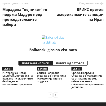
претходниот член,
Следната статија
Марадона “војникот” го
БРИКС против
подржа Мадуро пред
американските санкции
претседателските
на Иран
избори
Balkanski glas na vistinata
ПОВРЗАНИ НАПИСИ
ПОВЕЌЕ ОД АВТОРОТ
Балкан
Балкан
Балкан
Интервју со Петар
Српска напредна
Српска Напредна
Милетиќ,Состојбата на
странка во Република
Странка во Македонија
Балканот и актуелните
Македонија Оштра
се огласи по повод
безбедносно-
осуда за...
обележување и
политички случувања.
сеќавање на жртвите во
Јасеновац