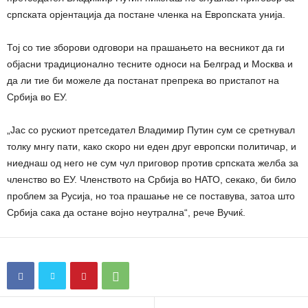
српската орјентација да постане членка на Европската унија.
Тој со тие зборови одговори на прашањето на весникот да ги
објасни традиционално тесните односи на Белград и Москва и
да ли тие би можеле да постанат препрека во пристапот на
Србија во ЕУ.
„Јас со рускиот претседател Владимир Путин сум се сретнувал
толку мнгу пати, како скоро ни еден друг европски политичар, и
ниеднаш од него не сум чул приговор против српската желба за
членство во ЕУ. Членството на Србија во НАТО, секако, би било
проблем за Русија, но тоа прашање не се поставува, затоа што
Србија сака да остане војно неутрална“, рече Вучиќ.