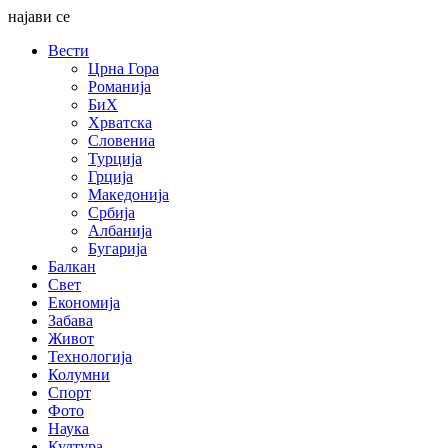
најави се
Вести
Црна Гора
Романија
БиХ
Хрватска
Словениа
Турција
Грција
Македонија
Србија
Албанија
Бугарија
Балкан
Свет
Економија
Забава
Живот
Технологија
Колумни
Спорт
Фото
Наука
Култура