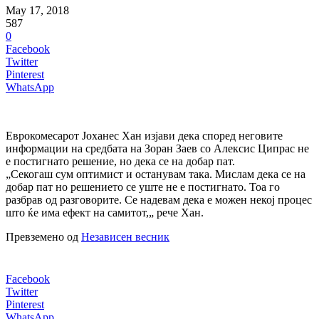
May 17, 2018
587
0
Facebook
Twitter
Pinterest
WhatsApp
Еврокомесарот Јоханес Хан изјави дека според неговите
информации на средбата на Зоран Заев со Алексис Ципрас не
е постигнато решение, но дека се на добар пат.
„Секогаш сум оптимист и останувам така. Мислам дека се на
добар пат но решението се уште не е постигнато. Тоа го
разбрав од разговорите. Се надевам дека е можен некој процес
што ќе има ефект на самитот,„ рече Хан.
Превземено од
Независен весник
Facebook
Twitter
Pinterest
WhatsApp