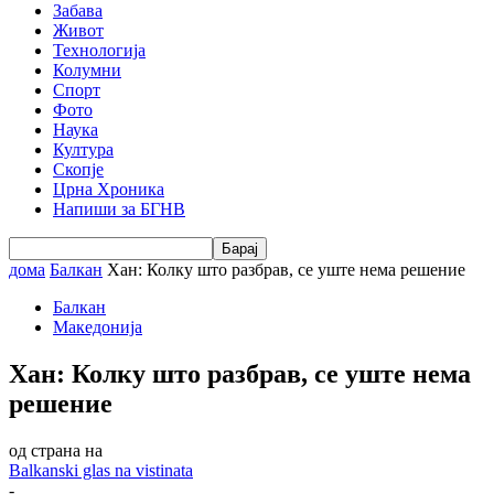
Забава
Живот
Технологија
Колумни
Спорт
Фото
Наука
Култура
Скопје
Црна Хроника
Напиши за БГНВ
дома
Балкан
Хан: Колку што разбрав, се уште нема решение
Балкан
Македонија
Хан: Колку што разбрав, се уште нема
решение
од страна на
Balkanski glas na vistinata
-