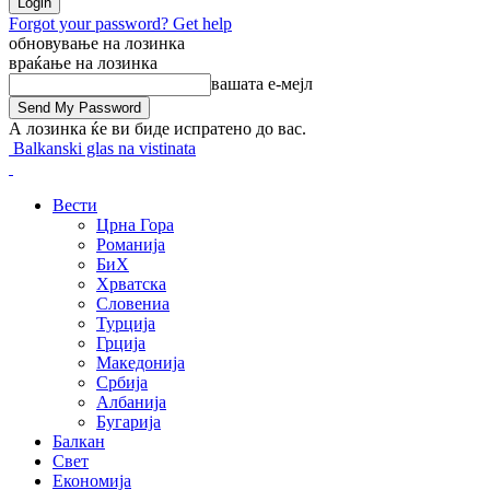
Forgot your password? Get help
обновување на лозинка
враќање на лозинка
вашата е-мејл
А лозинка ќе ви биде испратено до вас.
Balkanski glas na vistinata
Вести
Црна Гора
Романија
БиХ
Хрватска
Словениа
Турција
Грција
Македонија
Србија
Албанија
Бугарија
Балкан
Свет
Економија