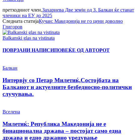
претходниот член,
Захариева Две земји од З. Балкан ќе станат
членики на ЕУ до 2025
Следната статија
Кучан: Македонија не го цени доволно
Глигоров
Balkanski glas na vistinata
ПОВРЗАНИ НАПИСИ
ПОВЕЌЕ ОД АВТОРОТ
Балкан
Интервју со Петар Милетиќ,Состојбата на
Балканот и актуелните безбедносно-политички
случувања.
Вселена
Милетиќ: Република Македонија не е
бинационална држава – постојат само една
држава и едно државно уредување