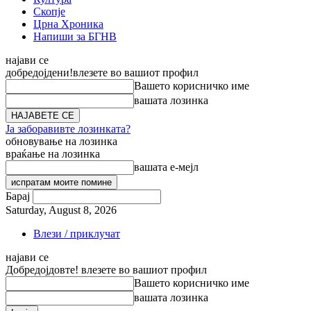
Скопје
Црна Хроника
Напиши за БГНВ
најави се
добредојдени!
влезете во вашиот профил
Вашето корисничко име
вашата лозинка
Ја заборавивте лозинката?
обновување на лозинка
враќање на лозинка
вашата е-мејл
Барај
Saturday, August 8, 2026
Влези / приклучат
најави се
Добредојдовте! влезете во вашиот профил
Вашето корисничко име
вашата лозинка