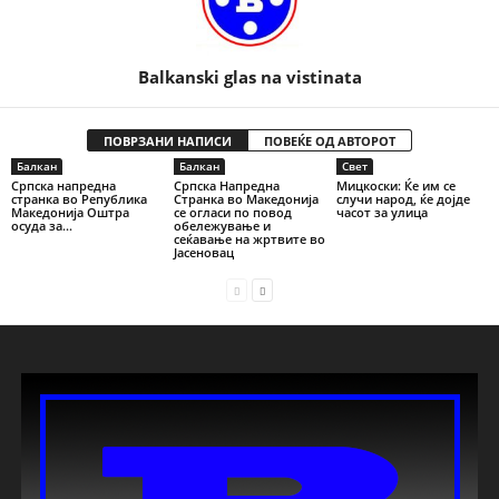
Balkanski glas na vistinata
ПОВРЗАНИ НАПИСИ
ПОВЕЌЕ ОД АВТОРОТ
Балкан
Балкан
Свет
Српска напредна
Српска Напредна
Мицкоски: Ќе им се
странка во Република
Странка во Македонија
случи народ, ќе дојде
Македонија Оштра
се огласи по повод
часот за улица
осуда за...
обележување и
сеќавање на жртвите во
Јасеновац