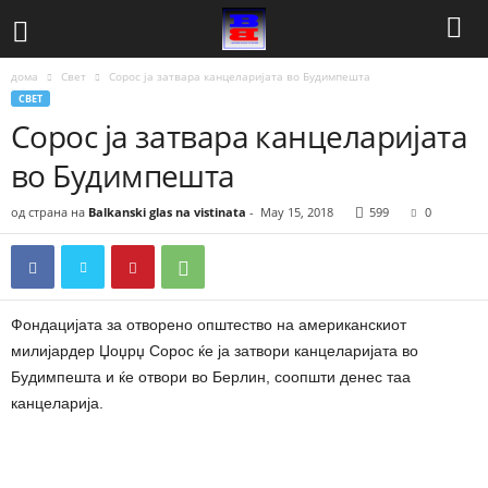
дома
Свет
Сорос ја затвара канцеларијата во Будимпешта
СВЕТ
Сорос ја затвара канцеларијата
во Будимпешта
од страна на
Balkanski glas na vistinata
-
May 15, 2018
599
0
Фондацијата за отворено општество на американскиот
милијардер Џоџрџ Сорос ќе ја затвори канцеларијата во
Будимпешта и ќе отвори во Берлин, соопшти денес таа
канцеларија.