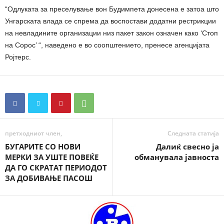
“Одлуката за преселување вон Будимпета донесена е затоа што
Унгарската влада се спрема да воспостави додатни рестрикции
на невладините организации низ пакет закон означен како ‘Стоп
на Сорос’ “, наведено е во соопштението, пренесе агенцијата
Ројтерс.
претходниот член,
Следната статија
БУГАРИТЕ СО НОВИ
Далиќ свесно ја
МЕРКИ ЗА УШТЕ ПОВЕЌЕ
обманувала јавноста
ДА ГО СКРАТАТ ПЕРИОДОТ
ЗА ДОБИВАЊЕ ПАСОШ