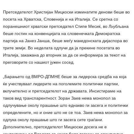
Претседателот Христијан Мицкоски изминатите денови беше во
посета на Хрватска, Словенија и на Италија. Се сретна со
поранешниот хрватски претседател Стипе Месиќ, во Љубљана
беше гостин на конвенцијата на словенечката Демократска
партија на Јанез Јанша, беше меѓу македонската дијаспора во
трите земји. Во неделата одлучи да ја прекине посетата во
Италија, закажана до вторник за да се информира за текот на
преговорите со нашиот јужен сосед.
„Барањето од ВМРО-ДПМНЕ беше за лидерска средба на која
ќе учествуваат лидерите на поголемите политички партии,
вклучително и претседателот на државата. Инсистираме на
таков вид транспарентност. Зоран Заев нема монопол за
одлучување околу прашање што еднакво ги засега и политички
определените, но и оние што не се тоа. Заев нема монопол за
одлука околу прашање што ги засега сите граѓани.
Дополнително, претседателот Мицкоски досега не е