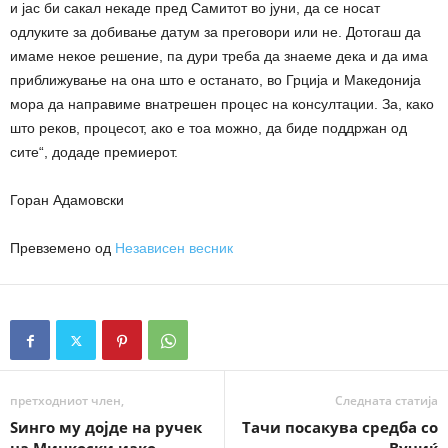
и јас би сакал некаде пред Самитот во јуни, да се носат
одлуките за добивање датум за преговори или не. Дотогаш да
имаме некое решение, па дури треба да знаеме дека и да има
приближување на она што е останато, во Грција и Македонија
мора да направиме внатрешен процес на консултации. За, како
што реков, процесот, ако е тоа можно, да биде поддржан од
сите“, додаде премиерот.
Горан Адамовски
Превземено од
Независен весник
претходниот член,
Следната статија
Ѕинго му дојде на ручек
Тачи посакува средба со