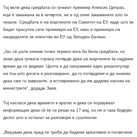
Тој вели дека средбата со грчкиот премиер Алексис Ципрас,
која е закажана за в четврток, не е од оние закажаните што ги
чекале. Средбата е на маргините на Самитот на ЕУ, каде што ќе
бидат присутни сите премиери на ЕУ, како и премиери на
кандидатите за членство во ЕУ од Западен Балкан.
„Јас сѐ уште немам точен термин кога би била средбата, но
знам дека грчката страна потврди дека на маргините ќе најдеме
време да се видиме. Целта е да направиме еден рекапитулар
на тоа што досега е разговарано, да го потврдиме и да знаеме
дека сме го завршиле, а истовремено да им дадеме насоки на
министрите“, додаде Заев.
Тој нагласи дека времето е кратко и дека се појавуваат
информации дека сѐ ќе се реши на 17 мај, но не е така бидејќи
делот што е останат за разговори е суштински.
„Верувам дека пред сѐ треба да бидеме креативни и посветени