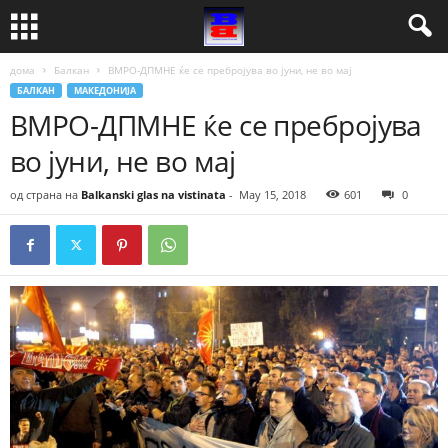
дома
Балкан
ВМРО-ДПМНЕ ќе се пребројува во јуни, не во мај
БАЛКАН
МАКЕДОНИЈА
ВМРО-ДПМНЕ ќе се пребројува
во јуни, не во мај
од страна на
Balkanski glas na vistinata
-
May 15, 2018
601
0