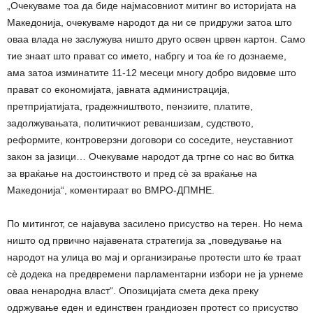
„Очекуваме тоа да биде најмасовниот митинг во историјата на
Македонија, очекуваме народот да ни се придружи затоа што
оваа влада не заслужува ништо друго освен црвен картон. Само
тие знаат што прават со името, набргу и тоа ќе го дознаеме,
ама затоа изминатите 11-12 месеци многу добро видовме што
прават со економијата, јавната администрација,
претпријатијата, градежништвото, пензиите, платите,
задолжувањата, политичкиот реваншизам, судството,
реформите, контроверзни договори со соседите, неуставниот
закон за јазици… Очекуваме народот да тргне со нас во битка
за враќање на достоинството и пред сѐ за враќање на
Македонија“, коментираат во ВМРО-ДПМНЕ.
По митингот, се најавува засилено присуство на терен. Но нема
ништо од првично најавената стратегија за „поведување на
народот на улица во мај и организирање протести што ќе траат
сѐ додека на предвремени парламентарни избори не ја урнеме
оваа ненародна власт“. Опозицијата смета дека преку
одржување еден и единствен грандиозен протест со присуство