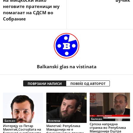
на Мицкоски иако
Вучиќ
неговите пратеници му
помагаат на СДСМ во
Собрание
Balkanski glas na vistinata
ПОВРЗАНИ НАПИСИ
ПОВЕЌЕ ОД АВТОРОТ
Балкан
Балкан
Вселена
Српска напредна
Интервју со Петар
Милетиќ: Република
странка во Република
Милетиќ,Состојбата на
Македонија не е
Македонија Оштра
Балканот и актуелните
бинационална држава –