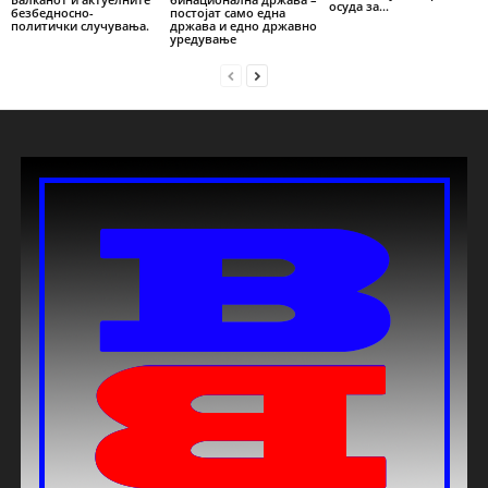
осуда за...
безбедносно-
постојат само една
политички случувања.
држава и едно државно
уредување