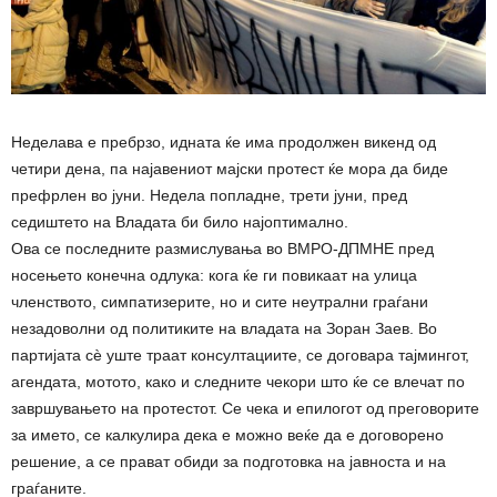
Неделава е пребрзо, идната ќе има продолжен викенд од
четири дена, па најавениот мајски протест ќе мора да биде
префрлен во јуни. Недела попладне, трети јуни, пред
седиштето на Владата би било најоптимално.
Ова се последните размислувања во ВМРО-ДПМНЕ пред
носењето конечна одлука: кога ќе ги повикаат на улица
членството, симпатизерите, но и сите неутрални граѓани
незадоволни од политиките на владата на Зоран Заев. Во
партијата сѐ уште траат консултациите, се договара тајмингот,
агендата, мотото, како и следните чекори што ќе се влечат по
завршувањето на протестот. Се чека и епилогот од преговорите
за името, се калкулира дека е можно веќе да е договорено
решение, а се прават обиди за подготовка на јавноста и на
граѓаните.