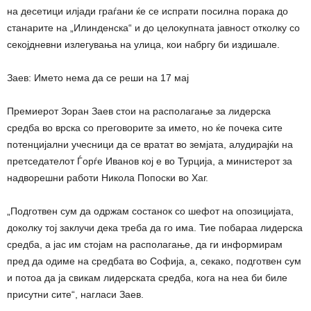
на десетици илјади граѓани ќе се испрати посилна порака до
станарите на „Илинденска“ и до целокупната јавност отколку со
секојдневни излегувања на улица, кои набргу би издишале.
Заев: Името нема да се реши на 17 мај
Премиерот Зоран Заев стои на располагање за лидерска
средба во врска со преговорите за името, но ќе почека сите
потенцијални учесници да се вратат во земјата, алудирајќи на
претседателот Ѓорѓе Иванов кој е во Турција, а министерот за
надворешни работи Никола Попоски во Хаг.
„Подготвен сум да одржам состанок со шефот на опозицијата,
доколку тој заклучи дека треба да го има. Тие побараа лидерска
средба, а јас им стојам на располагање, да ги информирам
пред да одиме на средбата во Софија, а, секако, подготвен сум
и потоа да ја свикам лидерската средба, кога на неа би биле
присутни сите“, нагласи Заев.