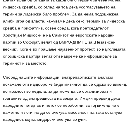
контактиран од Владата за каков било термин за евентуална
лидерска средба, со оглед на тоа дека усогласувањето на
термин за лидерска било проблем. За да нема подоцнежна
алиби игра од власта, кажуваме дека секој термин за лидерска
средба е прифатлив, освен среда, кога претседателот
Христијан Мицкоски е на Самитот на европските народни
партии во Софија“, велат од ВМРО-ДПМНЕ за „Независен
весник“. Кога е во прашање најавениот протест, во најголемата
опозициска партија велат оти навреме ќе информирале за
терминот и за местото.
Според нашите информации, внатрепартиските анализи
покажале оти најдобро ќе биде митингот да се одржи во викенд,
по можност во недела, за да може да се организираат и
граѓаните од внатрешноста на земјата. Имајќи предвид дека
наредните четврток и петок се неработни, за тој викенд не е
паметно и логично да се очекува масовност, па така останува
наредниот, кој календарски влегува во јуни.