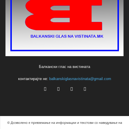
Балкански глас на вистината
контактирајте не:
balkanskiglasnavistinata@gmail.com
© Дозволено е превземање на информации и текстови со наведување на