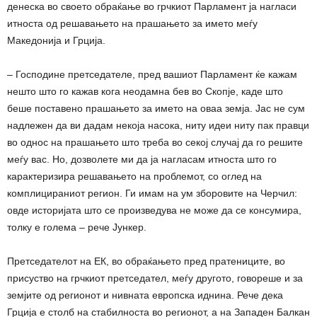
денеска во своето обраќање во грчкиот Парламент ја нагласи
итноста од решавањето на прашањето за името меѓу
Македонија и Грција.
– Господине претседателе, пред вашиот Парламент ќе кажам
нешто што го кажав кога неодамна бев во Скопје, каде што
беше поставено прашањето за името на оваа земја. Јас не сум
надлежен да ви дадам некоја насока, ниту идеи ниту пак правци
во однос на прашањето што треба во секој случај да го решите
меѓу вас. Но, дозволете ми да ја нагласам итноста што го
карактеризира решавањето на проблемот, со оглед на
комплицираниот регион. Ги имам на ум зборовите на Черчил:
овде историјата што се произведува не може да се консумира,
толку е голема – рече Јункер.
Претседателот на ЕК, во обраќањето пред пратениците, во
присуство на грчкиот претседател, меѓу другото, говореше и за
земјите од регионот и нивната европска иднина. Рече дека
Грција е столб на стабилноста во регионот, а на Западен Балкан