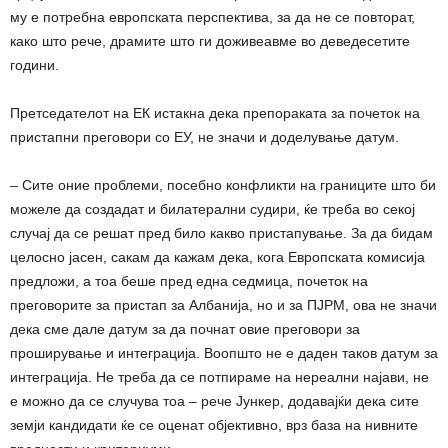
му е потребна европската перспектива, за да не се повторат,
како што рече, драмите што ги доживеавме во деведесетите
години.
Претседателот на ЕК истакна дека препораката за почеток на
пристапни преговори со ЕУ, не значи и доделување датум.
– Сите оние проблеми, посебно конфликти на границите што би
можеле да создадат и билатерални судири, ќе треба во секој
случај да се решат пред било какво пристапување. За да бидам
целосно јасен, сакам да кажам дека, кога Европската комисија
предложи, а тоа беше пред една седмица, почеток на
преговорите за пристап за Албанија, но и за ПЈРМ, ова не значи
дека сме дале датум за да почнат овие преговори за
проширување и интеграција. Воопшто не е даден таков датум за
интеграција. Не треба да се потпираме на нереални најави, не
е можно да се случува тоа – рече Јункер, додавајќи дека сите
земји кандидати ќе се оценат објективно, врз база на нивните