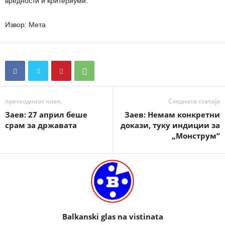
вредности и критериуми.
Извор: Мета
претходниот член,
Следната статија
Заев: 27 април беше
Заев: Немам конкретни
срам за државата
докази, туку индиции за
„Монструм“
Balkanski glas na vistinata