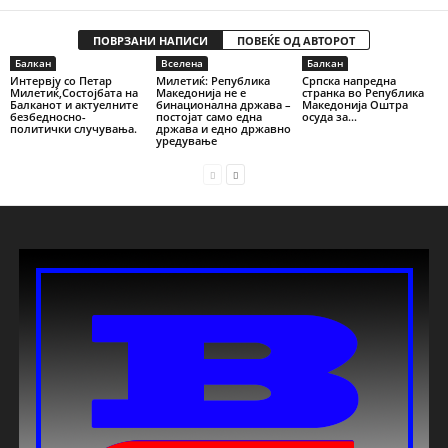
ПОВРЗАНИ НАПИСИ
ПОВЕЌЕ ОД АВТОРОТ
Балкан
Вселена
Балкан
Интервју со Петар
Милетиќ: Република
Српска напредна
Милетиќ,Состојбата на
Македонија не е
странка во Република
Балканот и актуелните
бинационална држава –
Македонија Оштра
безбедносно-
постојат само една
осуда за...
политички случувања.
држава и едно државно
уредување