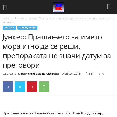
дома
Балкан
Јункер: Прашањето за името мора итно да се реши, препораката
не значи...
БАЛКАН
МАКЕДОНИЈА
Јункер: Прашањето за името
мора итно да се реши,
препораката не значи датум за
преговори
од страна на
Balkanski glas na vistinata
-
April 26, 2018
557
0
Претседателот на Европската комисија, Жан Клод Јункер,