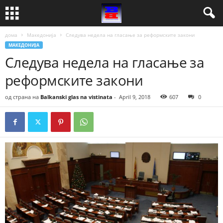
дома
Македонија
Следува недела на гласање за реформските закони
МАКЕДОНИЈА
Следува недела на гласање за
реформските закони
од страна на
Balkanski glas na vistinata
-
April 9, 2018
607
0