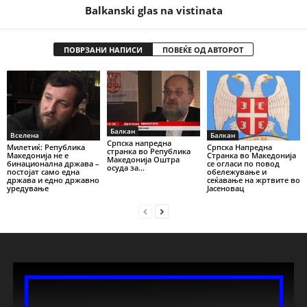
Balkanski glas na vistinata
ПОВРЗАНИ НАПИСИ
ПОВЕЌЕ ОД АВТОРОТ
Балкан
Вселена
Балкан
Српска напредна
Милетиќ: Република
Српска Напредна
странка во Република
Македонија не е
Странка во Македонија
Македонија Оштра
бинационална држава –
се огласи по повод
осуда за...
постојат само една
обележување и
држава и едно државно
сеќавање на жртвите во
уредување
Јасеновац