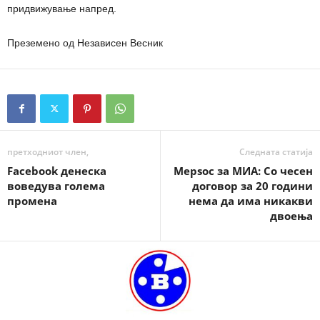
придвижување напред.
Преземено од Независен Весник
претходниот член,
Следната статија
Facebook денеска
Мерѕос за МИА: Со чесен
воведува голема
договор за 20 години
промена
нема да има никакви
двоења