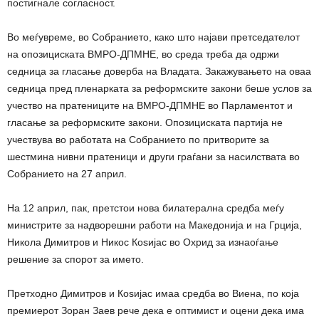
постигнале согласност.
Во меѓувреме, во Собранието, како што најави претседателот
на опозициската ВМРО-ДПМНЕ, во среда треба да одржи
седница за гласање доверба на Владата. Закажувањето на оваа
седница пред пленарката за реформските закони беше услов за
учество на пратениците на ВМРО-ДПМНЕ во Парламентот и
гласање за реформските закони. Опозициската партија не
учествува во работата на Собранието по притворите за
шестмина нивни пратеници и други граѓани за насилствата во
Собранието на 27 април.
На 12 април, пак, претстои нова билатерална средба меѓу
министрите за надворешни работи на Македонија и на Грција,
Никола Димитров и Никос Коѕијас во Охрид за изнаоѓање
решение за спорот за името.
Претходно Димитров и Коѕијас имаа средба во Виена, по која
премиерот Зоран Заев рече дека е оптимист и оцени дека има