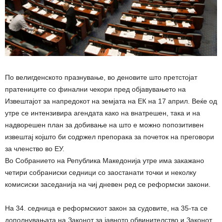
По велигденското празнување, во деновите што претстојат
пратениците со финални чекори пред објавувањето на
Извештајот за напредокот на земјата на ЕК на 17 април. Веќе од
утре се интензивира агендата како на внатрешен, така и на
надворешен план за добивање на што е можно попозитивен
извештај којшто би содржел препорака за почеток на преговори
за членство во ЕУ.
Во Собранието на Република Македонија утре има закажано
четири собраниски седници со заостанати точки и неколку
комисиски заседанија на чиј дневен ред се реформски закони.
На 34. седница е реформскиот закон за судовите, на 35-та се
дополнувањата на Законот за јавното обвинителство и Законот