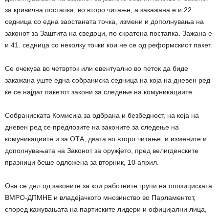
за кривична постапка, во второ читање, а закажана е и 22.
седница со една заостаната точка, измени и дополнувања на
законот за Заштита на сведоци, по скратена постапка. Зажана е
и 41. седница со неколку точки кои не се од реформскиот пакет.
Се очекува во четврток или евентуално во петок да биде
закажана уште една собраниска седница на која на дневен ред
ќе се најдат пакетот закони за следење на комуникациите.
Собраниската Комисија за одбрана и безбедност, на која на
дневен ред се предлозите на законите за следење на
комуникациите и за ОТА, двата во второ читање, и измените и
дополнувањата на Законот за оружјето, пред велигденските
празници беше одложена за вторник, 10 април.
Ова се дел од законите за кои работните групи на опозициската
ВМРО-ДПМНЕ и владејачкото мнозинство во Парламентот,
според кажувањата на партиските лидери и официјални лица,