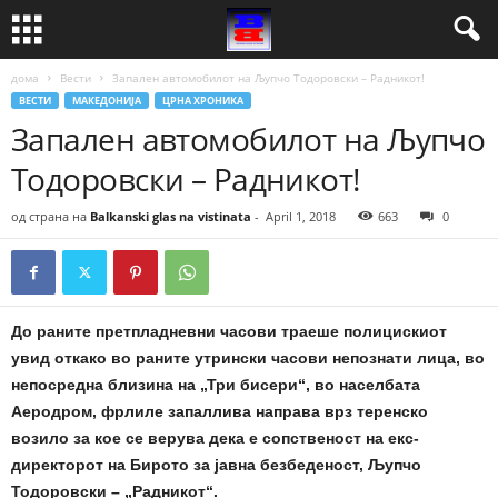
дома
Вести
Запален автомобилот на Љупчо Тодоровски – Радникот!
ВЕСТИ
МАКЕДОНИЈА
ЦРНА ХРОНИКА
Запален автомобилот на Љупчо
Тодоровски – Радникот!
од страна на
Balkanski glas na vistinata
-
April 1, 2018
663
0
До раните претпладневни часови траеше полицискиот
увид откако во раните утрински часови непознати лица, во
непосредна близина на „Три бисери“, во населбата
Аеродром, фрлиле запаллива направа врз теренско
возило за кое се верува дека е сопственост на екс-
директорот на Бирото за јавна безбеденост, Љупчо
Тодоровски – „Радникот“.