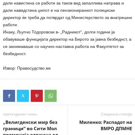
дали навистина се работи за таков вид запаллива направа и
дали навидстина џипот е на пензионираниот полициски
директор ќе треба да потврдат од Министерството за внатрешни
работи.
Инаку, Љупчо Тодоровски в- „Радникот“, долги години ја
обавуваше функцијата директор на Бирото за јавна безбеднст, а
се занимаваше со научно-наставна работа на Факултетот за
безбедност.
Извор: Правосудство.мк
претходниот член,
Следната статија
„Велигденски мир без
Миленко: Распадот на
граници“ во Сити Мол
ВМРО ДПМНЕ
промоција одржана од