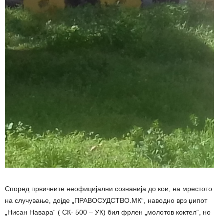
Според првичните неофицијални сознанија до кои, на мрестото
на случување, дојде „ПРАВОСУДСТВО.МК“, наводно врз џипот
„Нисан Навара“ ( СК- 500 – УК) бил фрлен „молотов коктел“, но