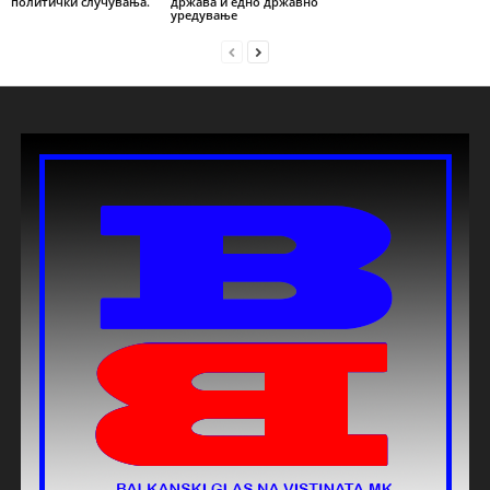
политички случувања.
држава и едно државно
уредување