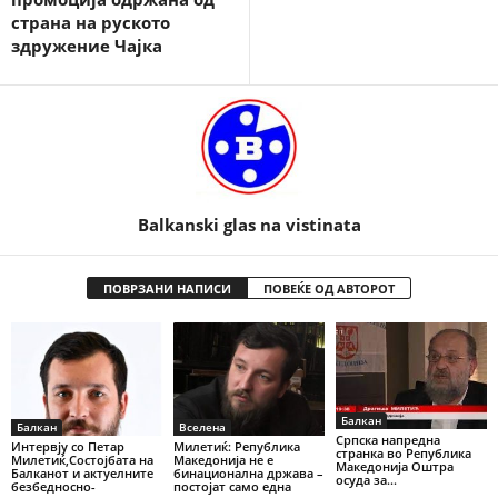
страна на руското
здружение Чајка
Balkanski glas na vistinata
ПОВРЗАНИ НАПИСИ
ПОВЕЌЕ ОД АВТОРОТ
Балкан
Балкан
Вселена
Српска напредна
Интервју со Петар
Милетиќ: Република
странка во Република
Милетиќ,Состојбата на
Македонија не е
Македонија Оштра
Балканот и актуелните
бинационална држава –
осуда за...
безбедносно-
постојат само една