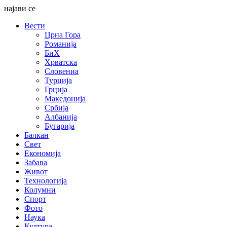
најави се
Вести
Црна Гора
Романија
БиХ
Хрватска
Словениа
Турција
Грција
Македонија
Србија
Албанија
Бугарија
Балкан
Свет
Економија
Забава
Живот
Технологија
Колумни
Спорт
Фото
Наука
Култура