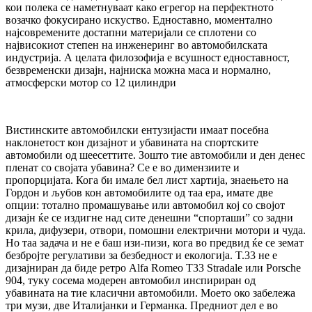
кои полека се наметнуваат како егрегор на перфектното
возачко фокусирано искуство. Едноставно, моментално
најсовремените достапни материјали се сплотени со
највисокиот степен на инженеринг во автомобилската
индустрија. А целата филозофија е всушност едноставност,
безвременски дизајн, најниска можна маса и нормално,
атмосферски мотор со 12 цилиндри
Вистинските автомобилски ентузијасти имаат посебна
наклонетост кон дизајнот и убавината на спортските
автомобили од шеесеттите. Зошто тие автомобили и ден денес
пленат со својата убавина? Се е во димензиите и
пропорцијата. Кога би имале бел лист хартија, знаењето на
Гордон и љубов кон автомобилите од таа ера, имате две
опции: тотално промашување или автомобил кој со својот
дизајн ќе се издигне над сите денешни “спорташи” со задни
крила, дифузери, отвори, помошни електрични мотори и чуда.
Но таа задача и не е баш изи-пизи, кога во предвид ќе се земат
безбројте регулативи за безбедност и екологија. T.33 не е
дизајниран да биде ретро Alfa Romeo T33 Stradale или Porsche
904, туку сосема модерен автомобил инспириран од
убавината на тие класични автомобили. Моето око забележа
три музи, две Италијанки и Германка. Предниот дел е во