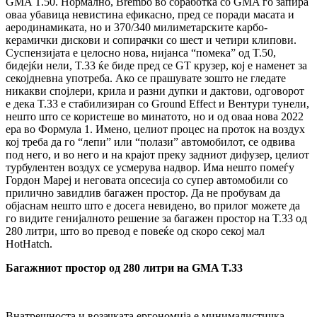
GMA T.50. Нормално, Brembo во соработка со GMA го запира
оваа убавица невистина ефикасно, пред се поради масата и
аеродинамиката, но и 370/340 милиметарските карбо-
керамички дискови и сопирачки со шест и четири клипови.
Суспензијата е целосно нова, нијанса “помека” од T.50,
бидејќи нели, T.33 ќе биде пред се GT крузер, кој е наменет за
секојдневна употреба. Ако се прашувате зошто не гледате
никакви спојлери, крила и разни дупки и дактови, одговорот
е дека T.33 е стабилизиран со Ground Effect и Вентури тунели,
нешто што се користеше во минатото, но и од оваа нова 2022
ера во Формула 1. Имено, целиот процес на проток на воздух
кој треба да го “лепи” или “полази” автомобилот, се одвива
под него, и во него и на крајот преку задниот дифузер, целиот
турбулентен воздух се усмерува надвор. Има нешто помеѓу
Гордон Мареј и неговата опсесија со супер автомобили со
прилично завидлив багажен простор. Да не пробувам да
објаснам нешто што е досега невидено, во прилог можете да
го видите генијалното решение за багажен простор на T.33 од
280 литри, што во превод е повеќе од скоро секој мал
HotHatch.
Багажниот простор од 280 литри на GMA T.33
Внатрешноста и возачката ергономија е минималистичка,