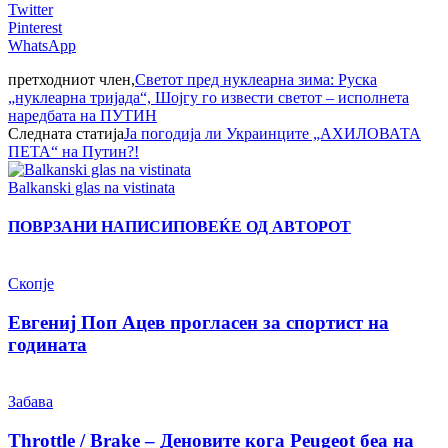
Twitter
Pinterest
WhatsApp
претходниот член,
Светот пред нуклеарна зима: Руска
„нуклеарна тријада“, Шојгу го извести светот – исполнета
наредбата на ПУТИН
Следната статија
Ја погодија ли Украинците „АХИЛОВАТА
ПЕТА“ на Путин?!
Balkanski glas na vistinata
ПОВРЗАНИ НАПИСИ
ПОВЕЌЕ ОД АВТОРОТ
Скопје
Евгениј Поп Ацев прогласен за спортист на
годината
Забава
Throttle / Brake – Деновите кога Peugeot беа на