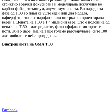
стриктно возачки фокусирана и моделирана исклучиво во
карбон фибер, титаниум, алуминиум и кожа. Во наредната
фаза од T.33 во план се уште еден или два модела,
најверојатно топлес варијанта или по тркачки ориентирана
верзија. Цената на T.33 е 1.4 милиони евра, што е половина од
цената на T.50 а материјалите, филозофијата и моторот се
исти. Живо џабе, ама на ваше големо разочарување, сите 100
автомобили се веќе продадени…
Внатрешноста на GMA T.33
Facebook