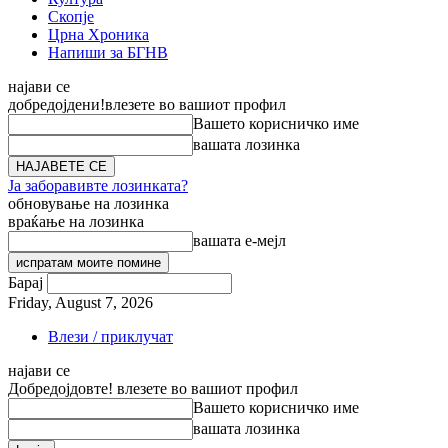
Скопје
Црна Хроника
Напиши за БГНВ
најави се
добредојдени!
влезете во вашиот профил
Вашето корисничко име
вашата лозинка
Ја заборавивте лозинката?
обновување на лозинка
враќање на лозинка
вашата е-мејл
Барај
Friday, August 7, 2026
Влези / приклучат
најави се
Добредојдовте! влезете во вашиот профил
Вашето корисничко име
вашата лозинка