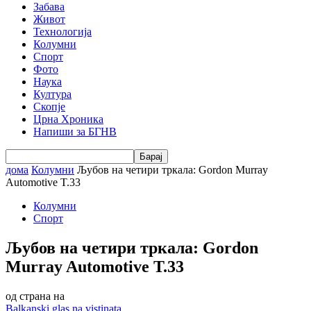
Забава
Живот
Технологија
Колумни
Спорт
Фото
Наука
Култура
Скопје
Црна Хроника
Напиши за БГНВ
дома
Колумни
Љубов на четири тркала: Gordon Murray
Automotive T.33
Колумни
Спорт
Љубов на четири тркала: Gordon
Murray Automotive T.33
од страна на
Balkanski glas na vistinata