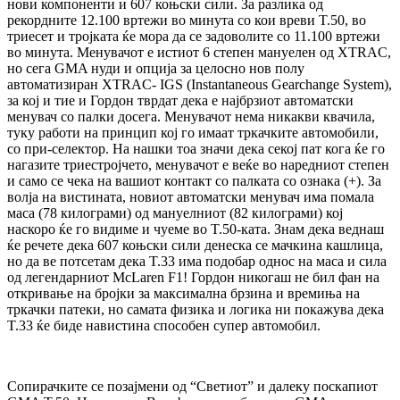
нови компоненти и 607 коњски сили. За разлика од
рекордните 12.100 вртежи во минута со кои вреви T.50, во
триесет и тројката ќе мора да се задоволите со 11.100 вртежи
во минута. Менувачот е истиот 6 степен мануелен од XTRAC,
но сега GMA нуди и опција за целосно нов полу
автоматизиран XTRAC- IGS (Instantaneous Gearchange System),
за кој и тие и Гордон тврдат дека е најбрзиот автоматски
менувач со палки досега. Менувачот нема никакви квачила,
туку работи на принцип кој го имаат тркачките автомобили,
со при-селектор. На нашки тоа значи дека секој пат кога ќе го
нагазите триестројчето, менувачот е веќе во наредниот степен
и само се чека на вашиот контакт со палката со ознака (+). За
волја на вистината, новиот автоматски менувач има помала
маса (78 килограми) од мануелниот (82 килограми) кој
наскоро ќе го видиме и чуеме во T.50-ката. Знам дека веднаш
ќе речете дека 607 коњски сили денеска се мачкина кашлица,
но да ве потсетам дека T.33 има подобар однос на маса и сила
од легендарниот McLaren F1! Гордон никогаш не бил фан на
откривање на бројки за максимална брзина и времиња на
тркачки патеки, но самата физика и логика ни покажува дека
T.33 ќе биде навистина способен супер автомобил.
Сопирачките се позајмени од “Светиот” и далеку поскапиот