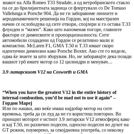
знакот на Alfa Romeo T33 Stradale, а од ветробранското стакло
па се до брилијантната задница се флертувало со De Tomaso
Vallelunga и Porsche 904. Да не ги заборавиме линиите и
аеродинамичните решенија на Гордон, кој на маестрален
начин се ослободува од сите отвори, спојлери и го остава T.33
флуиден и “мазен”. Како што напоменав погоре, главните
фактори се димензиите и пропорционалноста. Сите
автомобили создадени од Гордон се релативно мали и
компактни. McLaren F1, GMA T.50 и T.33 имаат скоро
идентични димензии како Porsche Boxter. Ако сте го виделе,
одма ќе знаете за што зборувам. Но, не заборавајте дека позади
вашиот грб имате мотор со 12 цилиндри и менувач…
3.9 литарскиот V12 на Cosworth и GMA
“When you have the greatest V12 in the entire history of
internal combustion, you’d be mad not to use it again” –
Гордон Мареј
Или по нашки, ако веќе имаш најдобар мотор на сите
времиња, треба да си луд да не го користиш повторно. Во
принцип моторот е истиот 3.9 литарски V12 атмосферец како
и кај T.50, но различно подесен, односно подесен во духот на
GT режим, поумерено, за секојдневна употреба, со неколку