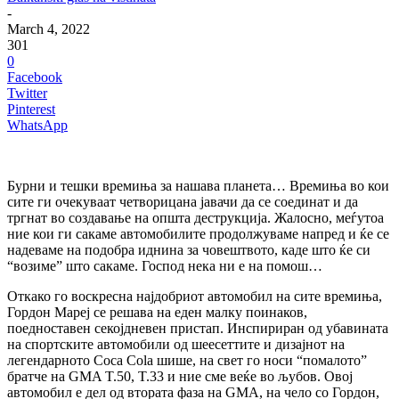
-
March 4, 2022
301
0
Facebook
Twitter
Pinterest
WhatsApp
Бурни и тешки времиња за нашава планета… Времиња во кои
сите ги очекуваат четворицана јавачи да се соединат и да
тргнат во создавање на општа деструкција. Жалосно, меѓутоа
ние кои ги сакаме автомобилите продолжуваме напред и ќе се
надеваме на подобра иднина за човештвото, каде што ќе си
“возиме” што сакаме. Господ нека ни е на помош…
Откако го воскресна најдобриот автомобил на сите времиња,
Гордон Мареј се решава на еден малку поинаков,
поедноставен секојдневен пристап. Инспириран од убавината
на спортските автомобили од шеесеттите и дизајнот на
легендарното Coca Cola шише, на свет го носи “помалото”
братче на GMA T.50, T.33 и ние сме веќе во љубов. Овој
автомобил е дел од втората фаза на GMA, на чело со Гордон,