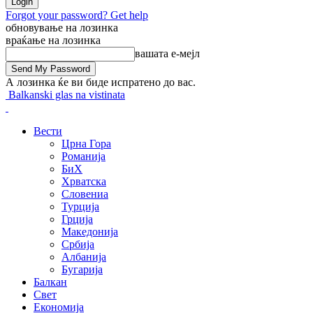
Forgot your password? Get help
обновување на лозинка
враќање на лозинка
вашата е-мејл
А лозинка ќе ви биде испратено до вас.
Balkanski glas na vistinata
Вести
Црна Гора
Романија
БиХ
Хрватска
Словениа
Турција
Грција
Македонија
Србија
Албанија
Бугарија
Балкан
Свет
Економија