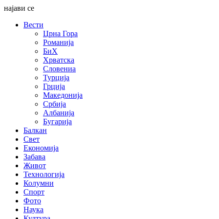
најави се
Вести
Црна Гора
Романија
БиХ
Хрватска
Словениа
Турција
Грција
Македонија
Србија
Албанија
Бугарија
Балкан
Свет
Економија
Забава
Живот
Технологија
Колумни
Спорт
Фото
Наука
Култура