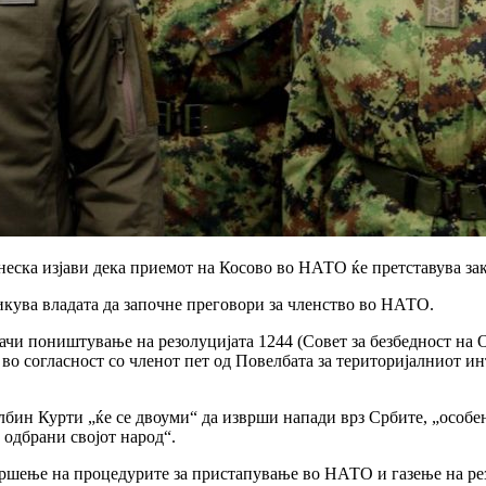
ска изјави дека приемот на Косово во НАТО ќе претставува зак
викува владата да започне преговори за членство во НАТО.
 значи поништување на резолуцијата 1244 (Совет за безбедност н
во согласност со членот пет од Повелбата за територијалниот ин
лбин Курти „ќе се двоуми“ да изврши напади врз Србите, „особе
 одбрани својот народ“.
шење на процедурите за пристапување во НАТО и газење на резол