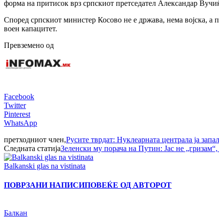
форма на притисок врз српскиот претседател Александар Вучиќ,
Според српскиот министер Косово не е држава, нема војска, а
воен капацитет.
Превземено од
Facebook
Twitter
Pinterest
WhatsApp
претходниот член,
Русите тврдат: Нуклеарната централа ја запа
Следната статија
Зеленски му порача на Путин: Јас не „гризам
Balkanski glas na vistinata
ПОВРЗАНИ НАПИСИ
ПОВЕЌЕ ОД АВТОРОТ
Балкан