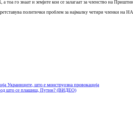
 а тоа го знаат и земјите кои се залагаат за членство на Пришт
 претставува политички проблем за најмалку четири членки на Н
лија Украинците, што е монструозна провокација
“, од што се плашиш, Путин? (ВИДЕО)