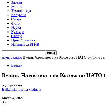
Забава
Живот
Технологија
Колумни
Спорт
Фото
Наука
Култура
Скопје
Црна Хроника
Напиши за БГНВ
дома
Балкан
Вулин: Членството на Косово во НАТО би било зака
Балкан
Вулин: Членството на Косово во НАТО б
од страна на
Balkanski glas na vistinata
-
March 4, 2022
358