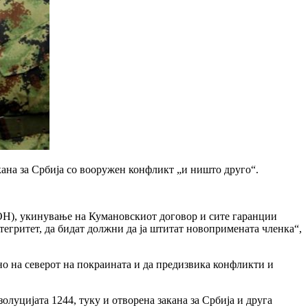
ана за Србија со вооружен конфликт „и ништо друго“.
а ОН), укинување на Кумановскиот договор и сите гаранции
тегритет, да бидат должни да ја штитат новопримената членка“,
но на северот на покраината и да предизвика конфликти и
уцијата 1244, туку и отворена закана за Србија и друга