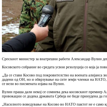
Српскиот министер за внатрешни работи Александар Вулин дене
Косовското собрание во средата усвои резолуција со која ја по
„Да се ​​стави Косово под покровителство на воената алијанса
дадени од ОН, но и обврзување на сите земји членки на НАТО, 
се вели во писмената изјава на Вулин.
Вулин праша дали некој се сомнева дека косовскиот премиер А
провокации се додека државата Србија не биде принудена да го
„Насилното воведување на Косово во НАТО пактот не е само кр