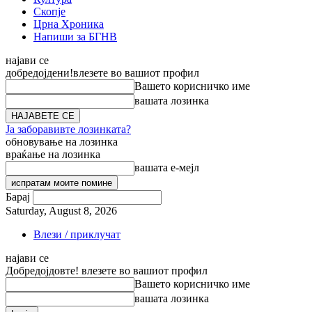
Скопје
Црна Хроника
Напиши за БГНВ
најави се
добредојдени!
влезете во вашиот профил
Вашето корисничко име
вашата лозинка
Ја заборавивте лозинката?
обновување на лозинка
враќање на лозинка
вашата е-мејл
Барај
Saturday, August 8, 2026
Влези / приклучат
најави се
Добредојдовте! влезете во вашиот профил
Вашето корисничко име
вашата лозинка