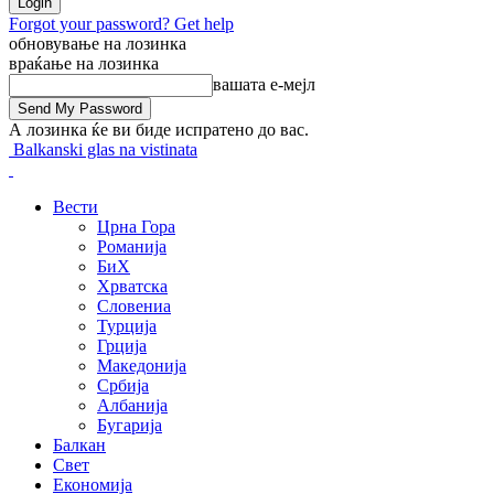
Forgot your password? Get help
обновување на лозинка
враќање на лозинка
вашата е-мејл
А лозинка ќе ви биде испратено до вас.
Balkanski glas na vistinata
Вести
Црна Гора
Романија
БиХ
Хрватска
Словениа
Турција
Грција
Македонија
Србија
Албанија
Бугарија
Балкан
Свет
Економија