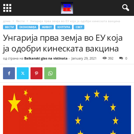
дома
Вести
Унгарија прва земја во ЕУ која ја одобри кинеската вакцина
ВЕСТИ
ЕКОНОМИЈА
ЖИВОТ
КУЛТУРА
СВЕТ
Унгарија прва земја во ЕУ која
ја одобри кинеската вакцина
од страна на
Balkanski glas na vistinata
-
January 29, 2021
392
0