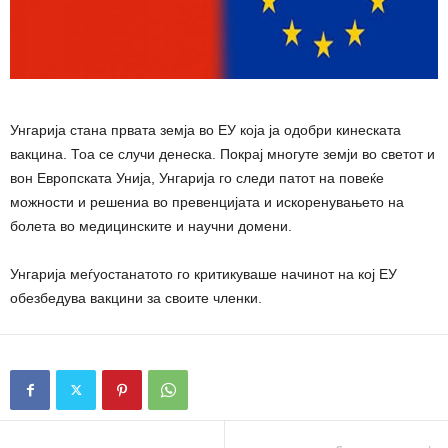
Унгарија стана првата земја во ЕУ која ја одобри кинеската
вакцина. Тоа се случи денеска. Покрај многуте земји во светот и
вон Европската Унија, Унгарија го следи патот на повеќе
можности и решениа во превенцијата и искоренувањето на
болета во медицинските и научни домени.
Унгарија меѓуостанатото го критикуваше начинот на кој ЕУ
обезбедува вакцини за своите членки.