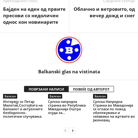
претходниот член,
Следната статија
Бајден на еден од првите
Облачно и ветровито, од
пресови со недоличен
вечер дожд и снег
однос кон новинарите
Balkanski glas na vistinata
ПОВРЗАНИ НАПИСИ
ПОВЕЌЕ ОД АВТОРОТ
Балкан
Балкан
Балкан
Интервју со Петар
Српска напредна
Српска Напредна
Милетиќ,Состојбата на
странка во Република
Странка во Македонија
Балканот и актуелните
Македонија Оштра
се огласи по повод
безбедносно-
осуда за...
обележување и
политички случувања.
сеќавање на жртвите во
Јасеновац