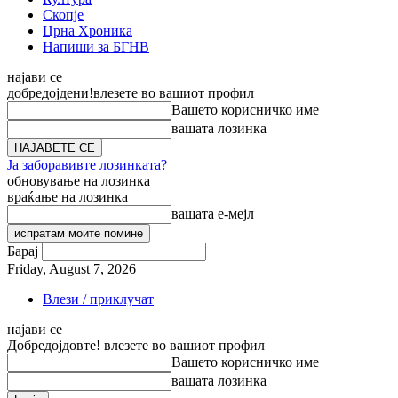
Скопје
Црна Хроника
Напиши за БГНВ
најави се
добредојдени!
влезете во вашиот профил
Вашето корисничко име
вашата лозинка
Ја заборавивте лозинката?
обновување на лозинка
враќање на лозинка
вашата е-мејл
Барај
Friday, August 7, 2026
Влези / приклучат
најави се
Добредојдовте! влезете во вашиот профил
Вашето корисничко име
вашата лозинка