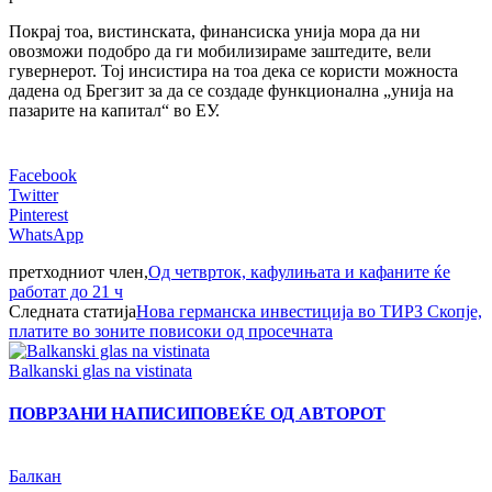
Покрај тоа, вистинската, финансиска унија мора да ни
овозможи подобро да ги мобилизираме заштедите, вели
гувернерот. Тој инсистира на тоа дека се користи можноста
дадена од Брегзит за да се создаде функционална „унија на
пазарите на капитал“ во ЕУ.
Facebook
Twitter
Pinterest
WhatsApp
претходниот член,
Од четврток, кафулињата и кафаните ќе
работат до 21 ч
Следната статија
Нова германска инвестиција во ТИРЗ Скопје,
платите во зоните повисоки од просечната
Balkanski glas na vistinata
ПОВРЗАНИ НАПИСИ
ПОВЕЌЕ ОД АВТОРОТ
Балкан