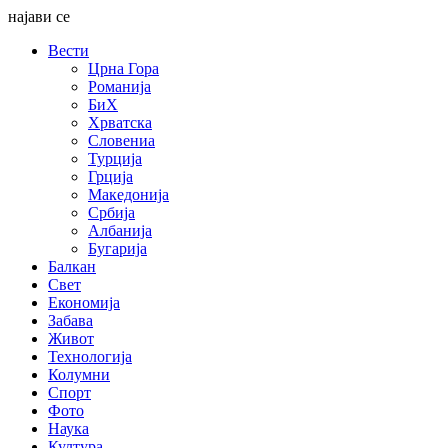
најави се
Вести
Црна Гора
Романија
БиХ
Хрватска
Словениа
Турција
Грција
Македонија
Србија
Албанија
Бугарија
Балкан
Свет
Економија
Забава
Живот
Технологија
Колумни
Спорт
Фото
Наука
Култура