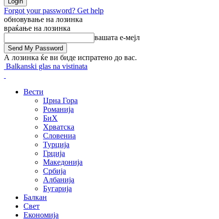
Forgot your password? Get help
обновување на лозинка
враќање на лозинка
вашата е-мејл
А лозинка ќе ви биде испратено до вас.
Balkanski glas na vistinata
Вести
Црна Гора
Романија
БиХ
Хрватска
Словениа
Турција
Грција
Македонија
Србија
Албанија
Бугарија
Балкан
Свет
Економија