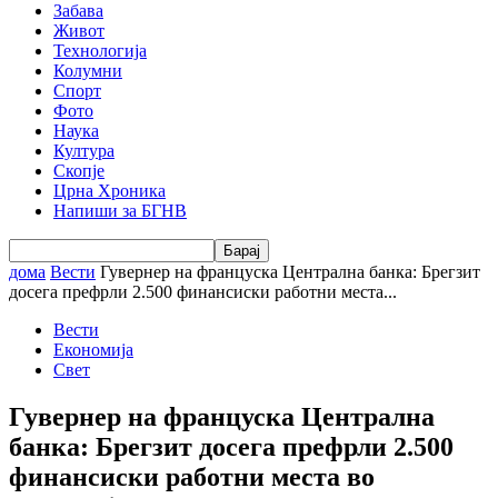
Забава
Живот
Технологија
Колумни
Спорт
Фото
Наука
Култура
Скопје
Црна Хроника
Напиши за БГНВ
дома
Вести
Гувернер на француска Централна банка: Брегзит
досега префрли 2.500 финансиски работни места...
Вести
Економија
Свет
Гувернер на француска Централна
банка: Брегзит досега префрли 2.500
финансиски работни места во