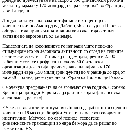
доведе до преместување на скоро 2.500 финансиски работни
места и „најмалку 170 милијарди евра средства“ во Франција,
јави Гардијан.
Лондон останува најважниот финансиски центар на
континентот, но Амстердам, Даблин, Франкфурт и Париз се
обидуваат да привлечат компании кои сакаат да останат
активни во еврозоната од 19 земји.
Пандемијата на коронавирус го направи уште поважно
стимулирањето на деловната активност, со оглед на тешките
економски ефекти. – И покрај пандемијата, речиси 2.500
работни места се префрлени и околу 50 британски
организации дозволија преместување на најмалку 170
милијарди евра (150 милијарди фунти) во Франција до крајот
на 2020 година, рече гувернерот Франсоа Вилерој де Галхау.
Се очекува префрлањата да се зголемат оваа година. Особено,
Брегзит ја принуди Европа да ја развие својата финансиска
автономија, рече тој.
ЕУ ќе дозволи клиринг куќи во Лондон да работат низ целиот
континент 18 месеци, бидејќи Унијата нема свои соодветни
институции. Меѓутоа, по овој период, теоретски,
финансиските трансакции во евра ќе мора да се решат во
рамките на ЕУ.