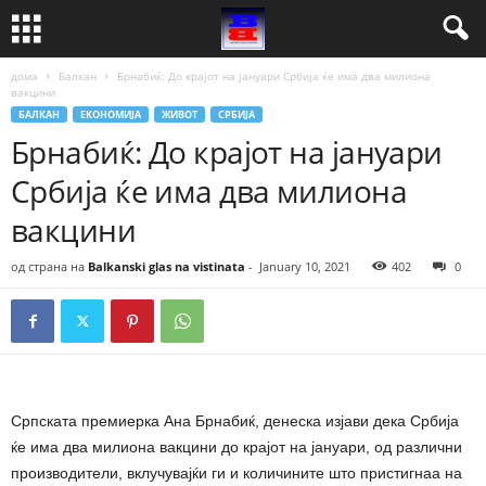
дома
Балкан
Брнабиќ: До крајот на јануари Србија ќе има два милиона
вакцини
БАЛКАН
ЕКОНОМИЈА
ЖИВОТ
СРБИЈА
Брнабиќ: До крајот на јануари
Србија ќе има два милиона
вакцини
од страна на
Balkanski glas na vistinata
-
January 10, 2021
402
0
Српската премиерка Ана Брнабиќ, денеска изјави дека Србија
ќе има два милиона вакцини до крајот на јануари, од различни
производители, вклучувајќи ги и количините што пристигнаа на