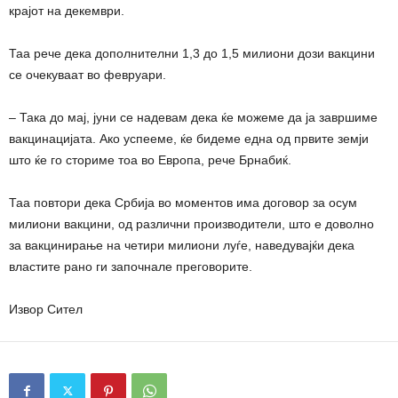
крајот на декември.
Таа рече дека дополнителни 1,3 до 1,5 милиони дози вакцини
се очекуваат во февруари.
– Така до мај, јуни се надевам дека ќе можеме да ја завршиме
вакцинацијата. Ако успееме, ќе бидеме една од првите земји
што ќе го сториме тоа во Европа, рече Брнабиќ.
Таа повтори дека Србија во моментов има договор за осум
милиони вакцини, од различни производители, што е доволно
за вакцинирање на четири милиони луѓе, наведувајќи дека
властите рано ги започнале преговорите.
Извор Сител