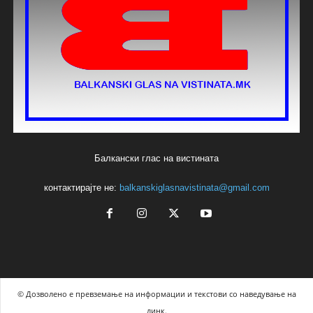
Балкански глас на вистината
контактирајте не:
balkanskiglasnavistinata@gmail.com
© Дозволено е превземање на информации и текстови со наведување на
линк.