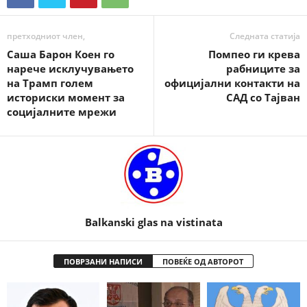
претходниот член,
Следната статија
Саша Барон Коен го
Помпео ги крева
нарече исклучувањето
рабниците за
на Трамп голем
официјални контакти на
историски момент за
САД со Тајван
социјалните мрежи
Balkanski glas na vistinata
ПОВРЗАНИ НАПИСИ
ПОВЕЌЕ ОД АВТОРОТ