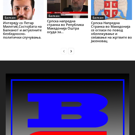
Балкан
Балкан
Балкан
Српска напредна
Интервју со Петар
Српска Напредна
странка во Република
Милетиќ,Состојбата на
Странка во Македонија
Македонија Оштра
Балканот и актуелните
се огласи по повод
осуда за...
безбедносно-
обележување и
политички случувања.
сеќавање на жртвите во
Јасеновац