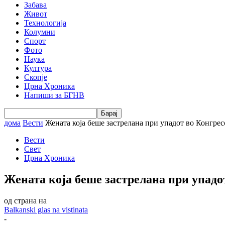
Забава
Живот
Технологија
Колумни
Спорт
Фото
Наука
Култура
Скопје
Црна Хроника
Напиши за БГНВ
дома
Вести
Жената која беше застрелана при упадот во Конгресо
Вести
Свет
Црна Хроника
Жената која беше застрелана при упадо
од страна на
Balkanski glas na vistinata
-