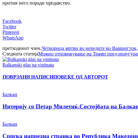
против него поради предавство.
Facebook
Twitter
Pinterest
WhatsApp
претходниот член,
Четворица мртви во нередите во Вашингтон,
Следната статија
Можно отповикување на Трамп пред инаугурац
Balkanski glas na vistinata
ПОВРЗАНИ НАПИСИ
ПОВЕЌЕ ОД АВТОРОТ
Балкан
Интервју со Петар Милетиќ,Состојбата на Балкан
Балкан
Српска напредна странка во Република Македониј