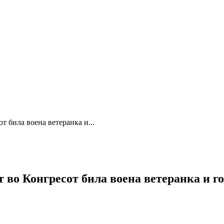
т била военa ветеранка и...
т во Конгресот била военa ветеранка и г