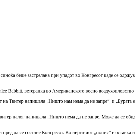
синоќа беше застрелана при упадот во Конгресот каде се одржув
shlee Babbitt, ветеранка во Американското воено воздухопловство
т на Твитер напишала „Ништо нам нема да не запре“, и „Бурата 
твитер налог напишала „Ништо нема да не запре..Може да се обид
ви пред да се состане Конгресот. Во нејзиниот „попис“ е оставк