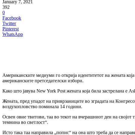
January 7, 2021
392
0
Facebook
Twitter
Pinterest
WhatsApp
Американските медиуми го открија идентитетот на жената која 
американските претседателски избори.
Како што јавува New York Post жената која била застрелана е A
Жената, пред упадот на приврзаниците во зградата на Конгресо
воздухопловство поминала 14 години.
Освен овие твитови, таа во текот на вчерашниот ден на својот 
темнина во светлост“.
Исто така таа направила „попис“ на она што треба да се напра