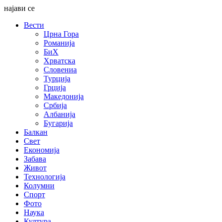
најави се
Вести
Црна Гора
Романија
БиХ
Хрватска
Словениа
Турција
Грција
Македонија
Србија
Албанија
Бугарија
Балкан
Свет
Економија
Забава
Живот
Технологија
Колумни
Спорт
Фото
Наука
Култура