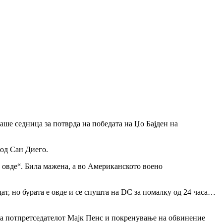
аше седница за потврда на победата на Џо Бајден на
 од Сан Диего.
е овде“. Била мажена, а во Американското воено
ат, но бурата е овде и се спушта на DC за помалку од 24 часа…
а на потпретседателот Мајк Пенс и покренување на обвинение