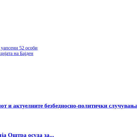
 уапсени 52 особи
ијата на Бајден
от и актуелните безбедносно-политички случувања
а Оштра осуда за...