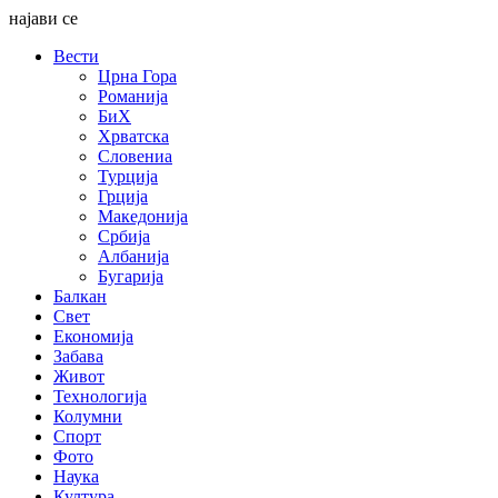
најави се
Вести
Црна Гора
Романија
БиХ
Хрватска
Словениа
Турција
Грција
Македонија
Србија
Албанија
Бугарија
Балкан
Свет
Економија
Забава
Живот
Технологија
Колумни
Спорт
Фото
Наука
Култура