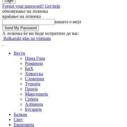
Forgot your password? Get help
обновување на лозинка
враќање на лозинка
вашата е-мејл
А лозинка ќе ви биде испратено до вас.
Balkanski glas na vistinata
Вести
Црна Гора
Романија
БиХ
Хрватска
Словениа
Турција
Грција
Македонија
Србија
Албанија
Бугарија
Балкан
Свет
Економија