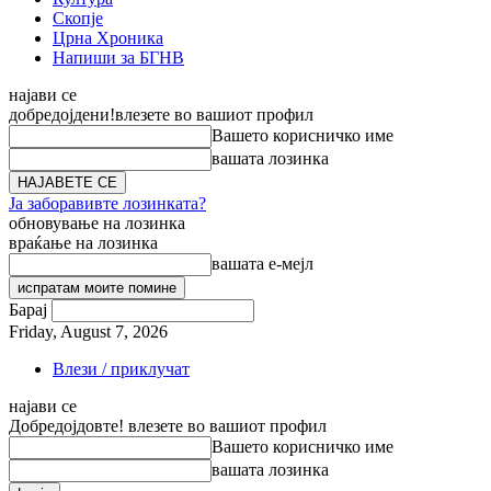
Скопје
Црна Хроника
Напиши за БГНВ
најави се
добредојдени!
влезете во вашиот профил
Вашето корисничко име
вашата лозинка
Ја заборавивте лозинката?
обновување на лозинка
враќање на лозинка
вашата е-мејл
Барај
Friday, August 7, 2026
Влези / приклучат
најави се
Добредојдовте! влезете во вашиот профил
Вашето корисничко име
вашата лозинка