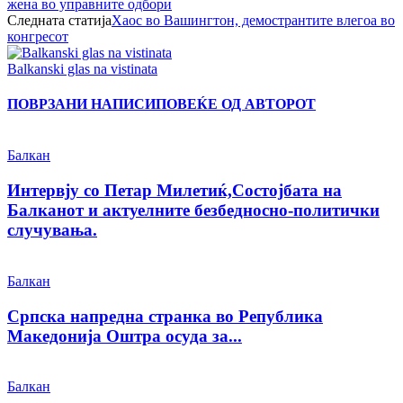
жена во управните одбори
Следната статија
Хаос во Вашингтон, демострантите влегоа во
конгресот
Balkanski glas na vistinata
ПОВРЗАНИ НАПИСИ
ПОВЕЌЕ ОД АВТОРОТ
Балкан
Интервју со Петар Милетиќ,Состојбата на
Балканот и актуелните безбедносно-политички
случувања.
Балкан
Српска напредна странка во Република
Македонија Оштра осуда за...
Балкан