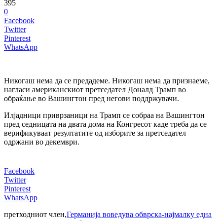
395
0
Facebook
Twitter
Pinterest
WhatsApp
Никогаш нема да се предадеме. Никогаш нема да признаеме,
нагласи американскиот претседател Доналд Трамп во
обраќање во Вашингтон пред негови поддржувачи.
Илјадници приврзаници на Трамп се собраа на Вашингтон
пред седницата на двата дома на Конгресот каде треба да се
верификуваат резултатите од изборите за претседател
одржани во декември.
Facebook
Twitter
Pinterest
WhatsApp
претходниот член,
Германија воведува обврска-најмалку една