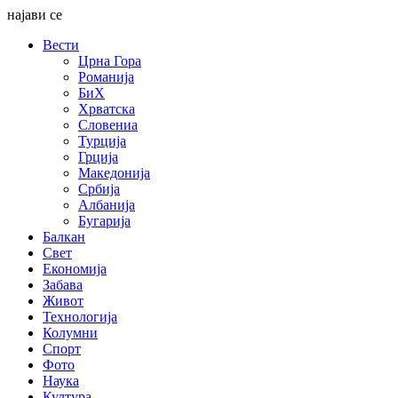
најави се
Вести
Црна Гора
Романија
БиХ
Хрватска
Словениа
Турција
Грција
Македонија
Србија
Албанија
Бугарија
Балкан
Свет
Економија
Забава
Живот
Технологија
Колумни
Спорт
Фото
Наука
Култура