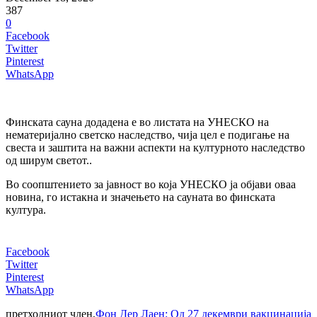
387
0
Facebook
Twitter
Pinterest
WhatsApp
Финската сауна додадена е во листата на УНЕСКО на
нематеријално светско наследство, чија цел е подигање на
свеста и заштита на важни аспекти на културното наследство
од ширум светот..
Во соопштението за јавност во која УНЕСКО ја објави оваа
новина, го истакна и значењето на сауната во финската
култура.
Facebook
Twitter
Pinterest
WhatsApp
претходниот член,
Фон Дер Лаен: Од 27 декември вакцинација