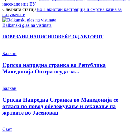
насекаде низ ЕУ
Следната статија
Во Пакистан кастрација и смртна казна за
силувачите
Balkanski glas na vistinata
ПОВРЗАНИ НАПИСИ
ПОВЕЌЕ ОД АВТОРОТ
Балкан
Српска напредна странка во Република
Македонија Оштра осуда за...
Балкан
Српска Напредна Странка во Македонија се
огласи по повод обележување и сеќавање на
жртвите во Јасеновац
Свет