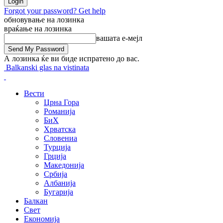
Forgot your password? Get help
обновување на лозинка
враќање на лозинка
вашата е-мејл
А лозинка ќе ви биде испратено до вас.
Balkanski glas na vistinata
Вести
Црна Гора
Романија
БиХ
Хрватска
Словениа
Турција
Грција
Македонија
Србија
Албанија
Бугарија
Балкан
Свет
Економија