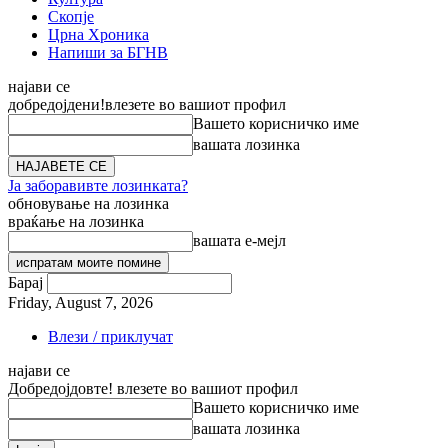
Скопје
Црна Хроника
Напиши за БГНВ
најави се
добредојдени!
влезете во вашиот профил
Вашето корисничко име
вашата лозинка
Ја заборавивте лозинката?
обновување на лозинка
враќање на лозинка
вашата е-мејл
Барај
Friday, August 7, 2026
Влези / приклучат
најави се
Добредојдовте! влезете во вашиот профил
Вашето корисничко име
вашата лозинка