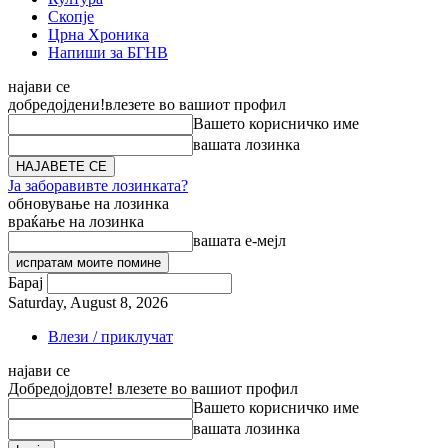
Скопје
Црна Хроника
Напиши за БГНВ
најави се
добредојдени!
влезете во вашиот профил
Вашето корисничко име
вашата лозинка
Ја заборавивте лозинката?
обновување на лозинка
враќање на лозинка
вашата е-мејл
Барај
Saturday, August 8, 2026
Влези / приклучат
најави се
Добредојдовте! влезете во вашиот профил
Вашето корисничко име
вашата лозинка