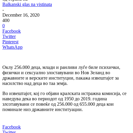
Balkanski glas na vistinata
-
December 16, 2020
400
0
Facebook
Twitter
Pinterest
WhatsApp
Оклу 256.000 деца, млади и ранливи луѓе биле психички,
физички и сексуално злоставувани во Нов Зеланд во
државните и верските институции, пакажа извештајот за
насилство над деца во таа земја.
Во извештајот, кој го објави кралската истражна комисија, се
наведува дека во периодот од 1950 до 2019. година
злсотавувани се повеќе од 256.000 од 655.000 деца кои
поминале низ државните институации.
Facebook
Twitter