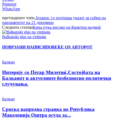
Pinterest
WhatsApp
претходниот член,
Јоханис го потпиша указот за собир на
парламентот на 21 декември
Следната статија
Кина пука високо на Квантна надмоќ
Balkanski glas na vistinata
ПОВРЗАНИ НАПИСИ
ПОВЕЌЕ ОД АВТОРОТ
Балкан
Интервју со Петар Милетиќ,Состојбата на
Балканот и актуелните безбедносно-политички
случувања.
Балкан
Српска напредна странка во Република
Македонија Оштра осуда за...