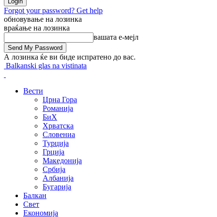
Forgot your password? Get help
обновување на лозинка
враќање на лозинка
вашата е-мејл
А лозинка ќе ви биде испратено до вас.
Balkanski glas na vistinata
Вести
Црна Гора
Романија
БиХ
Хрватска
Словениа
Турција
Грција
Македонија
Србија
Албанија
Бугарија
Балкан
Свет
Економија