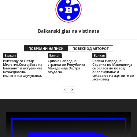
Balkanski glas na vistinata
ПОВРЗАНИ НАПИСИ
ПОВЕЌЕ ОД АВТОРОТ
Балкан
Балкан
Балкан
Интервју со Петар
Српска напредна
Српска Напредна
Милетиќ,Состојбата на
странка во Република
Странка во Македонија
Балканот и актуелните
Македонија Оштра
се огласи по повод
безбедносно-
осуда за...
обележување и
политички случувања.
сеќавање на жртвите во
Јасеновац