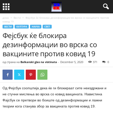
дома
Вести
Фејсбук ќе блокира дезинформации во врска со вакцините против
ковид 19
ВЕСТИ
КУЛТУРА
НАУКА
СВЕТ
Фејсбук ќе блокира
дезинформации во врска со
вакцините против ковид 19
од страна на
Balkanski glas na vistinata
-
December 5, 2020
371
0
Од Фејсбук соопштија дека ќе ги блокираат сите неиздржани и
не стучни мислења во врска со ковид вакцината. Навистина
Фајсбук се претвори во боиште од дезинформации и лажни
теории кога станува збор за вакцината против ковид 19.