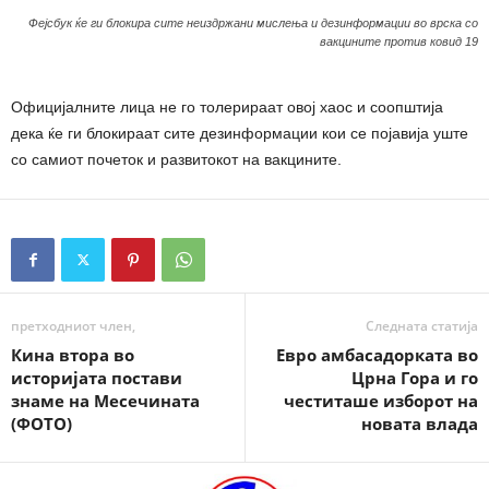
Фејсбук ќе ги блокира сите неиздржани мислења и дезинформации во врска со
вакцините против ковид 19
Официјалните лица не го толерираат овој хаос и соопштија
дека ќе ги блокираат сите дезинформации кои се појавија уште
со самиот почеток и развитокот на вакцините.
претходниот член,
Следната статија
Кина втора во
Евро амбасадорката во
историјата постави
Црна Гора и го
знаме на Месечината
честиташе изборот на
(ФОТО)
новата влада