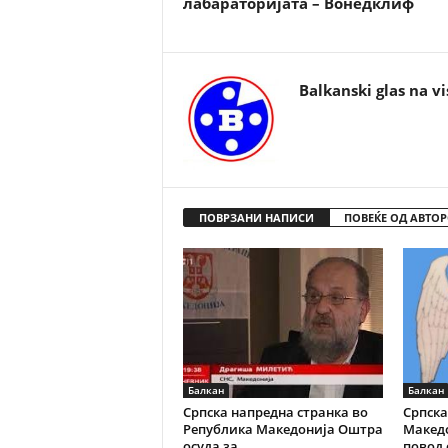
лабараторијата – Вонедклиф
Balkanski glas na vi
ПОВРЗАНИ НАПИСИ
ПОВЕЌЕ ОД АВТОР
Балкан
Балкан
Српска напредна странка во
Српска
Република Македонија Оштра
Македо
осуда за...
повод