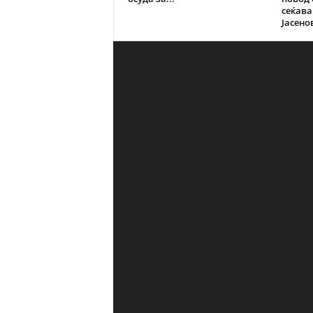
сеќава
Јасено