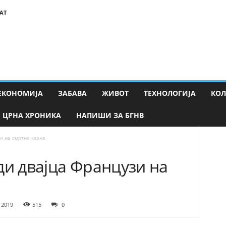
АТ
ЕКОНОМИЈА
ЗАБАВА
ЖИВОТ
ТЕХНОЛОГИЈА
КО
ЦРНА ХРОНИКА
НАПИШИ ЗА БГНВ
и на смртна казна
ди двајца Французи на
 2019
515
0