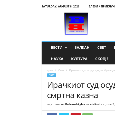
SATURDAY, AUGUST 8, 2026
ВЛЕЗИ / ПРИКЛУЧ
B
a
l
k
a
n
s
ВЕСТИ
БАЛКАН
СВЕТ
k
i
НАУКА
КУЛТУРА
СКОПЈЕ
g
l
дома
Свет
Ирачкиот суд осуди двајца Француз
a
СВЕТ
s
Ирачкиот суд осу
n
a
смртна казна
v
i
s
од страна на
Balkanski glas na vistinata
-
June 2,
t
i