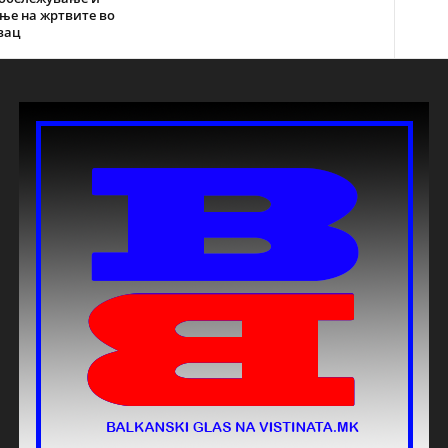
ње на жртвите во
вац