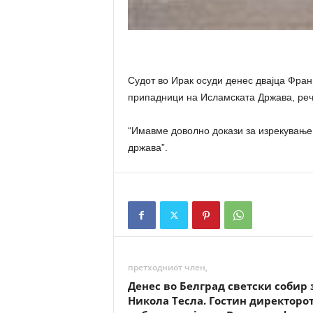
Судот во Ирак осуди денес двајца Фран
припадници на Исламската Држава, рече
“Имавме доволно докази за изрекување 
држава”.
претходниот член,
Денес во Белград светски собир 
Никола Тесла. Гостин директорот