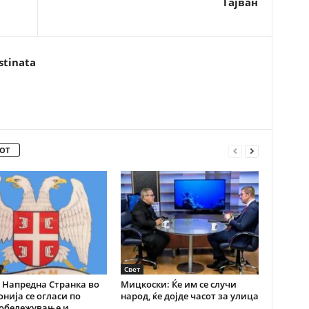
Тајван
stinata
ОТ
Свет
 Напредна Странка во
Мицкоски: Ќе им се случи
нија се огласи по
народ, ќе дојде часот за улица
 обележување и