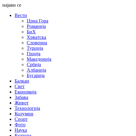
најави се
Вести
Црна Гора
Романија
БиХ
Хрватска
Словениа
Турција
Грција
Македонија
Србија
Албанија
Бугарија
Балкан
Свет
Економија
Забава
Живот
Технологија
Колумни
Спорт
Фото
Наука
Култура