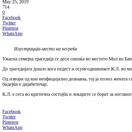
May 25, 2019
714
0
Facebook
Twitter
Pinterest
WhatsApp
Илустрација-место на несреќа
Ужасна семејна трагедија се деси синоќа во местото Мол во Ба
До трагедијата дошло кога педест и осумгодишникот К.Л. во мом
Од извори од кои неофицијално дознаваа, тој ја полил жената со 
бидејќи е дијабетичар.
К.Л. е сега во критична состојба и лекарите се борат за негови
Facebook
Twitter
Pinterest
WhatsApp