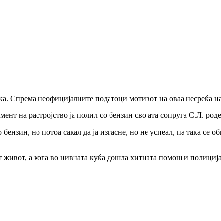
чка. Спрема неофицијалните податоци мотивот на оваа несреќа н
ент на растројство ја полил со бензин својата сопруга С.Л. роде
бензин, но потоа сакал да ја изгасне, но не успеал, па така се об
от живот, а кога во нивната куќа дошла хитната помош и полиција