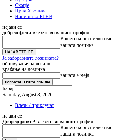
Скопје
Црна Хроника
Напиши за БГНВ
најави се
добредојдени!
влезете во вашиот профил
Вашето корисничко име
вашата лозинка
Ја заборавивте лозинката?
обновување на лозинка
враќање на лозинка
вашата е-мејл
Барај
Saturday, August 8, 2026
Влези / приклучат
најави се
Добредојдовте! влезете во вашиот профил
Вашето корисничко име
вашата лозинка