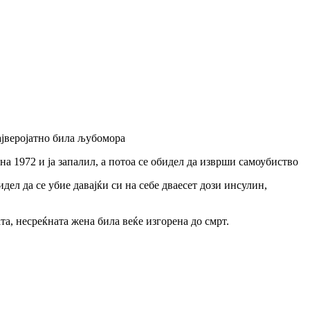
ајверојатно била љубомора
на 1972 и ја запалил, а потоа се обидел да изврши самоубиство
идел да се убие давајќи си на себе дваесет дози инсулин,
та, несреќната жена била веќе изгорена до смрт.