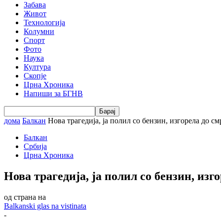
Забава
Живот
Технологија
Колумни
Спорт
Фото
Наука
Култура
Скопје
Црна Хроника
Напиши за БГНВ
дома
Балкан
Нова трагедија, ја полил со бензин, изгорела до см
Балкан
Србија
Црна Хроника
Нова трагедија, ја полил со бензин, изг
од страна на
Balkanski glas na vistinata
-