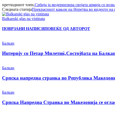
претходниот член,
Србија ја модернизира својата армија со воз
Следната статија
Прекрасниот кањон на Неретва во видеото на
Balkanski glas na vistinata
ПОВРЗАНИ НАПИСИ
ПОВЕЌЕ ОД АВТОРОТ
Балкан
Интервју со Петар Милетиќ,Состојбата на Балкан
Балкан
Српска напредна странка во Република Македониј
Балкан
Српска Напредна Странка во Македонија се оглас