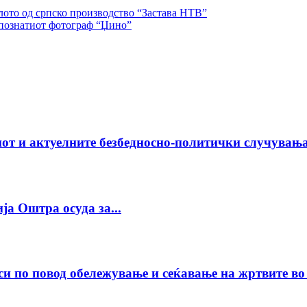
илото од српско производство “Застава НТВ”
 познатиот фотограф “Џино”
от и актуелните безбедносно-политички случувања
а Оштра осуда за...
и по повод обележување и сеќавање на жртвите во