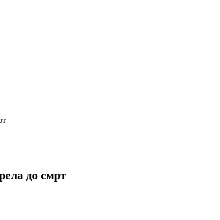
рт
орела до смрт