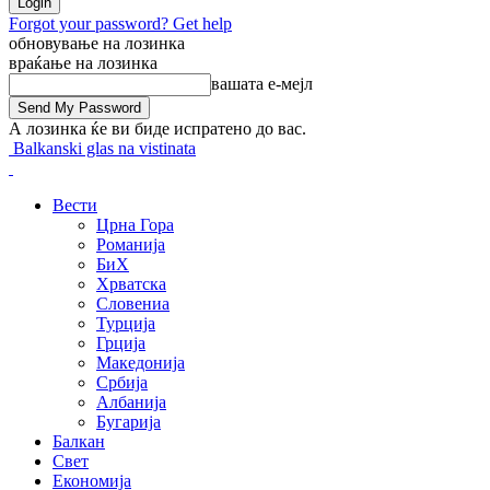
Forgot your password? Get help
обновување на лозинка
враќање на лозинка
вашата е-мејл
А лозинка ќе ви биде испратено до вас.
Balkanski glas na vistinata
Вести
Црна Гора
Романија
БиХ
Хрватска
Словениа
Турција
Грција
Македонија
Србија
Албанија
Бугарија
Балкан
Свет
Економија