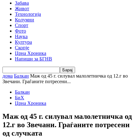
Забава
Живот
Технологија
Колумни
Спорт
Фото
Наука
Култура
Скопје
Црна Хроника
Напиши за БГНВ
дома
Балкан
Маж од 45 г. силувал малолетничка од 12.г во
Звечани. Граѓаните потресени...
Балкан
БиХ
Црна Хроника
Маж од 45 г. силувал малолетничка од
12.г во Звечани. Граѓаните потресени
од случката