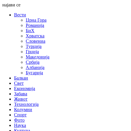
најави се
Вести
Црна Гора
Романија
БиХ
Хрватска
Словениа
Турција
Грција
Македонија
Србија
Албанија
Бугарија
Балкан
Свет
Економија
Забава
Живот
Технологија
Колумни
Спорт
Фото
Наука
Култура