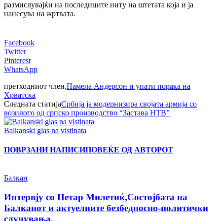
размислувајќи на последиците ниту на штетата која и ја
нанесува на жртвата.
Facebook
Twitter
Pinterest
WhatsApp
претходниот член,
Памела Андерсон и упати порака на
Хрватска
Следната статија
Србија ја модернизира својата армија со
возилото од српско производство “Застава НТВ”
Balkanski glas na vistinata
ПОВРЗАНИ НАПИСИ
ПОВЕЌЕ ОД АВТОРОТ
Балкан
Интервју со Петар Милетиќ,Состојбата на
Балканот и актуелните безбедносно-политички
случувања.