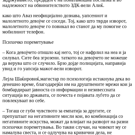
надлежност на обвинителството ЗДК-вели Алиќ.
како што Аваз неофицијално дознава, уапсениот и
малолетното девојче се соседи. Тој, како што тврди изворот,
малолетното девојче го повикал во станот да му помогне со
мобилниот телефон.
Психичко пореметување
– Кога девојчето отишло кај него, тој се нафрлил на неа и ја
силувал. Сите беа згрозени. таткото на девојчето не можеше
да верува што се случило. Брзо дојде полицијата, направија
увид и го уапсија мажот-вели изворот.
Лејла Шаќировиќ,магистар по психологија истакнува дека во
денешно време, благодарејќи им на друштвените мрежи кои ја
бомбардираат јавноста со информации и незивессната
ситуација во државата, се почеста е појавата луѓето да се
повлекуваат во себе.
– Тогаш се губи чувството за емпатија за другите, се
препуштаат на негативните мисли кои, во комбинација со
негативните искуства, можат да влијаат на развојот на разни
психички пореметувања. Во такви случаи, на човекот му се
намалува свеста, и се одлучува на кривични дела, не