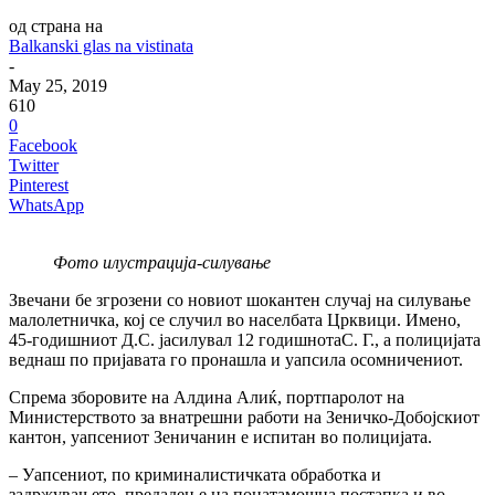
од страна на
Balkanski glas na vistinata
-
May 25, 2019
610
0
Facebook
Twitter
Pinterest
WhatsApp
Фото илустрација-силување
Звечани бе згрозени со новиот шокантен случај на силување
малолетничка, кој се случил во населбата Црквици. Имено,
45-годишниот Д.С. јасилувал 12 годишнотаС. Г., а полицијата
веднаш по пријавата го пронашла и уапсила осомничениот.
Спрема зборовите на Алдина Алиќ, портпаролот на
Министерството за внатрешни работи на Зеничко-Добојскиот
кантон, уапсениот Зеничанин е испитан во полицијата.
– Уапсениот, по криминалистичката обработка и
задржувањето, предаден е на понатамошна постапка и во