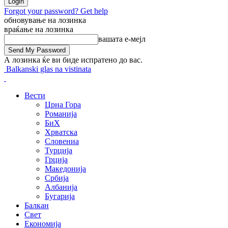
Forgot your password? Get help
обновување на лозинка
враќање на лозинка
вашата е-мејл
А лозинка ќе ви биде испратено до вас.
Balkanski glas na vistinata
Вести
Црна Гора
Романија
БиХ
Хрватска
Словениа
Турција
Грција
Македонија
Србија
Албанија
Бугарија
Балкан
Свет
Економија