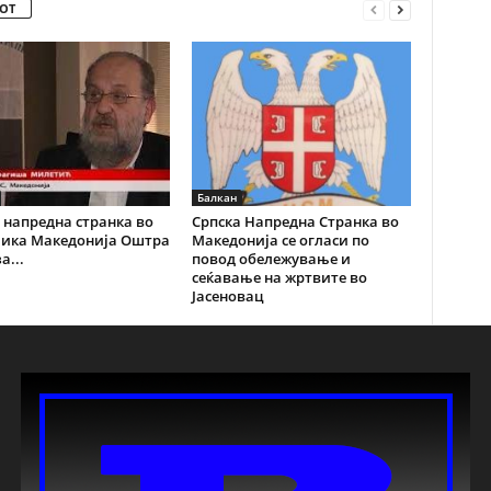
ОТ
Балкан
 напредна странка во
Српска Напредна Странка во
лика Македонија Оштра
Македонија се огласи по
а...
повод обележување и
сеќавање на жртвите во
Јасеновац