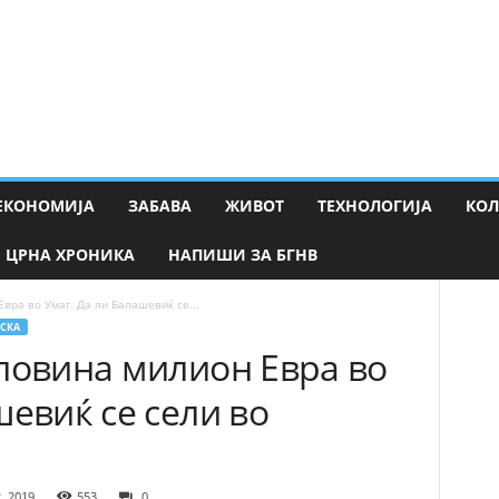
ЕКОНОМИЈА
ЗАБАВА
ЖИВОТ
ТЕХНОЛОГИЈА
КО
ЦРНА ХРОНИКА
НАПИШИ ЗА БГНВ
вра во Умаг. Да ли Балашевиќ се...
СКА
ловина милион Евра во
шевиќ се сели во
, 2019
553
0