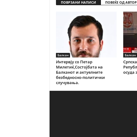
ПОВРЗАНИ НАПИСИ
ПОВЕЌЕ ОД АВТОР
Балкан
Балкан
Интервју со Петар
Српска
Милетиќ,Состојбата на
Репуб
Балканот и актуелните
осуда з
безбедносно-политички
случувања.