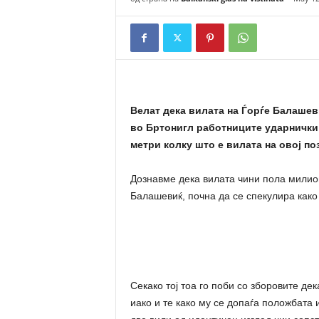
n
a
t
a
Велат дека вилата на Ѓорѓе Балашеви
во Бртонигл работниците ударнички 
метри колку што е вилата на овој по
Дознавме дека вилата чини пола милион
Балашевиќ, почна да се спекулира како 
Секако тој тоа го поби со зборовите де
иако и те како му се допаѓа положбата