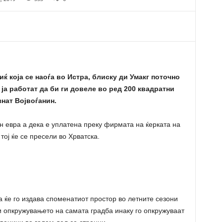
ќ која се наоѓа во Истра, блиску ди Умакг поточно
ја работат да би ги довеле во ред 200 квадратни
знат Војвоѓанин.
 евра а дека е уплатена преку фирмата на ќерката на
тој ќе се пресели во Хрватска.
ка ќе го издава споменатиот простор во летните сезони
 и опкружувањето на самата градба инаку го опкружуваат