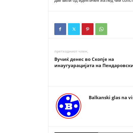
две вили од идентичен изглед чии сопст
претходниот член,
Вучиќ денес во Скопје на
инаугуарацијата на Пендаровск
Balkanski glas na vi