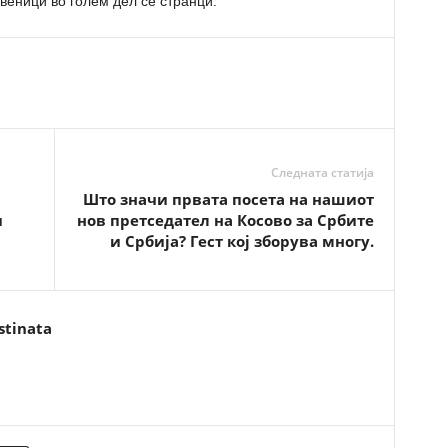
веници во голем дел се странци.
Следната статија
Што значи првата посета на нашиот
и
нов претседател на Косово за Србите
и Србија? Гест кој зборува многу.
stinata