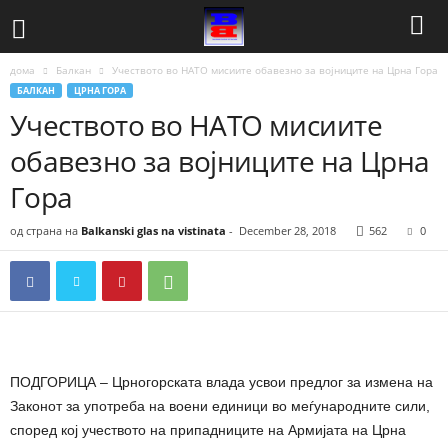
дома
Балкан
Учеството во НАТО мисиите обавезно за војниците на Црна Гора
БАЛКАН
ЦРНА ГОРА
Учеството во НАТО мисиите
обавезно за војниците на Црна
Гора
од страна на
Balkanski glas na vistinata
-
December 28, 2018
562
0
ПОДГОРИЦА – Црногорската влада усвои предлог за измена на
Законот за употреба на воени единици во меѓународните сили,
според кој учеството на припадниците на Армијата на Црна