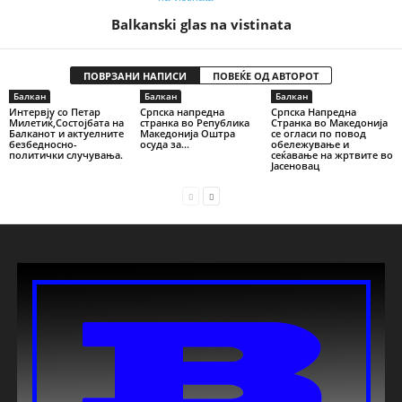
Balkanski glas na vistinata
ПОВРЗАНИ НАПИСИ
ПОВЕЌЕ ОД АВТОРОТ
Балкан
Балкан
Балкан
Интервју со Петар
Српска напредна
Српска Напредна
Милетиќ,Состојбата на
странка во Република
Странка во Македонија
Балканот и актуелните
Македонија Оштра
се огласи по повод
безбедносно-
осуда за...
обележување и
политички случувања.
сеќавање на жртвите во
Јасеновац