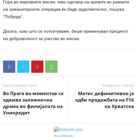
Гора во мировните мисии, како одговор на кризите во рамките
на хуманитарните операции ќе биде задолжително, пишува
“Побједа”.
Досега, како што се потсетуваме, беше применуван прнципот
на доброволност за учество во мисии.
претходниот член,
Следната статија
Во Прага во моментов се
Матис дефинитивно ја
одвива заложничка
одби продажбата на F16
драма во филијалата на
на Хрватска
Уникредит