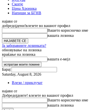
Скопје
Црна Хроника
Напиши за БГНВ
најави се
добредојдени!
влезете во вашиот профил
Вашето корисничко име
вашата лозинка
Ја заборавивте лозинката?
обновување на лозинка
враќање на лозинка
вашата е-мејл
Барај
Saturday, August 8, 2026
Влези / приклучат
најави се
Добредојдовте! влезете во вашиот профил
Вашето корисничко име
вашата лозинка