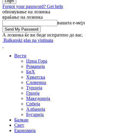
Forgot your password? Get help
обновување на лозинка
враќање на лозинка
вашата е-мејл
А лозинка ќе ви биде испратено до вас.
Balkanski glas na vistinata
Вести
Црна Гора
Романија
БиХ
Хрватска
Словениа
Турција
Грција
Македонија
Србија
Албанија
Бугарија
Балкан
Свет
Економија