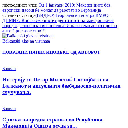
претходниот член,
Од 1 јануари 2019: Македонците без
европски пасош ќе можат да работат во Германија
Следната статија
(ВИДЕО) Георгиевски контра ВМРО-
ДПМНЕ: Вие го сменивте идентитетот на македонскиот
народ од словенски во антички! И како секогаш го протна
анти Српскиот став!!!
Balkanski glas na vistinata
ПОВРЗАНИ НАПИСИ
ПОВЕЌЕ ОД АВТОРОТ
Балкан
Интервју со Петар Милетиќ,Состојбата на
Балканот и актуелните безбедносно-политички
случувања.
Балкан
Српска напредна странка во Република
Македонија Оштра осуда за...