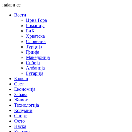
најави се
Вести
Црна Гора
Романија
БиХ
Хрватска
Словениа
Турција
Грција
Македонија
Србија
Албанија
Бугарија
Балкан
Свет
Економија
Забава
Живот
Технологија
Колумни
Спорт
Фото
Наука
Култура