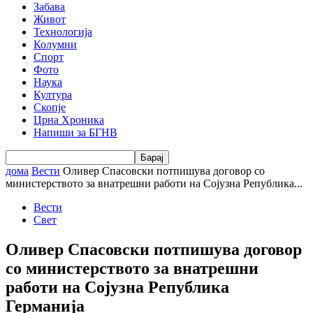
Забава
Живот
Технологија
Колумни
Спорт
Фото
Наука
Култура
Скопје
Црна Хроника
Напиши за БГНВ
дома
Вести
Oливер Спасовски потпишува договор со
министерството за внатрешни работи на Сојузна Република...
Вести
Свет
Oливер Спасовски потпишува договор
со министерството за внатрешни
работи на Сојузна Република
Германија