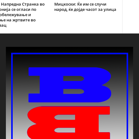
 Напредна Странка во
Мицкоски: Ќе им се случи
нија се огласи по
народ, ќе дојде часот за улица
 обележување и
ње на жртвите во
вац