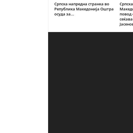
Српска напредна странка во
Српска
Република Македонија Оштра
Македо
осуда за...
повод
сеќава
Јасено