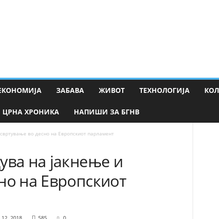
ЕКОНОМИЈА
ЗАБАВА
ЖИВОТ
ТЕХНОЛОГИЈА
КО
ЦРНА ХРОНИКА
НАПИШИ ЗА БГНВ
 свртување во десно на Европскиот парламент
ува на јакнење и
но на Европскиот
 12, 2018
585
0