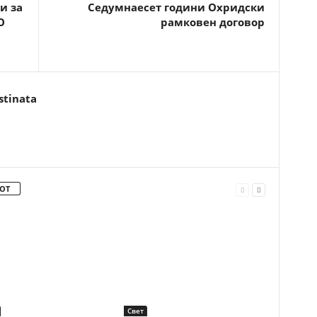
и за
Седумнаесет години Охридски
О
рамковен договор
stinata
ОТ
Свет