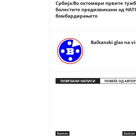
Србија:Во октомври првите тужб
болестите предизвикани од НАТ
бомбардирањето
Balkanski glas na vi
ПОВРЗАНИ НАПИСИ
ПОВЕЌЕ ОД АВТОР
Балкан
Балкан