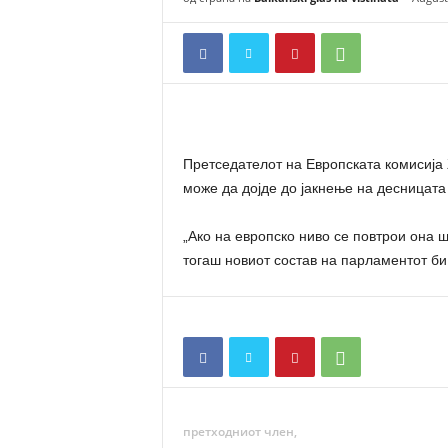
n
a
t
a
Претседателот на Европската комисија 
може да дојде до јакнење на десницата
„Ако на европско ниво се повтрои она
тогаш новиот состав на парламентот би
претходниот член,