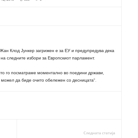
Жан Клод Јункер загрижен е за ЕУ и предупредува дека
 на следните избори за Европскиот парламент.
 што го посматраме моментално во поедини држави,
 можел да биде очито обележен со десницата“.
Следната статија