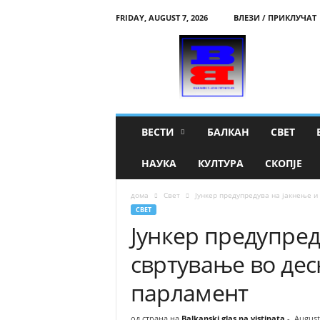
FRIDAY, AUGUST 7, 2026
ВЛЕЗИ / ПРИКЛУЧАТ
B
a
l
k
a
n
s
ВЕСТИ
БАЛКАН
СВЕТ
k
i
НАУКА
КУЛТУРА
СКОПЈЕ
g
l
дома
Свет
Јункер предупредува на јакнење и
a
СВЕТ
s
Јункер предупред
n
a
свртување во дес
v
i
парламент
s
t
i
од страна на
Balkanski glas na vistinata
-
August