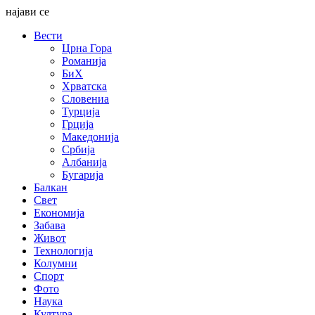
најави се
Вести
Црна Гора
Романија
БиХ
Хрватска
Словениа
Турција
Грција
Македонија
Србија
Албанија
Бугарија
Балкан
Свет
Економија
Забава
Живот
Технологија
Колумни
Спорт
Фото
Наука
Култура