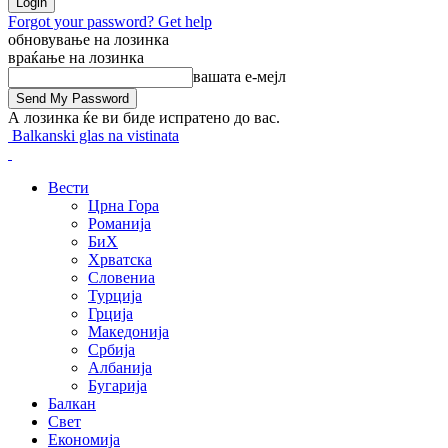
Forgot your password? Get help
обновување на лозинка
враќање на лозинка
вашата е-мејл
А лозинка ќе ви биде испратено до вас.
Balkanski glas na vistinata
Вести
Црна Гора
Романија
БиХ
Хрватска
Словениа
Турција
Грција
Македонија
Србија
Албанија
Бугарија
Балкан
Свет
Економија