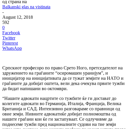
од страна на
Balkanski glas na vistinata
-
August 12, 2018
592
0
Facebook
Twitter
Pinterest
WhatsApp
Српскиот професоро по право Срето Ного, претседателот на
здружението на граѓаните “осиромашен уранијум”, и
иницијатор на иницијативата да се тужат земјите на НАТО и
граѓаните да добијат оштета, вели дека очекува првите тужби
да бидат напишани во октомври.
“Нашите адвокати нацртите со тужбите ќе ги достават до
колегите адвокати во Германија, Италија, Франција, Велика
Британија и САД. Интензивно разговараме со правници од
овие земји. Нивните адвокатиќе добијат полномоштва од
нашите граѓани кои ќе ги застапуваат. Се одлучивме да
поднесеме тужби пред националните судови на тие земји