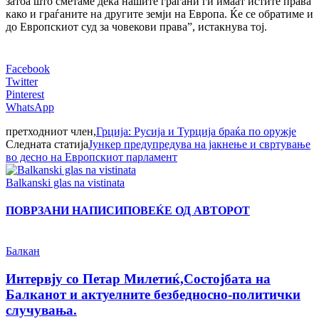
затоа што сметаме дека нашите граѓани ги имаат истите права
како и граѓаните на другите земји на Европа. Ќе се обратиме и
до Европскиот суд за човекови права”, истакнува тој.
Facebook
Twitter
Pinterest
WhatsApp
претходниот член,
Грција: Русија и Турција браќа по оружје
Следната статија
Јункер предупредува на јакнење и свртување
во десно на Европскиот парламент
Balkanski glas na vistinata
ПОВРЗАНИ НАПИСИ
ПОВЕЌЕ ОД АВТОРОТ
Балкан
Интервју со Петар Милетиќ,Состојбата на
Балканот и актуелните безбедносно-политички
случувања.