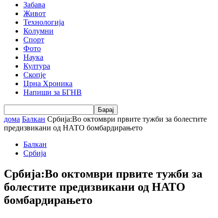
Забава
Живот
Технологија
Колумни
Спорт
Фото
Наука
Култура
Скопје
Црна Хроника
Напиши за БГНВ
дома
Балкан
Србија:Во октомври првите тужби за болестите
предизвикани од НАТО бомбардирањето
Балкан
Србија
Србија:Во октомври првите тужби за
болестите предизвикани од НАТО
бомбардирањето