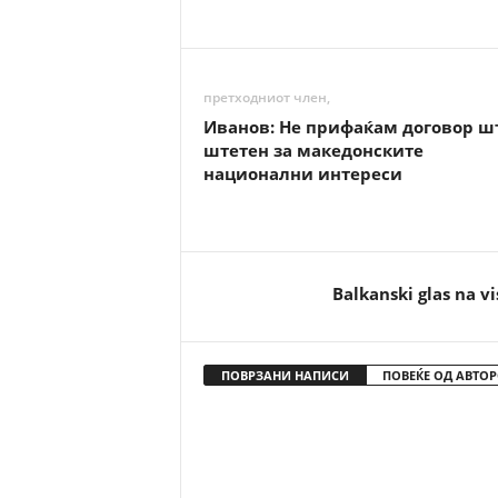
претходниот член,
Иванов: Не прифаќам договор шт
штетен за македонските
национални интереси
Balkanski glas na vi
ПОВРЗАНИ НАПИСИ
ПОВЕЌЕ ОД АВТОР