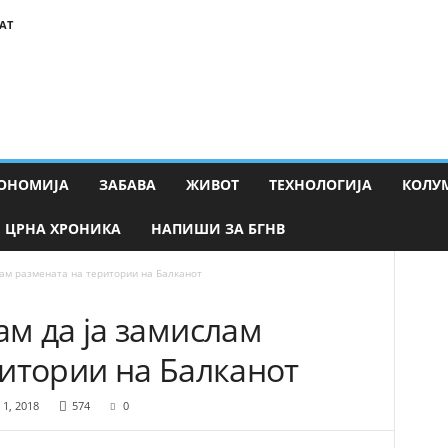
АТ
ОНОМИЈА
ЗАБАВА
ЖИВОТ
ТЕХНОЛОГИЈА
КОЛУ
ЦРНА ХРОНИКА
НАПИШИ ЗА БГНВ
ам размената на територии на Балканот
м да ја замислам
ритории на Балканот
 1, 2018
574
0