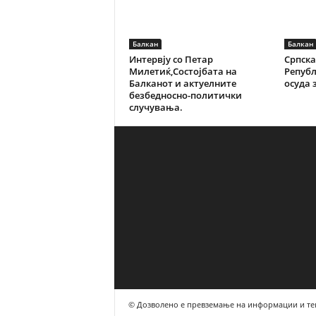
Балкан
Балкан
Интервју со Петар
Српска
Милетиќ,Состојбата на
Репуб
Балканот и актуелните
осуда з
безбедносно-политички
случувања.
© Дозволено е превземање на информации и те