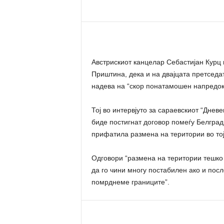
n
a
t
a
Австрискиот канцелар Себастијан Курц и
Приштина, дека и на двајцата претседа
надева на “скор понатамошен напредок
Тој во интервјуто за сараевскиот “Днев
биде постигнат договор помеѓу Белград 
прифатила размена на територии во тој
Одговори “размена на територии тешко
да го чини многу постабилен ако и пос
помрднеме границите”.