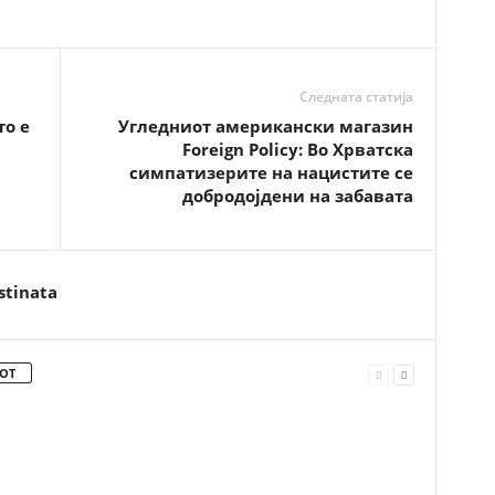
Следната статија
о е
Угледниот американски магазин
Foreign Policy: Во Хрватска
симпатизерите на нацистите се
добродојдени на забавата
stinata
ОТ