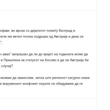
зјави, во врска со дијалогот помеѓу Белград и
тели им ветил полна подршка од Австрија и дека се
”.
ен аваз” запрашан да ли до крајот на годината може да
и Приштина за статусот на Косово и да ли Австрија би
 случај?
 можам да замислам, затоа што регионот сигурно нема
ле воружениот конфликт сеуште се обидуваме да ги