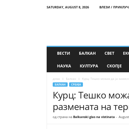
SATURDAY, AUGUST 8, 2026
ВЛЕЗИ / ПРИКЛУЧ
B
a
l
k
a
n
s
ВЕСТИ
БАЛКАН
СВЕТ
ЕК
k
i
НАУКА
КУЛТУРА
СКОПЈЕ
g
l
дома
Балкан
Курц: Тешко можам да ја замисл
a
БАЛКАН
СРБИЈА
s
Курц: Тешко можа
n
a
размената на те
v
i
s
од страна на
Balkanski glas na vistinata
-
August
t
i