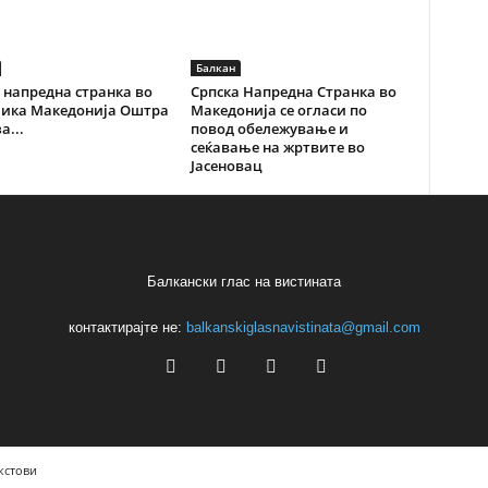
Балкан
 напредна странка во
Српска Напредна Странка во
лика Македонија Оштра
Македонија се огласи по
а...
повод обележување и
сеќавање на жртвите во
Јасеновац
Балкански глас на вистината
контактирајте не:
balkanskiglasnavistinata@gmail.com
кстови